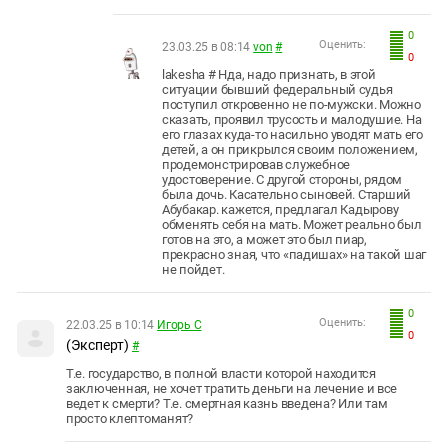
0
Оценить:
23.03.25 в 08:14
von
#
0
lakesha # Нда, надо признать, в этой
ситуации бывший федеральный судья
поступил откровенно не по-мужски. Можно
сказать, проявил трусость и малодушие. На
его глазах куда-то насильно уводят мать его
детей, а он прикрылся своим положением,
продемонстрировав служебное
удостоверение. С другой стороны, рядом
была дочь. Касательно сыновей. Старший
Абубакар. кажется, предлагал Кадырову
обменять себя на мать. Может реально был
готов на это, а может это был пиар,
прекрасно зная, что «падишах» на такой шаг
не пойдет.
0
Оценить:
22.03.25 в 10:14
Игорь С
0
(Эксперт)
#
Т.е. государство, в полной власти которой находится
заключенная, не хочет тратить деньги на лечение и все
ведет к смерти? Т.е. смертная казнь введена? Или там
просто клептоманят?