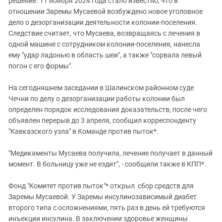
решение. 11 ноября 2024 года стало известно, что в
Южный Кавказ
отношении Заремы Мусаевой возбуждено новое уголовное
ЮФО
дело о дезорганизации деятельности колонии-поселения.
Следствие считает, что Мусаева, возвращаясь с лечения в
одной машине с сотрудником колонии-поселения, нанесла
ему "удар ладонью в область шеи", а также "сорвала левый
погон с его формы".
На сегодняшнем заседании в Шалинском районном суде
Чечни по делу о дезорганизации работы колонии был
определен порядок исследования доказательств, после чего
объявлен перерыв до 3 апреля, сообщил корреспонденту
"Кавказского узла" в Команде против пыток*.
"Медикаменты Мусаева получила, лечение получает в данный
момент. В больницу уже не ездит", - сообщили также в КПП*.
Фонд "Комитет против пыток"* открыл сбор средств для
Заремы Мусаевой. У Заремы инсулинозависимый диабет
второго типа с осложнениями, пять раз в день ей требуются
инъекции инсулина. В заключении здоровье женщины