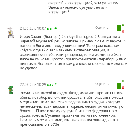
скорее было коррупцией, чем умыслом.
Здесь интересно бул умысел или
коррупция?
0
Оценить:
24.03.25 в 10:07
ivan
#
0
Игорь Сажин (Эксперт) # от krystina_legros # В ситуации с
Заремой Мусаевой речь о заказе. Причем с самых верхов. А
вот если Вы имеет ввиду описанный Телеграм-каналом
«Niyso» случай с запытанным в отделе полиции, и
скончавшимся в больнице парнем, то возможно это был
даже не умысел. Просто «правоохранители» переборщили с
пытками. Человек впал в кому, и спасти его жизнь медикам
не удалось.
0
Оценить:
22.03.25 в 10:29
cory
#
0
Звучит как плохой анекдот. Фонд «Комитет против пыток»
объявляет сбор денежных средств, чтобы оказать помощь
медикаментами жене экс-федерального судьи, которую
чеченские власти держат в тюрьме, несмотря на тяжелую
болезнь. Плюс к этому, супруга бывшего федерального
судьи, то есть Мусаева, признана политзаключенной.
Немыслимое мыслимо, как высказался однажды наш
преподаватель в ВУЗе.