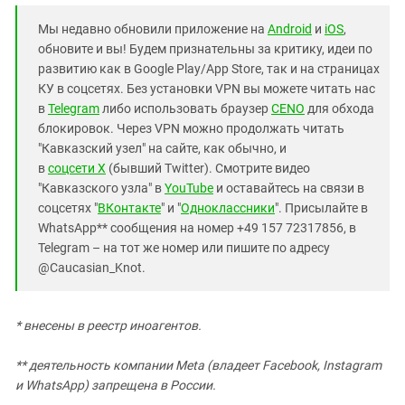
Мы недавно обновили приложение на
Android
и
iOS
,
обновите и вы! Будем признательны за критику, идеи по
развитию как в Google Play/App Store, так и на страницах
КУ в соцсетях. Без установки VPN вы можете читать нас
в
Telegram
либо использовать браузер
CENO
для обхода
блокировок. Через VPN можно продолжать читать
"Кавказский узел" на сайте, как обычно, и
в
соцсети X
(бывший Twitter). Смотрите видео
"Кавказского узла" в
YouTube
и оставайтесь на связи в
соцсетях "
ВКонтакте
" и "
Одноклассники
". Присылайте в
WhatsApp** сообщения на номер +49 157 72317856, в
Telegram – на тот же номер или пишите по адресу
@Caucasian_Knot.
* внесены в реестр иноагентов.
** деятельность компании Meta (владеет Facebook, Instagram
и WhatsApp) запрещена в России.