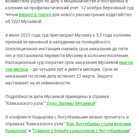
возместила ущерб по делу о мошенничестве и поставлена в
колонии на профилактический учет. 12 ноября Верховный суд
Чечни
вернул в горсуд
для нового рассмотрения ходатайство
об УДО Мусаевой.
4 июля 2023 года суд приговорил Мусаеву к 5,5 года колонии,
признав ее виновной в нападении на полицейского.
Апелляционная инстанция снизила срок наказания до пяти
лет и постановила перевести Мусаеву в колонию-поселение.
Кассационный суд сократил срок наказания Мусаевой
еще на
три месяца
– до четырех лет и девяти месяцев. Срок ее
наказания по этому делу истекает 23 марта. Защита
настаивает на ее невиновности.
Подробности дела Мусаевой приведены в справке
"Кавказского узла" "
Дело Заремы Мусаевой
".
О конфликте Кадырова с Янгулбаевыми можно прочитать в
справках "Кавказского узла" "
Как Янгулбаевы стали врагами
Кадырова
" и "
Главное о борьбе кадыровцев с Янгулбаевыми
".