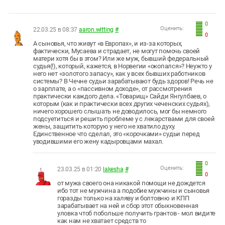
0
Оценить:
22.03.25 в 08:37
aaron.witting
#
0
А сыновья, что живут «в Европах», и из-за которых,
фактически, Мусаева и страдает, не могут помочь своей
матери хотя бы в этом? Или же муж, бывший федеральный
судья(!), который, кажется, в Норвегии «окопался»? Неужто у
него нет «золотого запасу», как у всех бывших работников
системы? В Чечне судьи зарабатывают будь здоров! Речь не
о зарплате, а о «пассивном доходе», от рассмотрения
практически каждого дела. «Товарищ» Сайди Янгулбаев, о
которым (как и практически всех других чеченских судьях),
ничего хорошего слышать не доводилось, мог бы немного
подсуетиться и решить проблеме у с лекарствами для своей
жены, защитить которую у него не хватило духу.
Единственное что сделал, это «корочками» судьи перед
уводившими его жену кадыровцами махал.
0
Оценить:
23.03.25 в 01:20
lakesha
#
0
от мужа своего она никакой помощи не дождется
ибо тот не мужчина а подобие мужчины и сыновья
горазды только на халяву и болтовню и КПП
зарабатывает на ней и сбор этот обыкновенная
уловка чтоб побольше получить грантов - мол видите
как нам не хватает средств то