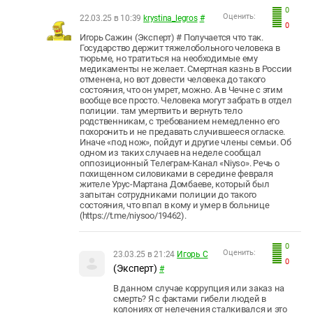
0
Оценить:
22.03.25 в 10:39
krystina_legros
#
0
Игорь Сажин (Эксперт) # Получается что так.
Государство держит тяжелобольного человека в
тюрьме, но тратиться на необходимые ему
медикаменты не желает. Смертная казнь в России
отменена, но вот довести человека до такого
состояния, что он умрет, можно. А в Чечне с этим
вообще все просто. Человека могут забрать в отдел
полиции. там умертвить и вернуть тело
родственникам, с требованием немедленно его
похоронить и не предавать случившееся огласке.
Иначе «под нож», пойдут и другие члены семьи. Об
одном из таких случаев на неделе сообщал
оппозиционный Телеграм-Канал «Niyso». Речь о
похищенном силовиками в середине февраля
жителе Урус-Мартана Домбаеве, который был
запытан сотрудниками полиции до такого
состояния, что впал в кому и умер в больнице
(https://t.me/niysoo/19462).
0
Оценить:
23.03.25 в 21:24
Игорь С
0
(Эксперт)
#
В данном случае коррупция или заказ на
смерть? Я с фактами гибели людей в
колониях от нелечения сталкивался и это