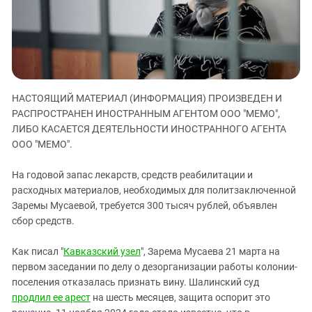
ЗАСТАВЛЯЕТ
Дагестан
КАВКАЗ ЗА ПАЛЕСТИНУ
Ингушетия
ИНАКОМЫСЛИЕ В ЧЕЧНЕ
Кабардино-Балкария
ПРЕСЛЕДОВАНИЕ АКТИВИСТОВ
МОБИЛИЗАЦИЯ И ПРОТЕСТЫ
Калмыкия
НАСТОЯЩИЙ МАТЕРИАЛ (ИНФОРМАЦИЯ) ПРОИЗВЕДЕН И
Карачаево-Черкесия
РАСПРОСТРАНЕН ИНОСТРАННЫМ АГЕНТОМ ООО "МЕМО",
Краснодарский край
ЛИБО КАСАЕТСЯ ДЕЯТЕЛЬНОСТИ ИНОСТРАННОГО АГЕНТА
Нагорный Карабах
ООО "МЕМО".
Российская Федерация
На годовой запас лекарств, средств реабилитации и
Ростовская область
расходных материалов, необходимых для политзаключенной
Заремы Мусаевой, требуется 300 тысяч рублей, объявлен
Северная Осетия - Алания
сбор средств.
СКФО
Ставропольский край
Как писал "
Кавказский узел
", Зарема Мусаева 21 марта на
первом заседании по делу о дезорганизации работы колонии-
Чечня
поселения отказалась признать вину. Шалинский суд
Южная Осетия
продлил ее арест
на шесть месяцев, защита оспорит это