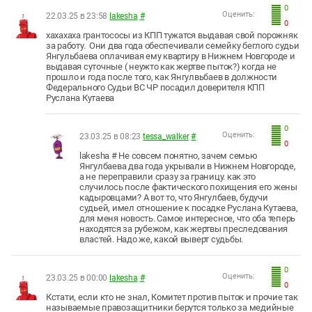
0
Оценить:
22.03.25 в 23:58
lakesha
#
0
хахахаха грантососы из КПП тужатся выдавая свой порожняк
за работу. Они два года обеспечивали семейку беглого судьи
Янгульбаева оплачивая ему квартиру в Нижнем Новгороде и
выдавая суточные ( неужто как жертве пыток?) когда не
прошло и года после того, как Янгулвьбаев в должности
Федерального Судьи ВС ЧР посадил доверителя КПП
Руслана Кутаева
0
Оценить:
23.03.25 в 08:23
tessa_walker
#
0
lakesha # Не совсем понятно, зачем семью
Янгулбаева два года укрывали в Нижнем Новгороде,
а не переправили сразу за границу. как это
случилось после фактического похищения его жены
кадыровцами? А вот то, что Янгулбаев, будучи
судьей, имел отношение к посадке Руслана Кутаева,
для меня новость. Самое интересное, что оба теперь
находятся за рубежом, как жертвы преследования
властей. Надо же, какой выверт судьбы.
0
Оценить:
23.03.25 в 00:00
lakesha
#
0
Кстати, если кто не знал, Комитет против пыток и прочие так
называемые правозащитники берутся только за медийные