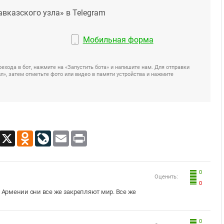
авказского узла» в Telegram
Мобильная форма
ехода в бот, нажмите на «Запустить бота» и напишите нам. Для отправки
», затем отметьте фото или видео в памяти устройства и нажмите
App
Viber
X
Odnoklassniki
LiveJournal
Email
Print
0
Оценить:
0
и Армении они все же закрепляют мир. Все же
0