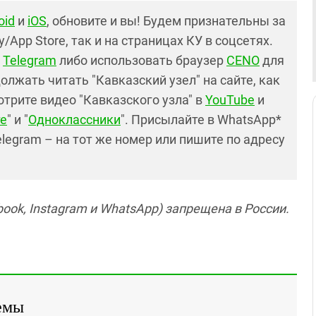
oid
и
iOS
, обновите и вы! Будем признательны за
y/App Store, так и на страницах КУ в соцсетях.
в
Telegram
либо использовать браузер
CENO
для
лжать читать "Кавказский узел" на сайте, как
отрите видео "Кавказского узла" в
YouTube
и
е
" и "
Одноклассники
". Присылайте в WhatsApp*
elegram – на тот же номер или пишите по адресу
ook, Instagram и WhatsApp) запрещена в России.
емы