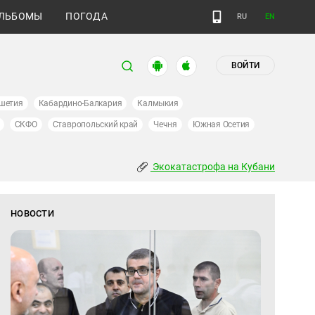
ЛЬБОМЫ
ПОГОДА
RU
EN
ВОЙТИ
шетия
Кабардино-Балкария
Калмыкия
СКФО
Ставропольский край
Чечня
Южная Осетия
Экокатастрофа на Кубани
НОВОСТИ