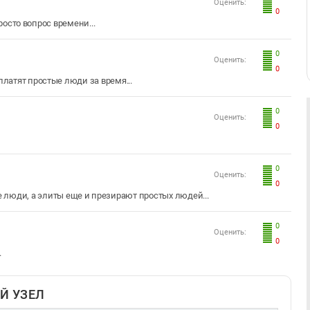
Оценить:
0
осто вопрос времени...
0
Оценить:
0
платят простые люди за время...
0
Оценить:
0
0
Оценить:
0
ые люди, а элиты еще и презирают простых людей...
0
Оценить:
0
.
Й УЗЕЛ