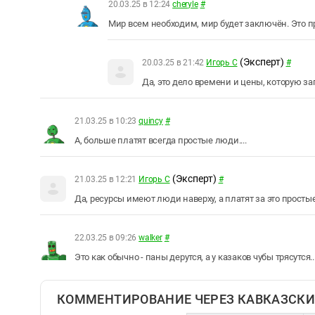
20.03.25 в 12:24
cheryle
#
Мир всем необходим, мир будет заключён. Это пр
(Эксперт)
20.03.25 в 21:42
Игорь С
#
Да, это дело времени и цены, которую за
21.03.25 в 10:23
quincy
#
А, больше платят всегда простые люди....
(Эксперт)
21.03.25 в 12:21
Игорь С
#
Да, ресурсы имеют люди наверху, а платят за это прост
22.03.25 в 09:26
walker
#
Это как обычно - паны дерутся, а у казаков чубы трясутся..
КОММЕНТИРОВАНИЕ ЧЕРЕЗ КАВКАЗСКИ