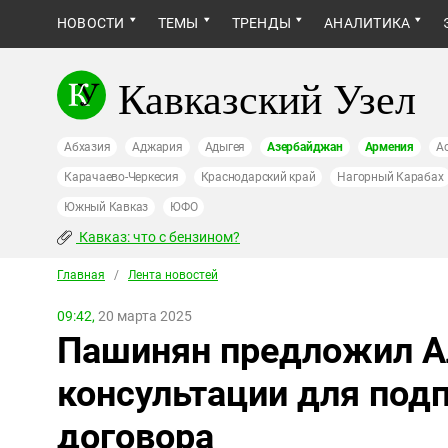
НОВОСТИ
ТЕМЫ
ТРЕНДЫ
АНАЛИТИКА
Кавказский Узел
Абхазия
Аджария
Адыгея
Азербайджан
Армения
А
Карачаево-Черкесия
Краснодарский край
Нагорный Карабах
Южный Кавказ
ЮФО
Кавказ: что с бензином?
Главная
/
Лента новостей
09:42,
20 марта 2025
Пашинян предложил А
консультации для под
договора