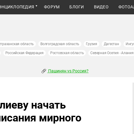
ЭНЦИКЛОПЕДИЯ
ФОРУМ
БЛОГИ
ВИДЕО
ФОТОА
страханская область
Волгоградская область
Грузия
Дагестан
Ингу
Российская Федерация
Ростовская область
Северная Осетия - Алания
Пашинян vs Россия?
лиеву начать
писания мирного