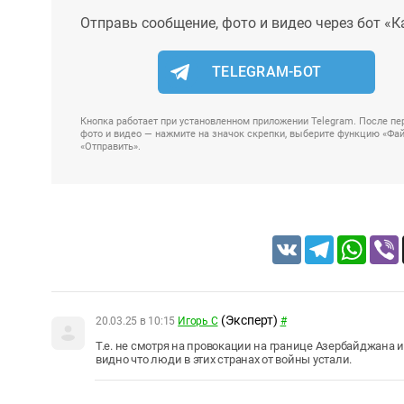
Отправь сообщение, фото и видео через бот «К
TELEGRAM-БОТ
Кнопка работает при установленном приложении Telegram. После пер
фото и видео — нажмите на значок скрепки, выберите функцию «Файл
«Отправить».
VK
Telegram
Whats
(Эксперт)
20.03.25 в 10:15
Игорь С
#
Т.е. не смотря на провокации на границе Азербайджана 
видно что люди в этих странах от войны устали.