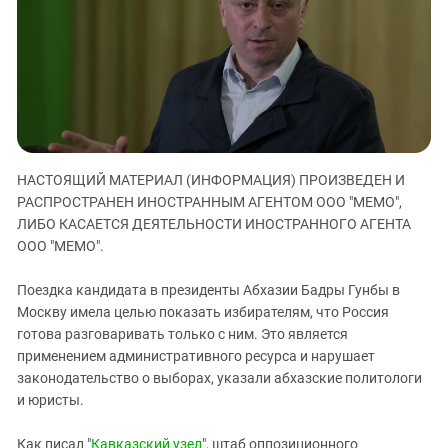
ЗАСТАВЛЯЕТ
Дагестан
КАВКАЗ ЗА ПАЛЕСТИНУ
Ингушетия
ИНАКОМЫСЛИЕ В ЧЕЧНЕ
Кабардино-Балкария
ПРЕСЛЕДОВАНИЕ АКТИВИСТОВ
МОБИЛИЗАЦИЯ И ПРОТЕСТЫ
Калмыкия
Карачаево-Черкесия
Краснодарский край
НАСТОЯЩИЙ МАТЕРИАЛ (ИНФОРМАЦИЯ) ПРОИЗВЕДЕН И
РАСПРОСТРАНЕН ИНОСТРАННЫМ АГЕНТОМ ООО "МЕМО",
Нагорный Карабах
ЛИБО КАСАЕТСЯ ДЕЯТЕЛЬНОСТИ ИНОСТРАННОГО АГЕНТА
Российская Федерация
ООО "МЕМО".
Ростовская область
Поездка кандидата в президенты Абхазии Бадры Гунбы в
Северная Осетия - Алания
Москву имела целью показать избирателям, что Россия
СКФО
готова разговаривать только с ним. Это является
применением административного ресурса и нарушает
Ставропольский край
законодательство о выборах, указали абхазские политологи
Чечня
и юристы.
Южная Осетия
Как писал "
Кавказский узел
", штаб оппозиционного