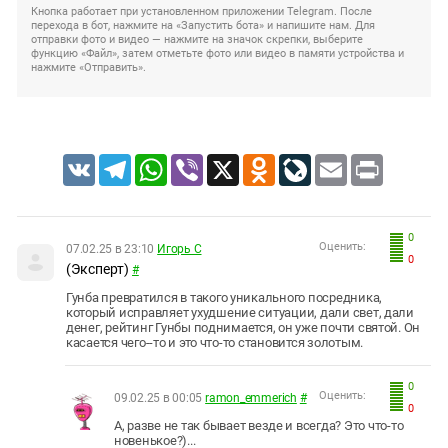
Кнопка работает при установленном приложении Telegram. После
перехода в бот, нажмите на «Запустить бота» и напишите нам. Для
отправки фото и видео — нажмите на значок скрепки, выберите
функцию «Файл», затем отметьте фото или видео в памяти устройства и
нажмите «Отправить».
VK
Telegram
WhatsApp
Viber
X
Odnoklassniki
LiveJournal
Email
Print
0
Оценить:
07.02.25 в 23:10
Игорь С
0
(Эксперт)
#
Гунба превратился в такого уникального посредника,
который исправляет ухудшение ситуации, дали свет, дали
денег, рейтинг Гунбы поднимается, он уже почти святой. Он
касается чего--то и это что-то становится золотым.
0
Оценить:
09.02.25 в 00:05
ramon_emmerich
#
0
А, разве не так бывает везде и всегда? Это что-то
новенькое?)...