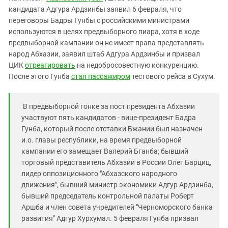
Южный Кавказ
кандидата Адгура Ардзинбы заявил 6 февраля, что
ЮФО
переговоры Бадры Гунбы с российскими министрами
используются в целях предвыборного пиара, хотя в ходе
предвыборной кампании он не имеет права представлять
народ Абхазии, заявил штаб Адгура Ардзинбы и призвал
ЦИК
отреагировать
на недобросовестную конкуренцию.
После этого Гунба
стал пассажиром
тестового рейса в Сухум.
В предвыборной гонке за пост президента Абхазии
участвуют пять кандидатов - вице-президент Бадра
Гунба, который после отставки Бжании был назначен
и.о. главы республики, на время предвыборной
кампании его замещает Валерий Бганба; бывший
торговый представитель Абхазии в России Олег Барциц,
лидер оппозиционного "Абхазского народного
движения", бывший министр экономики Адгур Ардзинба,
бывший председатель контрольной палаты Роберт
Аршба и член совета учредителей "Черноморского банка
развития" Адгур Хурхумал. 5 февраля Гунба призвал