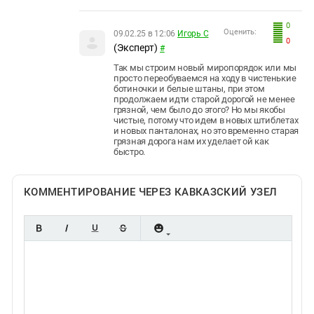
0
Оценить:
09.02.25 в 12:06
Игорь С
0
(Эксперт)
#
Так мы строим новый миропорядок или мы
просто переобуваемся на ходу в чистенькие
ботиночки и белые штаны, при этом
продолжаем идти старой дорогой не менее
грязной, чем было до этого? Но мы якобы
чистые, потому что идем в новых штиблетах
и новых панталонах, но это временно старая
грязная дорога нам их уделает ой как
быстро.
КОММЕНТИРОВАНИЕ ЧЕРЕЗ КАВКАЗСКИЙ УЗЕЛ