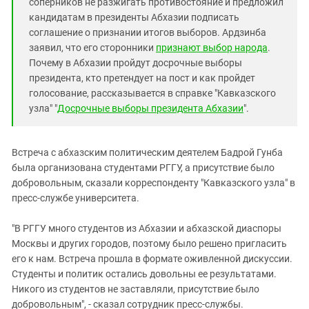
соперников не разжигать противостояние и предложил
кандидатам в президенты Абхазии подписать
соглашение о признании итогов выборов. Ардзинба
заявил, что его сторонники
признают выбор народа
.
Почему в Абхазии пройдут досрочные выборы
президента, кто претендует на пост и как пройдет
голосование, рассказывается в справке "Кавказского
узла" "
Досрочные выборы президента Абхазии
".
Встреча с абхазским политическим деятелем Бадрой Гунба
была организована студентами РГГУ, а присутствие было
добровольным, сказали корреспонденту "Кавказского узла" в
пресс-службе университета.
"В РГГУ много студентов из Абхазии и абхазской диаспоры
Москвы и других городов, поэтому было решено пригласить
его к нам. Встреча прошла в формате оживленной дискуссии.
Студенты и политик остались довольны ее результатами.
Никого из студентов не заставляли, присутствие было
добровольным", - сказал сотрудник пресс-службы.