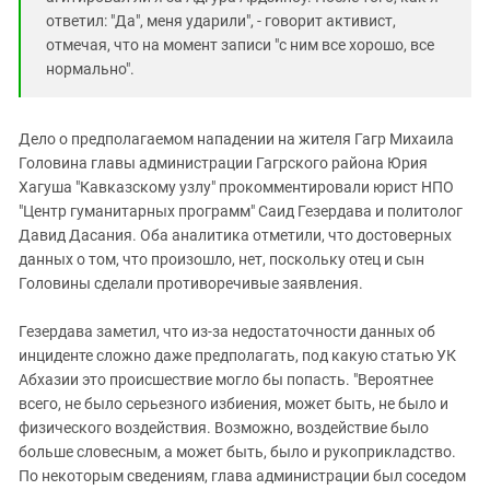
ответил: "Да", меня ударили", - говорит активист,
отмечая, что на момент записи "с ним все хорошо, все
нормально".
Дело о предполагаемом нападении на жителя Гагр Михаила
Головина главы администрации Гагрского района Юрия
Хагуша "Кавказскому узлу" прокомментировали юрист НПО
"Центр гуманитарных программ" Саид Гезердава и политолог
Давид Дасания. Оба аналитика отметили, что достоверных
данных о том, что произошло, нет, поскольку отец и сын
Головины сделали противоречивые заявления.
Гезердава заметил, что из-за недостаточности данных об
инциденте сложно даже предполагать, под какую статью УК
Абхазии это происшествие могло бы попасть. "Вероятнее
всего, не было серьезного избиения, может быть, не было и
физического воздействия. Возможно, воздействие было
больше словесным, а может быть, было и рукоприкладство.
По некоторым сведениям, глава администрации был соседом