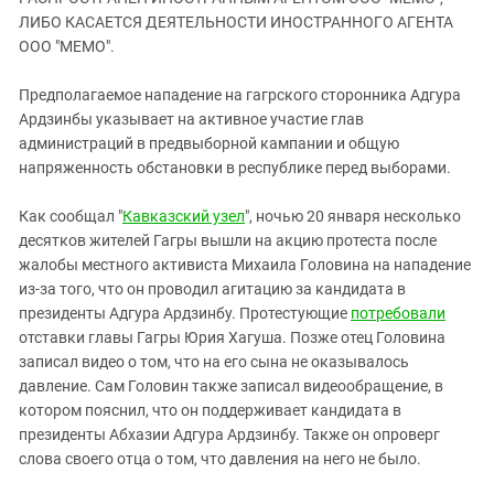
ЗАСТАВЛЯЕТ
Дагестан
ЛИБО КАСАЕТСЯ ДЕЯТЕЛЬНОСТИ ИНОСТРАННОГО АГЕНТА
КАВКАЗ ЗА ПАЛЕСТИНУ
ООО "МЕМО".
Ингушетия
ИНАКОМЫСЛИЕ В ЧЕЧНЕ
Кабардино-Балкария
ПРЕСЛЕДОВАНИЕ АКТИВИСТОВ
Предполагаемое нападение на гагрского сторонника Адгура
МОБИЛИЗАЦИЯ И ПРОТЕСТЫ
Ардзинбы указывает на активное участие глав
Калмыкия
администраций в предвыборной кампании и общую
Карачаево-Черкесия
напряженность обстановки в республике перед выборами.
Краснодарский край
Как сообщал "
Кавказский узел
", ночью 20 января несколько
Нагорный Карабах
десятков жителей Гагры вышли на акцию протеста после
Российская Федерация
жалобы местного активиста Михаила Головина на нападение
из-за того, что он проводил агитацию за кандидата в
Ростовская область
президенты Адгура Ардзинбу. Протестующие
потребовали
Северная Осетия - Алания
отставки главы Гагры Юрия Хагуша. Позже отец Головина
СКФО
записал видео о том, что на его сына не оказывалось
давление. Сам Головин также записал видеообращение, в
Ставропольский край
котором пояснил, что он поддерживает кандидата в
Чечня
президенты Абхазии Адгура Ардзинбу. Также он опроверг
слова своего отца о том, что давления на него не было.
Южная Осетия