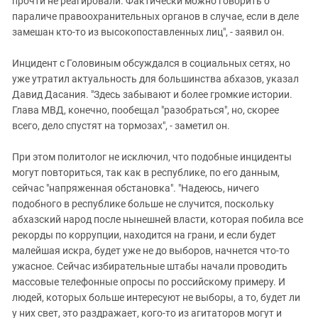
прочти не реагировали. Фактически можно говорить о
параличе правоохранительных органов в случае, если в деле
замешан кто-то из высокопоставленных лиц", - заявил он.
Инцидент с Головиным обсуждался в социальных сетях, но
уже утратил актуальность для большинства абхазов, указал
Давид Дасания. "Здесь забывают и более громкие истории.
Глава МВД, конечно, пообещал "разобраться", но, скорее
всего, дело спустят на тормозах", - заметил он.
При этом политолог не исключил, что подобные инциденты
могут повториться, так как в республике, по его данным,
сейчас "напряженная обстановка". "Надеюсь, ничего
подобного в республике больше не случится, поскольку
абхазский народ после нынешней власти, которая побила все
рекорды по коррупции, находится на грани, и если будет
малейшая искра, будет уже не до выборов, начнется что-то
ужасное. Сейчас избирательные штабы начали проводить
массовые телефонные опросы по российскому примеру. И
людей, которых больше интересуют не выборы, а то, будет ли
у них свет, это раздражает, кого-то из агитаторов могут и