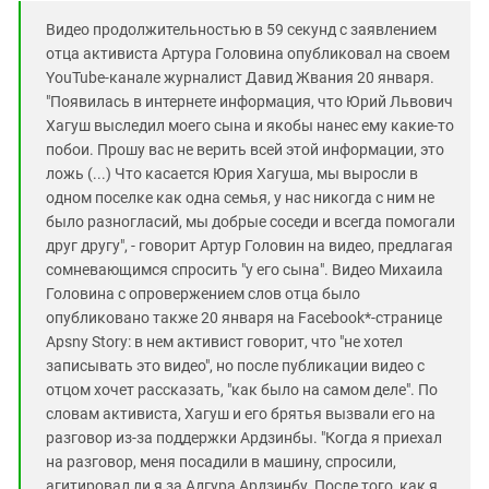
Южный Кавказ
Видео продолжительностью в 59 секунд с заявлением
ЮФО
отца активиста Артура Головина опубликовал на своем
YouTube-канале журналист Давид Жвания 20 января.
"Появилась в интернете информация, что Юрий Львович
Хагуш выследил моего сына и якобы нанес ему какие-то
побои. Прошу вас не верить всей этой информации, это
ложь (...) Что касается Юрия Хагуша, мы выросли в
одном поселке как одна семья, у нас никогда с ним не
было разногласий, мы добрые соседи и всегда помогали
друг другу", - говорит Артур Головин на видео, предлагая
сомневающимся спросить "у его сына".
Видео Михаила
Головина с опровержением слов отца было
опубликовано также 20 января на Facebook*-странице
Apsny Story: в нем активист говорит, что "не хотел
записывать это видео", но после публикации видео с
отцом хочет рассказать, "как было на самом деле". По
словам активиста, Хагуш и его брятья вызвали его на
разговор из-за поддержки Ардзинбы. "Когда я приехал
на разговор, меня посадили в машину, спросили,
агитировал ли я за Адгура Ардзинбу. После того, как я