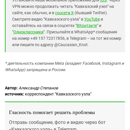
Установите наше мобильное приложение для
IOS
. Через
VPN можно продолжать читать "Кавказский узел" на
сайте, как обычно, и в
соцсети X
(бывший Twitter).
Смотрите видео "Кавказского узла" в
YouTube
и
оставайтесь на связи в соцсетях "
ВКонтакте
" и
"
Одноклассники
". Присылайте в WhatsApp* сообщения
на номер +49 157 72317856, в Telegram – на тот же номер
или пишите по адресу @Caucasian_Knot.
* деятельность компании Meta (владеет Facebook, Instagram и
WhatsApp) запрещена в России.
Автор:
Александр Степанов
источник:
корреспондент "Кавказского узла"
Гласность помогает решить проблемы
Отправь сообщение, фото и видео через бот
«Кавказского узла» в Telegram