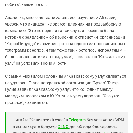
побить", - заметил он.
Аналитик, много лет занимающийся изучением Абхазии,
уверен, что инцидент не окажет влияния на предвыборную
кампанию. "Это не первый такой случай – осенью была
история с заявлением об избиении активистки организации
"ХарахПицунда" и администратора одного из оппозиционных
телеграмм-каналов, и там тоже так и осталось непонятным –
было нападение или это выдумки", – сказал он "Кавказскому
узлу" на условиях анонимности.
С самим Михаилом Головиным "Кавказскому узлу" связаться
не удалось. Глава ветеранской организации "Аруаа" Темур
Гулия заявил "Кавказскому узлу", что конфликт между
молодым человеком и Ю.Хагушем урегулирован. "Это уже
прошлое", - заявил он.
Читайте "Кавказский узел" в
Telegram
без установки VPN
и используйте браузер
CENO
для обхода блокировок.