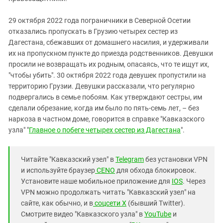
29 октября 2022 года пограничники в Северной Осетии
отказались пропускать в Грузию четырех сестер из
Дагестана, сбежавших от домашнего насилия, и удерживали
их на пропускном пункте до приезда родственников. Девушки
просили не возвращать их родным, опасаясь, что те ищут их,
"чтобы убить". 30 октября 2022 года девушек пропустили на
территорию Грузии. Девушки рассказали, что регулярно
подвергались в семье побоям. Как утверждают сестры, им
сделали обрезание, когда им было по пять-семь лет, – без
наркоза в частном доме, говорится в справке "Кавказского
узла" "
Главное о побеге четырех сестер из Дагестана
".
Читайте "Кавказский узел" в
Telegram
без установки VPN
и используйте браузер
CENO
для обхода блокировок.
Установите наше мобильное приложение для
IOS
. Через
VPN можно продолжать читать "Кавказский узел" на
сайте, как обычно, и в
соцсети X
(бывший Twitter).
Смотрите видео "Кавказского узла" в
YouTube
и