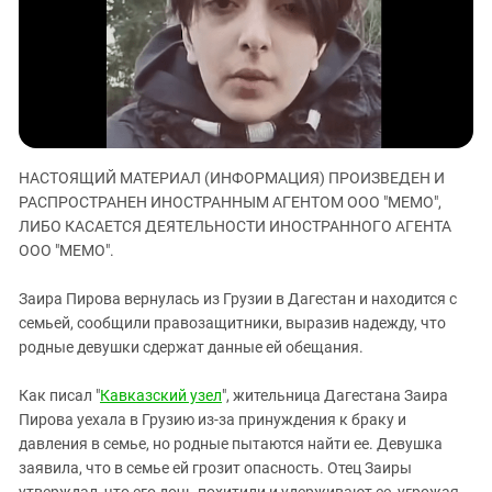
ЗАСТАВЛЯЕТ
Дагестан
КАВКАЗ ЗА ПАЛЕСТИНУ
Ингушетия
ИНАКОМЫСЛИЕ В ЧЕЧНЕ
Кабардино-Балкария
ПРЕСЛЕДОВАНИЕ АКТИВИСТОВ
МОБИЛИЗАЦИЯ И ПРОТЕСТЫ
Калмыкия
Карачаево-Черкесия
НАСТОЯЩИЙ МАТЕРИАЛ (ИНФОРМАЦИЯ) ПРОИЗВЕДЕН И
Краснодарский край
РАСПРОСТРАНЕН ИНОСТРАННЫМ АГЕНТОМ ООО "МЕМО",
Нагорный Карабах
ЛИБО КАСАЕТСЯ ДЕЯТЕЛЬНОСТИ ИНОСТРАННОГО АГЕНТА
ООО "МЕМО".
Российская Федерация
Ростовская область
Заира Пирова вернулась из Грузии в Дагестан и находится с
семьей, сообщили правозащитники, выразив надежду, что
Северная Осетия - Алания
родные девушки сдержат данные ей обещания.
СКФО
Ставропольский край
Как писал "
Кавказский узел
", жительница Дагестана Заира
Пирова уехала в Грузию из-за принуждения к браку и
Чечня
давления в семье, но родные пытаются найти ее. Девушка
Южная Осетия
заявила, что в семье ей грозит опасность. Отец Заиры
утверждал, что его дочь похитили и удерживают ее, угрожая