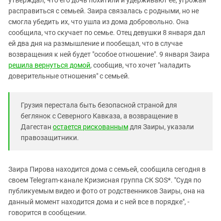
Южный Кавказ
расправиться с семьей. Заира связалась с родными, но не
ЮФО
смогла убедить их, что ушла из дома добровольно. Она
сообщила, что скучает по семье. Отец девушки 8 января дал
ей два дня на размышление и пообещал, что в случае
возвращения к ней будет "особое отношение". 9 января Заира
решила вернуться домой
, сообщив, что хочет "наладить
доверительные отношения" с семьей.
Грузия перестала быть безопасной страной для
беглянок с Северного Кавказа, а возвращение в
Дагестан
остается рискованным
для Заиры, указали
правозащитники.
Заира Пирова находится дома с семьей, сообщила сегодня в
своем Telegram-канале Кризисная группа СК SOS*. "Судя по
публикуемым видео и фото от родственников Заиры, она на
данный момент находится дома и с ней все в порядке", -
говорится в сообщении.