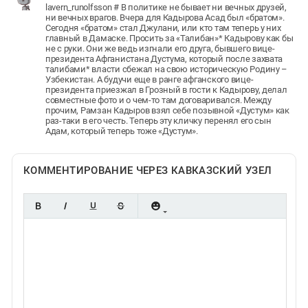
lavern_runolfsson # В политике не бывает ни вечных друзей,
ни вечных врагов. Вчера для Кадырова Асад был «братом».
Сегодня «братом» стал Джулани, или кто там теперь у них
главный в Дамаске. Просить за «Талибан»* Кадырову как бы
не с руки. Они же ведь изгнали его друга, бывшего вице-
президента Афганистана Дустума, который после захвата
талибами* власти сбежал на свою историческую Родину –
Узбекистан. А будучи еще в ранге афганского вице-
президента приезжал в Грозный в гости к Кадырову, делал
совместные фото и о чем-то там договаривался. Между
прочим, Рамзан Кадыров взял себе позывной «Дустум» как
раз-таки в его честь. Теперь эту кличку перенял его сын
Адам, который теперь тоже «Дустум».
КОММЕНТИРОВАНИЕ ЧЕРЕЗ КАВКАЗСКИЙ УЗЕЛ