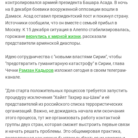
Южный Кавказ
контролировался армией президента Башара Асада. В ночь
на 8 декабря боевики вооруженной оппозиции вошли в
ЮФО
Дамаск. Асад оставил президентский пост и покинул страну.
Источники сообщили, что он вместе с семьей прибыл в
Москву. К 15 декабря ситуация в Алеппо стабилизировалась,
горожане
вернулись к мирной жизни
, рассказали
представители армянской диаспоры.
Идею сотрудничества с "новыми властями Сирии", чтобы
"предотвратить гуманитарную катастрофу" в Сирии, глава
Чечни
Рамзан Кадыров
изложил сегодня в своем телеграм-
канале.
"Для старта положительных процессов требуется запустить
процедуру исключения "Хайят Тахрир аш-Шам" и её
представителей из российского списка террористических
организаций. Важно, не дожидаясь начала или окончания
этого процесса, тут же организовать работу контактной
группы двух стран, которая сможет выстроить первые связи
и начать решать проблемы. Это общемировая практика,
позволяющая как можно быстрее выбраться из кризиса и