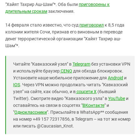
"Хайят Тахрир Аш-Шам"*. Оба были
приговорены к
длительным срокам
заключения.
14 февраля стало известно, что суд
приговорил
к 8,5 года
колонии жителя Сочи, признав его виновным в переводе
денег террористической организации "Хайят Тахрир аш-
Шам"*.
Читайте "Кавказский узел" в
Telegram
без установки VPN
и используйте браузер
CENO
для обхода блокировок.
Установите наше мобильное приложение для
Android
и
IOS
. Через VPN можно продолжать читать "Кавказский
узел" на сайте, как обычно, и в
соцсети X
(бывший
Twitter). Смотрите видео "Кавказского узла" в
YouTube
и
оставайтесь на связи в соцсетях "
ВКонтакте
" и
"
Одноклассники
". Присылайте в WhatsApp** сообщения
на номер +49 157 72317856, в Telegram – на тот же номер
или писать @Caucasian_Knot.