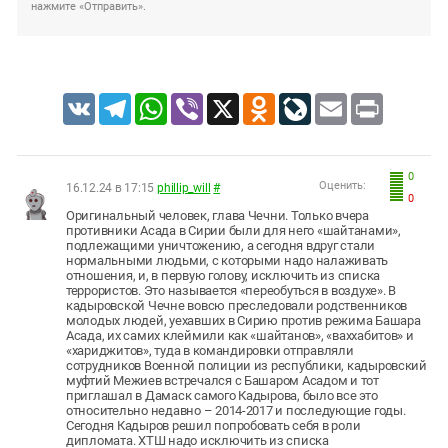
нажмите «Отправить».
VK
Telegram
WhatsApp
Viber
X
Odnoklassniki
LiveJournal
Email
Print
0
Оценить:
16.12.24 в 17:15
phillip_will
#
0
Оригинальный человек, глава Чечни. Только вчера
противники Асада в Сирии были для него «шайтанами»,
подлежащими уничтожению, а сегодня вдруг стали
нормальными людьми, с которыми надо налаживать
отношения, и, в первую голову, исключить из списка
террористов. Это называется «переобуться в воздухе». В
кадыровской Чечне вовсю преследовали родственников
молодых людей, уехавших в Сирию против режима Башара
Асада, их самих клеймили как «шайтанов», «ваххабитов» и
«хариджитов», туда в командировки отправляли
сотрудников Военной полиции из республики, кадыровский
муфтий Межиев встречался с Башаром Асадом и тот
приглашал в Дамаск самого Кадырова, было все это
относительно недавно – 2014-2017 и последующие годы.
Сегодня Кадыров решил попробовать себя в роли
дипломата. ХТШ надо исключить из списка