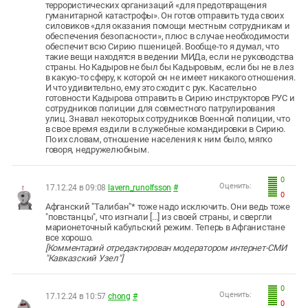
террористических организаций «для предотвращения
гуманитарной катастрофы». Он готов отправить туда своих
силовиков «для оказания помощи местным сотрудникам и
обеспечения безопасности», плюс в случае необходимости
обеспечит всю Сирию пшеницей. Вообще-то я думал, что
такие вещи находятся в ведении МИДа, если не руководства
страны. Но Кадыров не был бы Кадыровым, если бы не в лез
в какую-то сферу, к которой он не имеет никакого отношения.
И что удивительно, ему это сходит с рук. Касательно
готовности Кадырова отправить в Сирию инструкторов РУС и
сотрудников полиции для совместного патрулирования
улиц. Знавал некоторых сотрудников Военной полиции, что
в свое время ездили в служебные командировки в Сирию.
По их словам, отношение населения к ним было, мягко
говоря, недружелюбным.
0
Оценить:
17.12.24 в 09:08
lavern_runolfsson
#
0
Афганский "Талибан"* тоже надо исключить. Они ведь тоже
"повстанцы", что изгнали [...] из своей страны, и свергли
марионеточный кабульский режим. Теперь в Афганистане
все хорошо.
[Комментарий отредактирован модератором интернет-СМИ
"Кавказский Узел"]
0
Оценить:
17.12.24 в 10:57
chong
#
0