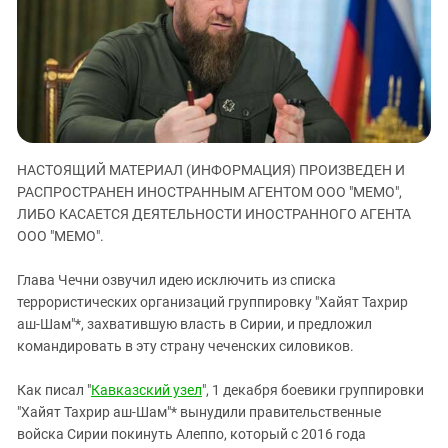
ЗАСТАВЛЯЕТ
Дагестан
КАВКАЗ ЗА ПАЛЕСТИНУ
Ингушетия
ИНАКОМЫСЛИЕ В ЧЕЧНЕ
Кабардино-Балкария
ПРЕСЛЕДОВАНИЕ АКТИВИСТОВ
МОБИЛИЗАЦИЯ И ПРОТЕСТЫ
Калмыкия
Карачаево-Черкесия
НАСТОЯЩИЙ МАТЕРИАЛ (ИНФОРМАЦИЯ) ПРОИЗВЕДЕН И
Краснодарский край
РАСПРОСТРАНЕН ИНОСТРАННЫМ АГЕНТОМ ООО "МЕМО",
Нагорный Карабах
ЛИБО КАСАЕТСЯ ДЕЯТЕЛЬНОСТИ ИНОСТРАННОГО АГЕНТА
Российская Федерация
ООО "МЕМО".
Ростовская область
Глава Чечни озвучил идею исключить из списка
Северная Осетия - Алания
террористических организаций группировку "Хайят Тахрир
аш-Шам"*, захватившую власть в Сирии, и предложил
СКФО
командировать в эту страну чеченских силовиков.
Ставропольский край
Чечня
Как писал "
Кавказский узел
", 1 декабря боевики группировки
"Хайят Тахрир аш-Шам"* вынудили правительственные
Южная Осетия
войска Сирии покинуть Алеппо, который с 2016 года