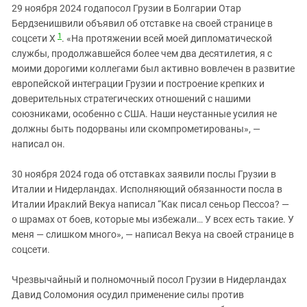
Южный Кавказ
29 ноября 2024 годапосол Грузии в Болгарии Отар
Бердзенишвили объявил об отставке на своей странице в
ЮФО
1
соцсети Х
. «На протяжении всей моей дипломатической
службы, продолжавшейся более чем два десятилетия, я с
моими дорогими коллегами был активно вовлечен в развитие
европейской интеграции Грузии и построение крепких и
доверительных стратегических отношений с нашими
союзниками, особенно с США. Наши неустанные усилия не
должны быть подорваны или скомпрометированы», —
написал он.
30 ноября 2024 года об отставках заявили послы Грузии в
Италии и Нидерландах. Исполняющий обязанности посла в
Италии Ираклий Векуа написал “Как писал сеньор Пессоа? —
о шрамах от боев, которые мы избежали… У всех есть такие. У
меня — слишком много», — написал Векуа на своей странице в
соцсети.
Чрезвычайный и полномочный посол Грузии в Нидерландах
Давид Соломония осудил применение силы против