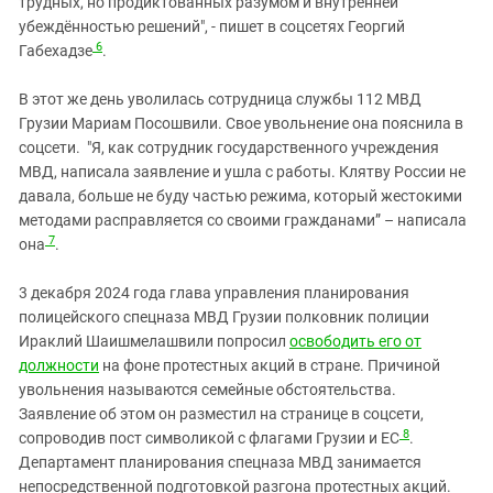
трудных, но продиктованных разумом и внутренней
убеждённостью решений", - пишет в соцсетях Георгий
6
Габехадзе
.
В этот же день уволилась сотрудница службы 112 МВД
Грузии Мариам Посошвили. Свое увольнение она пояснила в
соцсети. "Я, как сотрудник государственного учреждения
МВД, написала заявление и ушла с работы. Клятву России не
давала, больше не буду частью режима, который жестокими
методами расправляется со своими гражданами” – написала
7
она
.
3 декабря 2024 года глава управления планирования
полицейского спецназа МВД Грузии полковник полиции
Ираклий Шаишмелашвили попросил
освободить его от
должности
на фоне протестных акций в стране. Причиной
увольнения называются семейные обстоятельства.
Заявление об этом он разместил на странице в соцсети,
8
сопроводив пост символикой с флагами Грузии и ЕС
.
Департамент планирования спецназа МВД занимается
непосредственной подготовкой разгона протестных акций.