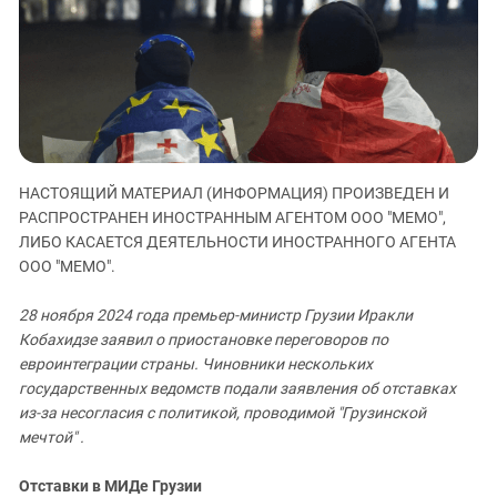
ЗАСТАВЛЯЕТ
Дагестан
КАВКАЗ ЗА ПАЛЕСТИНУ
Ингушетия
ИНАКОМЫСЛИЕ В ЧЕЧНЕ
Кабардино-Балкария
ПРЕСЛЕДОВАНИЕ АКТИВИСТОВ
МОБИЛИЗАЦИЯ И ПРОТЕСТЫ
Калмыкия
Карачаево-Черкесия
Краснодарский край
НАСТОЯЩИЙ МАТЕРИАЛ (ИНФОРМАЦИЯ) ПРОИЗВЕДЕН И
РАСПРОСТРАНЕН ИНОСТРАННЫМ АГЕНТОМ ООО "МЕМО",
Нагорный Карабах
ЛИБО КАСАЕТСЯ ДЕЯТЕЛЬНОСТИ ИНОСТРАННОГО АГЕНТА
Российская Федерация
ООО "МЕМО".
Ростовская область
28 ноября 2024 года премьер-министр Грузии Иракли
Северная Осетия - Алания
Кобахидзе заявил о приостановке переговоров по
СКФО
евроинтеграции страны. Чиновники нескольких
государственных ведомств подали заявления об отставках
Ставропольский край
из-за несогласия с политикой, проводимой "Грузинской
Чечня
мечтой" .
Южная Осетия
Отставки в МИДе Грузии