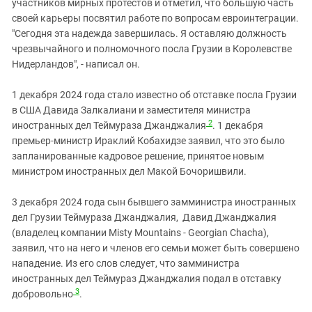
участников мирных протестов и отметил, что большую часть
своей карьеры посвятил работе по вопросам евроинтеграции.
"Сегодня эта надежда завершилась. Я оставляю должность
чрезвычайного и полномочного посла Грузии в Королевстве
Нидерландов", - написал он.
1 декабря 2024 года стало известно об отставке посла Грузии
в США Давида Залкалиани и заместителя министра
2
иностранных дел Теймураза Джанджалия
. 1 декабря
премьер-министр Ираклий Кобахидзе заявил, что это было
запланированные кадровое решение, принятое новым
министром иностранных дел Макой Бочоришвили.
3 декабря 2024 года сын бывшего замминистра иностранных
дел Грузии Теймураза Джанджалия, Давид Джанджалия
(владелец компании Misty Mountains - Georgian Chacha),
заявил, что на него и членов его семьи может быть совершено
нападение. Из его слов следует, что замминистра
иностранных дел Теймураз Джанджалия подал в отставку
3
добровольно
.