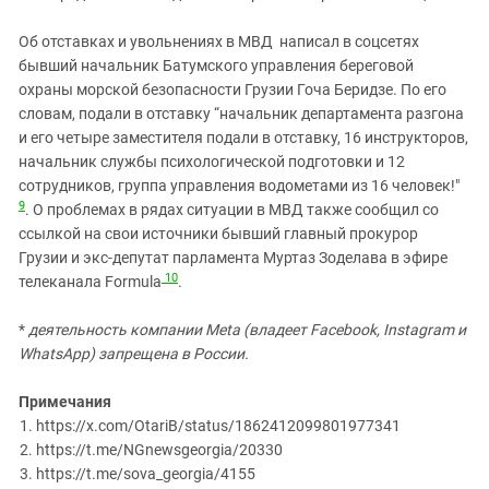
Об отставках и увольнениях в МВД написал в соцсетях
бывший начальник Батумского управления береговой
охраны морской безопасности Грузии Гоча Беридзе. По его
словам, подали в отставку “начальник департамента разгона
и его четыре заместителя подали в отставку, 16 инструкторов,
начальник службы психологической подготовки и 12
сотрудников, группа управления водометами из 16 человек!"
9
. О проблемах в рядах ситуации в МВД также сообщил со
ссылкой на свои источники бывший главный прокурор
Грузии и экс-депутат парламента Муртаз Зоделава в эфире
10
телеканала Formula
.
*
деятельность компании Meta (владеет Facebook, Instagram и
WhatsApp) запрещена в России.
Примечания
https://x.com/OtariB/status/1862412099801977341
https://t.me/NGnewsgeorgia/20330
https://t.me/sova_georgia/4155