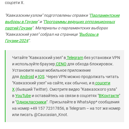
соцсети X.
"Кавказским узлом" подготовлены справки "
Парламентские
выборы в Грузии
" и "
Программы ведущих оппозиционных
партий Грузии
". Материалы о парламентских выборах
"Кавказский узел" собрал на странице "
Выборы в
Грузии-2024
".
Читайте "Кавказский узел" в
Telegram
без установки VPN
и используйте браузер
CENO
для обхода блокировок.
Установите наше мобильное приложение
для
Android
и
IOS
. Через VPN можно продолжать читать
"Кавказский узел" на сайте, как обычно, и в
соцсети
X
(бывший Twitter). Смотрите видео "Кавказского узла"
в
YouTube
и оставайтесь на связи в соцсетях "
ВКонтакте
"
и "
Одноклассники
". Присылайте в WhatsApp* сообщения
на номер +49 157 72317856, в Telegram – на тот же номер
или писать @Caucasian_Knot.