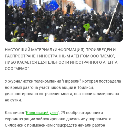
ЗАСТАВЛЯЕТ
Дагестан
КАВКАЗ ЗА ПАЛЕСТИНУ
Ингушетия
ИНАКОМЫСЛИЕ В ЧЕЧНЕ
Кабардино-Балкария
ПРЕСЛЕДОВАНИЕ АКТИВИСТОВ
МОБИЛИЗАЦИЯ И ПРОТЕСТЫ
Калмыкия
Карачаево-Черкесия
Краснодарский край
НАСТОЯЩИЙ МАТЕРИАЛ (ИНФОРМАЦИЯ) ПРОИЗВЕДЕН И
РАСПРОСТРАНЕН ИНОСТРАННЫМ АГЕНТОМ ООО "МЕМО",
Нагорный Карабах
ЛИБО КАСАЕТСЯ ДЕЯТЕЛЬНОСТИ ИНОСТРАННОГО АГЕНТА
Российская Федерация
ООО "МЕМО".
Ростовская область
У журналистки телекомпании "Пирвели", которая пострадала
Северная Осетия - Алания
во время разгона участников акции в Тбилиси,
СКФО
диагностировано сотрясение мозга, она госпитализирована
на сутки.
Ставропольский край
Чечня
Как писал "
Кавказский узел
", 29 ноября сторонники
евроинтеграции заблокировали движение у парламента.
Южная Осетия
Силовики с применением спецсредств начали разгон