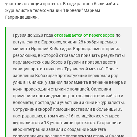
Южный Кавказ
участников акции протеста. В ходе разгона были избита
журналистка телекомпании "Пирвели" Мариам
ЮФО
Гаприндашвили.
Грузия до 2028 года
отказывается от переговоров
по
вступлению в Евросоюз, заявил 28 ноября премьер-
министр Ираклий Кобахидзе. Европарламент принял
резолюцию, в которой отказался признать результаты
парламентских выборов в Грузии и призвал ввести
санкции против лидеров "Грузинской мечты". После
заявления Кобахидзе протестующие перекрыли ряд
улиц в Тбилиси, у здания парламента в течение вечера и
ночи происходили стычки с полицией. Силовики
применили против демонстрантов слезоточивый газ и
водометы, пострадали участники акции и журналисты.
Сотрудники скорой помощи доставили в больницы 33
пострадавших, в том числе 16 полицейских, четырех
журналистов и 13 участников протестов. Сторонники
евроинтеграции заявили о создании комитета
сопротивления во главе с президентом страны Саломе