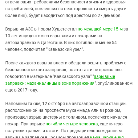
отвечающих требованиям безопасности жизни и здоровья
потребителей, повлекших по неосторожности смерть двух и
более лиц), будет находиться под арестом до 27 декабря.
Взрыв на АЗС в Новом Хушете стал
по меньшей мере 15-м
за
10 лет инцидентом со взрывами и пожарами на
автозаправках в Дагестане. В них погибло не менее 54
человек, подсчитал "Кавказский узел".
После каждого взрыва власти обещали решить проблему с
безопасностью автозаправок, но это так и не произошло,
говорится в материале "Кавказского узла" "
Взрывные
заправки: махачкалинцы в зоне поражения
", опубликованном
еще в 2017 году.
Напомним также, 12 октября на автозаправочной станции,
расположенной на проспекте Мухаммада Али в Грозном,
произошел взрыв цистерны с топливом, после чего начался
пожар. При взрыве
погибли четыре человека
, еще пятеро
получили травмы и ожоги. По предварительным данным,
взрыв на заправке в Грозном произошел
из-за нарушения