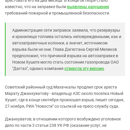
арестовать его на два месяца. В конце октября стало
Южный Кавказ
известно, что на заправке были
выявлены нарушения
ЮФО
требований пожарной и промышленной безопасности.
Администрация сети заправок заявила, что резервуары
и хранилище топлива остались неповрежденными, как и
автозаправочные колонки, а значит, источником
взрыва были не они. Глава Дагестана Сергей Меликов
предположил, что причиной взрыва на автозаправке в
Новом Хушете могло стать состояние газопровода ОАО
"Даггаз", однако компания
отвергла эту версию
.
Советский районный суд Махачкалы продлил срок ареста
Марату Джанхуватову - владельцу АЗС около поселка Новый
Хушет, где в конце сентября произошел взрыв, пишет сегодня,
27 ноября, РИА "Новости" со ссылкой на пресс-службу суда.
Джанхуватов, в отношении которого возбуждено уголовное
дело по части 3 статьи 238 УК РФ (оказание услуг, не