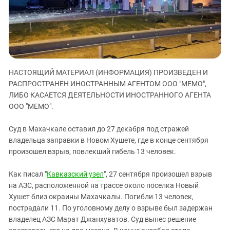
ЗАСТАВЛЯЕТ
Дагестан
КАВКАЗ ЗА ПАЛЕСТИНУ
Ингушетия
ИНАКОМЫСЛИЕ В ЧЕЧНЕ
Кабардино-Балкария
ПРЕСЛЕДОВАНИЕ АКТИВИСТОВ
МОБИЛИЗАЦИЯ И ПРОТЕСТЫ
Калмыкия
НАСТОЯЩИЙ МАТЕРИАЛ (ИНФОРМАЦИЯ) ПРОИЗВЕДЕН И
Карачаево-Черкесия
РАСПРОСТРАНЕН ИНОСТРАННЫМ АГЕНТОМ ООО "МЕМО",
Краснодарский край
ЛИБО КАСАЕТСЯ ДЕЯТЕЛЬНОСТИ ИНОСТРАННОГО АГЕНТА
Нагорный Карабах
ООО "МЕМО".
Российская Федерация
Суд в Махачкале оставил до 27 декабря под стражей
Ростовская область
владельца заправки в Новом Хушете, где в конце сентября
произошел взрыв, повлекший гибель 13 человек.
Северная Осетия - Алания
СКФО
Как писал "
Кавказский узел
", 27 сентября произошел взрыв
Ставропольский край
на АЗС, расположенной на трассе около поселка Новый
Хушет близ окраины Махачкалы. Погибли 13 человек,
Чечня
пострадали 11. По уголовному делу о взрыве был задержан
Южная Осетия
владелец АЗС Марат Джанхуватов. Суд вынес решение