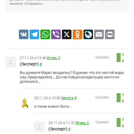
нажмите «Отправить».
VK
Telegram
WhatsApp
Viber
X
Odnoklassniki
LiveJournal
Email
Print
0
Оценить:
27.11.24 в 13:48
Игорь С
0
(Эксперт)
#
Вы думаете Марат владелец? Я думаю что это чистой воды
зиц-председатель... До настоящих владельцев никто не
дотянется...
0
Оценить:
28.11.24 в 10:04
fermina
#
0
и такое может быть...
0
Оценить:
28.11.24 в 11:32
Игорь С
0
(Эксперт)
#