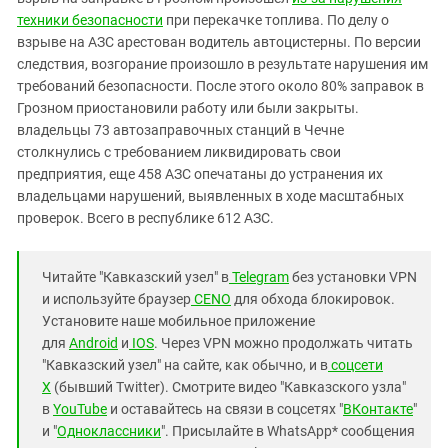
техники безопасности
при перекачке топлива. По делу о
взрыве на АЗС арестован водитель автоцистерны. По версии
следствия, возгорание произошло в результате нарушения им
требований безопасности. После этого около 80% заправок в
Грозном приостановили работу или были закрыты.
владельцы 73 автозаправочных станций в Чечне
столкнулись с требованием ликвидировать свои
предприятия, еще 458 АЗС опечатаны до устранения их
владельцами нарушений, выявленных в ходе масштабных
проверок. Всего в республике 612 АЗС.
Читайте "Кавказский узел" в
Telegram
без установки VPN
и используйте браузер
CENO
для обхода блокировок.
Установите наше мобильное приложение
для
Android
и
IOS
. Через VPN можно продолжать читать
"Кавказский узел" на сайте, как обычно, и в
соцсети
X
(бывший Twitter). Смотрите видео "Кавказского узла"
в
YouTube
и оставайтесь на связи в соцсетях "
ВКонтакте
"
и "
Одноклассники
". Присылайте в WhatsApp* сообщения