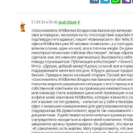
21.09.24 в 09:46
dusti.hilpert
#
«Сооснователь Wildberries Владислав Бакальчук вечером 2
«все в порядке», несмотря на то, что следствие ходатайс
подтвердил его адвокат, пишет «Коммерсант». Вот тебе, б
офиса Wildberries уже 30 человек «повязали», а у господ
всяком случае, один из них), все в полном ажуре. Он да
некоторые чеченские паблики Инстаграм*. теперь обрат
сделали они это немного оригинально. Выложили у себя
поводу случившегося. Публикация в Инстаграм* «Чечня Се
hl=ru). «Друзья, добрый вечер! Я дома, со мной все в поряд
поддерживали меня все эти дни. Я буду и дальше продо
бизнес. Правда и закон на нашей стороне. Пускай востор
«Сооснователь Wildberries Владислав Бакальчук объясни
попытка мирного разрешения ситуации с его стороны и вс
собственной компании из-за провокации неизвестных лю
моя команда стали жертвами циничной провокации и н
в офисе моей компании Wildberries, которую я вместе с
лет и вывел на топ уровень, - написал он у себя в телег
офис с мирными намерениями для урегулирования вопр
подрядчикам ВБ-Девелопмент, аудита так называемого
документами. Я действовал исключительно в рамках зак
соучредителю находиться в офисе моей компании. Чтоб
уведомили органы правопорядка». Он добавил, что при в
«К сожалению, есть жертвы. Могу предположить, что они
сотрудниках правоохранительных органов. Это было подл