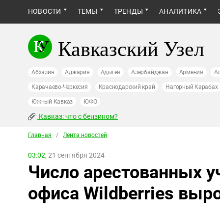
НОВОСТИ
ТЕМЫ
ТРЕНДЫ
АНАЛИТИКА
Кавказский Узел
Абхазия
Аджария
Адыгея
Азербайджан
Армения
А
Карачаево-Черкесия
Краснодарский край
Нагорный Карабах
Южный Кавказ
ЮФО
Кавказ: что с бензином?
Главная
/
Лента новостей
03:02,
21 сентября 2024
Число арестованных у
офиса Wildberries выр