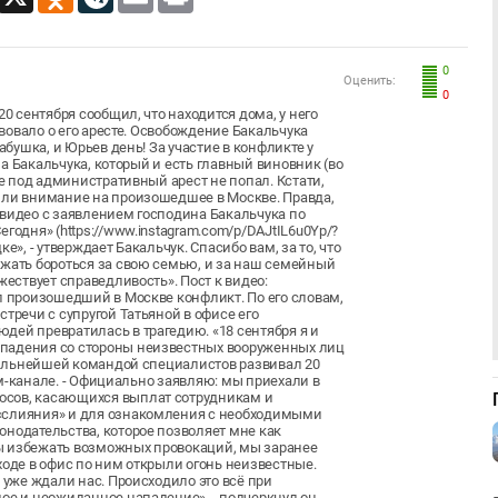
0
Оценить:
0
0 сентября сообщил, что находится дома, у него
твовало о его аресте. Освобождение Бакальчука
абушка, и Юрьев день! За участие в конфликте у
ина Бакальчука, который и есть главный виновник (во
же под административный арест не попал. Кстати,
или внимание на произошедшее в Москве. Правда,
 видео с заявлением господина Бакальчука по
годня» (https://www.instagram.com/p/DAJtIL6u0Yp/?
ке», - утверждает Бакальчук. Спасибо вам, за то, что
лжать бороться за свою семью, и за наш семейный
жествует справедливость». Пост к видео:
л произошедший в Москве конфликт. По его словам,
тречи с супругой Татьяной в офисе его
дей превратилась в трагедию. «18 сентября я и
ападения со стороны неизвестных вооруженных лиц
 сильнейшей командой специалистов развивал 20
рам-канале. - Официально заявляю: мы приехали в
осов, касающихся выплат сотрудникам и
 «слияния» и для ознакомления с необходимыми
онодательства, которое позволяет мне как
ы избежать возможных провокаций, мы заранее
ходе в офис по ним открыли огонь неизвестные.
 уже ждали нас. Происходило это всё при
ое и неожиданное нападение», - подчеркнул он.