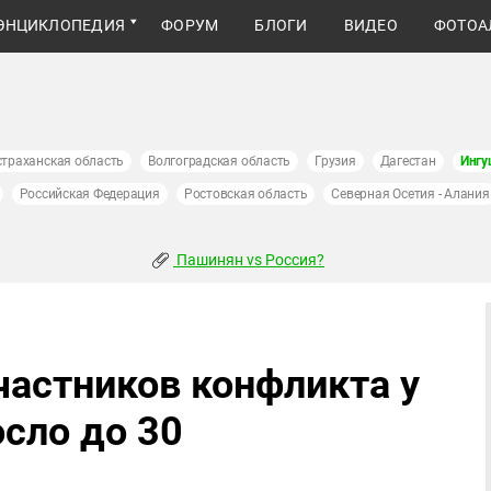
ЭНЦИКЛОПЕДИЯ
ФОРУМ
БЛОГИ
ВИДЕО
ФОТОА
страханская область
Волгоградская область
Грузия
Дагестан
Ингу
Российская Федерация
Ростовская область
Северная Осетия - Алания
Пашинян vs Россия?
частников конфликта у
осло до 30