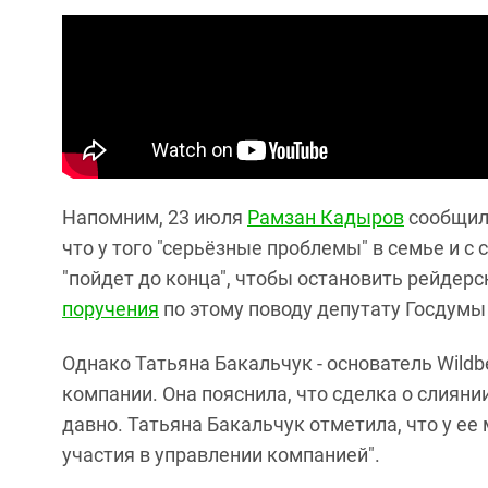
Напомним, 23 июля
Рамзан Кадыров
сообщил 
что у того "серьёзные проблемы" в семье и с
"пойдет до конца", чтобы остановить рейдерски
поручения
по этому поводу депутату Госдум
Однако Татьяна Бакальчук - основатель Wildbe
компании. Она пояснила, что сделка о слиян
давно. Татьяна Бакальчук отметила, что у ее 
участия в управлении компанией".