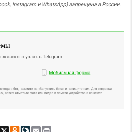
ook, Instagram и WhatsApp) запрещена в России.
емы
авказского узла» в Telegram
Мобильная форма
ехода в бот, нажмите на «Запустить бота» и напишите нам. Для отправки
», затем отметьте фото или видео в памяти устройства и нажмите
App
Viber
X
Odnoklassniki
LiveJournal
Email
Print