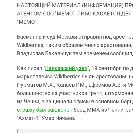
НАСТОЯЩИЙ МАТЕРИАЛ (ИНФОРМАЦИЯ) ПР
АГЕНТОМ ООО "МЕМО", ЛИБО КАСАЕТСЯ ДЕ
"МЕМО".
Басманный суд Москвы отправил под арест е
Wildberries, таким образом число арестованн
Владислав Бакальчук тем временем сообщил,
Как писал "
Кавказский узел
", 19 сентября по
маркетплейса Wildberries были арестованы ше
Нурматов М.Х., Канаев Р.М., Ефремов А.В. и 
большинство из участников групп, штурмовав
из Чечни, а защищали офисы в основном борц
стражу был заключен
боец ММА из Чечни, за
"Ахмат-1" Умар Чичаев.