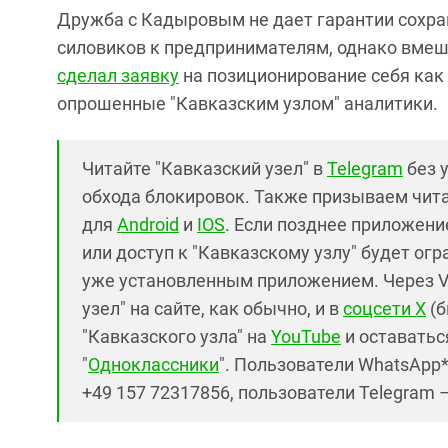
Дружба с Кадыровым не дает гарантии сохра
силовиков к предпринимателям, однако вмеша
сделал заявку
на позиционирование себя как
опрошенные "Кавказским узлом" аналитики.
Читайте "Кавказский узел" в
Telegram
без 
обхода блокировок. Также призываем чит
для
Android
и
IOS
. Если позднее приложение
или доступ к "Кавказскому узлу" будет ог
уже установленным приложением. Через V
узел" на сайте, как обычно, и в
соцсети X
(б
"Кавказского узла" на
YouTube
и оставаться
"
Одноклассники
". Пользователи WhatsApp
+49 157 72317856, пользователи Telegram 