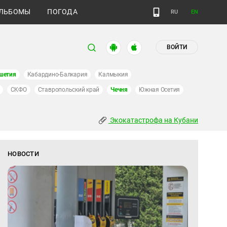
ЛЬБОМЫ
ПОГОДА
RU
EN
ВОЙТИ
шетия
Кабардино-Балкария
Калмыкия
СКФО
Ставропольский край
Чечня
Южная Осетия
Экокатастрофа на Кубани
НОВОСТИ