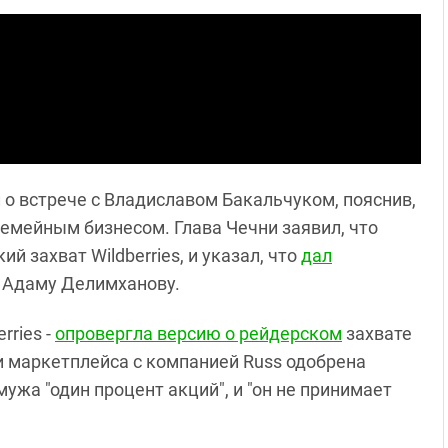
о встрече с Владиславом Бакальчуком, пояснив,
 семейным бизнесом. Глава Чечни заявил, что
й захват Wildberries, и указал, что
дал
ы Адаму Делимханову.
rries -
опровергла версию о рейдерском
захвате
ии маркетплейса с компанией Russ одобрена
мужа "один процент акций", и "он не принимает