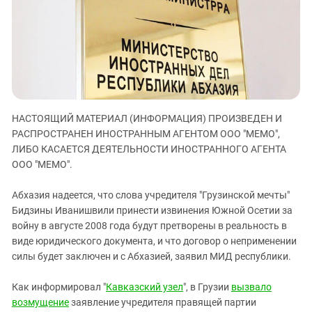
ЗАСТАВЛЯЕТ
Дагестан
КАВКАЗ ЗА ПАЛЕСТИНУ
Ингушетия
ИНАКОМЫСЛИЕ В ЧЕЧНЕ
Кабардино-Балкария
ПРЕСЛЕДОВАНИЕ АКТИВИСТОВ
МОБИЛИЗАЦИЯ И ПРОТЕСТЫ
Калмыкия
Карачаево-Черкесия
НАСТОЯЩИЙ МАТЕРИАЛ (ИНФОРМАЦИЯ) ПРОИЗВЕДЕН И
Краснодарский край
РАСПРОСТРАНЕН ИНОСТРАННЫМ АГЕНТОМ ООО "МЕМО",
Нагорный Карабах
ЛИБО КАСАЕТСЯ ДЕЯТЕЛЬНОСТИ ИНОСТРАННОГО АГЕНТА
Российская Федерация
ООО "МЕМО".
Ростовская область
Абхазия надеется, что слова учредителя "Грузинской мечты"
Северная Осетия - Алания
Бидзины Иванишвили принести извинения Южной Осетии за
войну в августе 2008 года будут претворены в реальность в
СКФО
виде юридического документа, и что договор о неприменении
Ставропольский край
силы будет заключен и с Абхазией, заявил МИД республики.
Чечня
Как информировал "
Кавказский узел
", в Грузии
вызвало
Южная Осетия
возмущение
заявление учредителя правящей партии