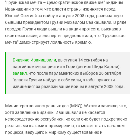
Южный Кавказ
"Грузинская мечта – Демократическое движение" Бидзины
Иванишвили о том, что власти страны извинятся перед
ЮФО
Южной Осетией за войну в августе 2008 года, развязанную
бывшим президентом Грузии Михаилом Саакашвили. В ряде
городов Грузии люди вышли на акции протеста, высказав
свое несогласие, а эксперты предположили, что "Грузинская
мечта" демонстрирует лояльность Кремлю.
Бидзина Иванишвили
, выступая 14 сентября на
партийном мероприятии в Гори (регион Шида Картли),
заявил
, что после парламентских выборов 26 октября
"власти Грузии найдут в себе силы, чтобы принести
извинения" за развязывание войны в августе 2008 года.
Министерство иностранных дел (МИД) Абхазии заявило, что,
хотя заявление Бидзины Иванишвили не касается
непосредственно республики, но если оно будет подкреплено
реальными шагами к примирению, то может стать началом
процесса, ведущего к мирному существованию и