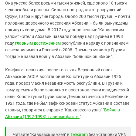
Она унесла более восьми тысяч жизней, еще около 18 тысяч
человек были ранены. Сильно пострадали от разрушений
Сухум, Гагра и другие города. Около 200 тысяч грузин – почти
половина довоенного населения Абхазии – были вынуждены
покинуть свои дома. В 2017 году опрошенные "Кавказским
узлом" жители Абхазии назвали победу над Грузией в 1993
году
главным достижением
республики наряду с признанием
ее независимости Россией в 2008. Премьер-министр Грузии
тогда же назвал войну в Абхазии "большой ошибкой".
Конфликт вспыхнул после того, как Верховный совет
Абхазской АССР, восстановив Конституцию Абхазии 1925
года, провозгласил независимость республики. В Грузии к
тому времени было заявлено о восстановлении юридической
силы Конституции Грузинской Демократической Республики
1921 года, где не был зафиксирован статус Абхазии в составе
страны, говорится в справке "Кавказского узла" "
Война в
Абхазии (1992-1993): главные факты
".
Читайте "Кавказский узел" в
Telegram
без установки VPN