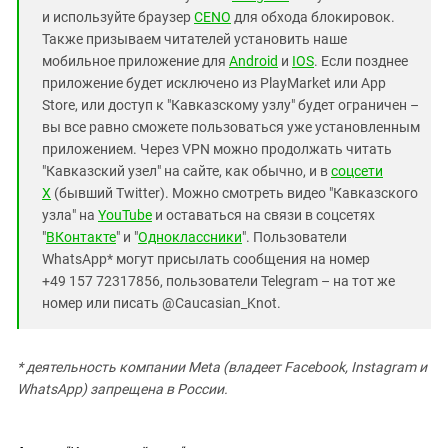
и используйте браузер
CENO
для обхода блокировок.
Также призываем читателей установить наше
мобильное приложение для
Android
и
IOS
. Если позднее
приложение будет исключено из PlayMarket или App
Store, или доступ к "Кавказскому узлу" будет ограничен –
вы все равно сможете пользоваться уже установленным
приложением. Через VPN можно продолжать читать
"Кавказский узел" на сайте, как обычно, и в
соцсети
X
(бывший Twitter). Можно смотреть видео "Кавказского
узла" на
YouTube
и оставаться на связи в соцсетях
"
ВКонтакте
" и "
Одноклассники
". Пользователи
WhatsApp* могут присылать сообщения на номер
+49 157 72317856, пользователи Telegram – на тот же
номер или писать @Caucasian_Knot.
* деятельность компании Meta (владеет Facebook, Instagram и
WhatsApp) запрещена в России.