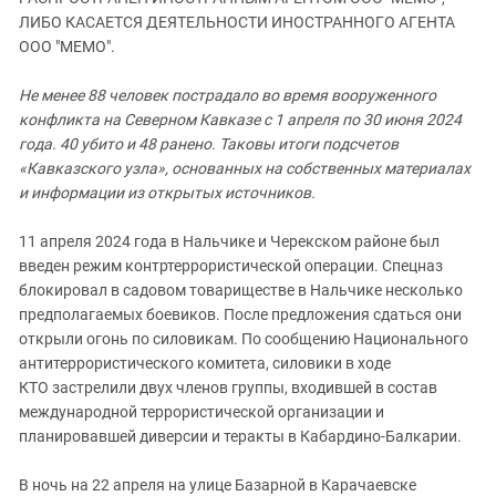
ЗАСТАВЛЯЕТ
Дагестан
ЛИБО КАСАЕТСЯ ДЕЯТЕЛЬНОСТИ ИНОСТРАННОГО АГЕНТА
КАВКАЗ ЗА ПАЛЕСТИНУ
ООО "МЕМО".
Ингушетия
ИНАКОМЫСЛИЕ В ЧЕЧНЕ
Кабардино-Балкария
ПРЕСЛЕДОВАНИЕ АКТИВИСТОВ
Не менее 88 человек пострадало во время вооруженного
МОБИЛИЗАЦИЯ И ПРОТЕСТЫ
конфликта на Северном Кавказе с 1 апреля по 30 июня 2024
Калмыкия
года. 40 убито и 48 ранено. Таковы итоги подсчетов
Карачаево-Черкесия
«Кавказского узла», основанных на собственных материалах
Краснодарский край
и информации из открытых источников.
Нагорный Карабах
11 апреля 2024 года в Нальчике и Черекском районе был
Российская Федерация
введен режим контртеррористической операции. Спецназ
блокировал в садовом товариществе в Нальчике несколько
Ростовская область
предполагаемых боевиков. После предложения сдаться они
Северная Осетия - Алания
открыли огонь по силовикам. По сообщению Национального
СКФО
антитеррористического комитета, силовики в ходе
КТО застрелили двух членов группы, входившей в состав
Ставропольский край
международной террористической организации и
Чечня
планировавшей диверсии и теракты в Кабардино-Балкарии.
Южная Осетия
В ночь на 22 апреля на улице Базарной в Карачаевске