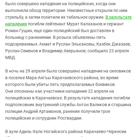
Южный Кавказ
было совершено нападение на полицейских, когда они
выполняли обход территории. Неизвестные открыли по ним
ЮФО
стрельбу, а затем похитили их табельное оружие.
В результате
нападения
погибли лейтенант Мурат Калаханов и сержант
Роман Гущин, еще один полицейский был доставлен в
больницу с ранениями. В розыск объявлены пять
подозреваемых: Ахмат и Руслан Элькановы, Казбек Джазаев,
Руслан Семенов и Владимир Аверьянов, сообщило 23 апреля
МВД.
В ночь на 29 апреля было совершено нападение на силовиков
в поселке Мара-Аягъы Карачаевского района, во время
которого были убиты пять предполагаемых боевиков.
Они опознаны как участники нападения 22 апреля на
полицейских в Карачаевске. В результате нападения погибли
подполковник внутренней службы Антон Валиков и старшина
полиции Андрей Артамонов, ранения получили трое
полицейских и сотрудник Росгвардии.
В ауле Адиль-Халк Ногайского района Карачаево-Черкесии