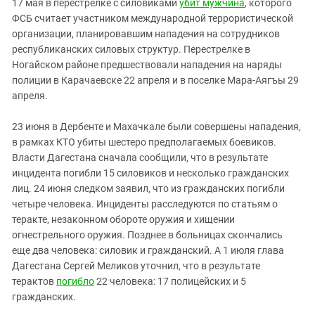
17 мая в перестрелке с силовиками
убит мужчина
, которого
ФСБ считает участником международной террористической
организации, планировавшим нападения на сотрудников
республиканских силовых структур. Перестрелке в
Ногайском районе предшествовали нападения на наряды
полиции в Карачаевске 22 апреля и в поселке Мара-Аягъы 29
апреля.
23 июня в Дербенте и Махачкале были совершены нападения,
в рамках КТО убиты шестеро предполагаемых боевиков.
Власти Дагестана сначала сообщили, что в результате
инцидента погибли 15 силовиков и несколько гражданских
лиц. 24 июня следком заявил, что из гражданских погибли
четыре человека. Инциденты расследуются по статьям о
теракте, незаконном обороте оружия и хищении
огнестрельного оружия. Позднее в больницах скончались
еще два человека: силовик и гражданский. А 1 июля глава
Дагестана Сергей Меликов уточнил, что в результате
терактов
погибло
22 человека: 17 полицейских и 5
гражданских.