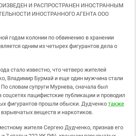
ОИЗВЕДЕН И РАСПРОСТРАНЕН ИНОСТРАННЫМ
ЯТЕЛЬНОСТИ ИНОСТРАННОГО АГЕНТА ООО
ной годам колонии по обвинению в хранении
является одним из четырех фигурантов дела о
 года стало известно, что четверо жителей
ко, Владимир Бурмай и еще один мужчина стали
. По словам супруги Мурнева, сначала был
в соцсетях пацифистские публикации и проводил
ных фигурантов прошли обыски. Дудченко
также
и взрывчатых веществ и наркотиков.
местному жителя Сергею Дудченко, признав его
 и 7 статьи 222 УК РФ), хранении взрывчатых