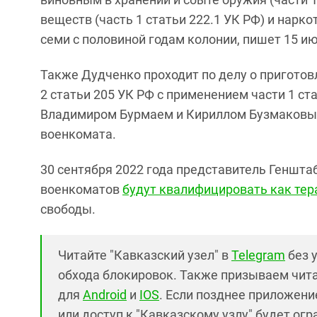
веществ (часть 1 статьи 222.1 УК РФ) и нарко
семи с половиной годам колонии, пишет 15 и
Также Дудченко проходит по делу о приготовле
2 статьи 205 УК РФ с применением части 1 с
Владимиром Бурмаем и Кириллом Бузмаковым
военкомата.
30 сентября 2022 года представитель Геншта
военкоматов
будут квалифицировать как те
свободы.
Читайте "Кавказский узел" в
Telegram
без 
обхода блокировок. Также призываем чит
для
Android
и
IOS
. Если позднее приложение
или доступ к "Кавказскому узлу" будет ог