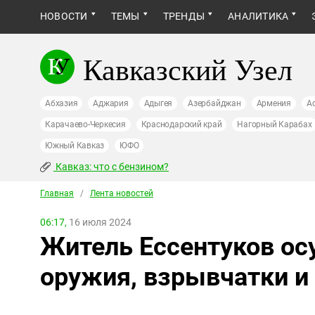
НОВОСТИ
ТЕМЫ
ТРЕНДЫ
АНАЛИТИКА
Кавказский Узел
Абхазия
Аджария
Адыгея
Азербайджан
Армения
А
Карачаево-Черкесия
Краснодарский край
Нагорный Карабах
Южный Кавказ
ЮФО
Кавказ: что с бензином?
Главная
/
Лента новостей
06:17,
16 июля 2024
Житель Ессентуков ос
оружия, взрывчатки и