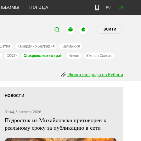
ЛЬБОМЫ
ПОГОДА
RU
EN
ВОЙТИ
шетия
Кабардино-Балкария
Калмыкия
СКФО
Ставропольский край
Чечня
Южная Осетия
Экокатастрофа на Кубани
НОВОСТИ
01:44, 6 августа 2026
Подросток из Михайловска приговорен к
реальному сроку за публикацию в сети