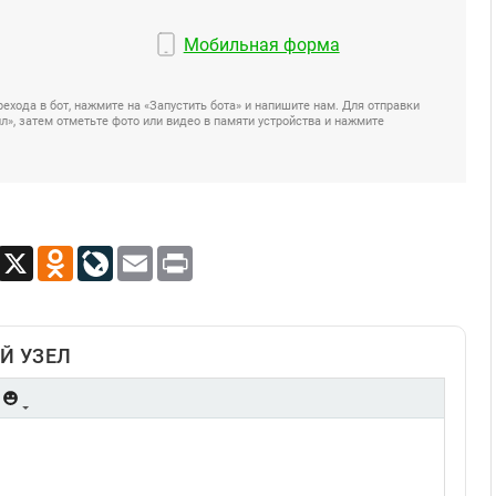
Мобильная форма
ехода в бот, нажмите на «Запустить бота» и напишите нам. Для отправки
», затем отметьте фото или видео в памяти устройства и нажмите
App
Viber
X
Odnoklassniki
LiveJournal
Email
Print
Й УЗЕЛ