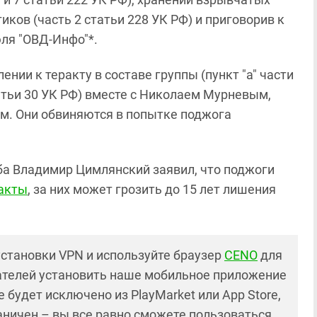
тиков (часть 2 статьи 228 УК РФ) и приговорив к
юля "ОВД-Инфо"*.
нии к теракту в составе группы (пункт "а" части
татьи 30 УК РФ) вместе с Николаем Мурневым,
. Они обвиняются в попытке поджога
ба Владимир Цимлянский заявил, что поджоги
ракты
, за них может грозить до 15 лет лишения
установки VPN и используйте браузер
CENO
для
ателей установить наше мобильное приложение
 будет исключено из PlayMarket или App Store,
раничен – вы все равно сможете пользоваться