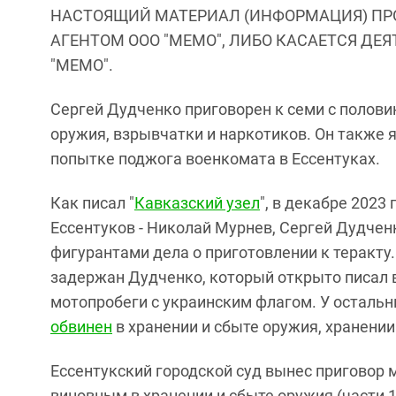
НАСТОЯЩИЙ МАТЕРИАЛ (ИНФОРМАЦИЯ) ПР
АГЕНТОМ ООО "МЕМО", ЛИБО КАСАЕТСЯ ДЕ
"МЕМО".
Сергей Дудченко приговорен к семи с полови
оружия, взрывчатки и наркотиков. Он также 
попытке поджога военкомата в Ессентуках.
Как писал "
Кавказский узел
", в декабре 2023
Ессентуков - Николай Мурнев, Сергей Дудчен
фигурантами дела о приготовлении к теракту
задержан Дудченко, который открыто писал 
мотопробеги с украинским флагом. У осталь
обвинен
в хранении и сбыте оружия, хранени
Ессентукский городской суд вынес приговор 
виновным в хранении и сбыте оружия (части 1