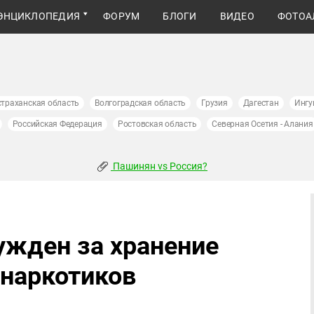
ЭНЦИКЛОПЕДИЯ
ФОРУМ
БЛОГИ
ВИДЕО
ФОТОА
страханская область
Волгоградская область
Грузия
Дагестан
Ингу
Российская Федерация
Ростовская область
Северная Осетия - Алания
Пашинян vs Россия?
ужден за хранение
 наркотиков