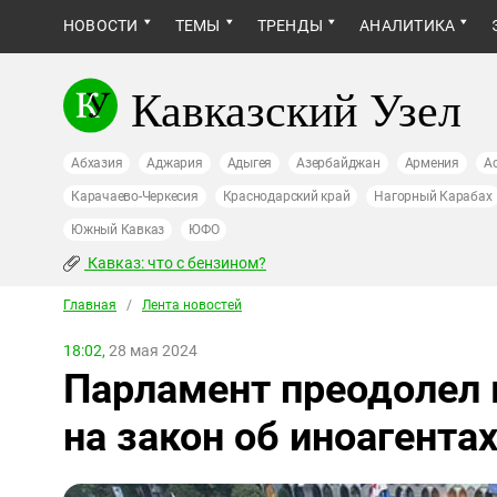
НОВОСТИ
ТЕМЫ
ТРЕНДЫ
АНАЛИТИКА
Кавказский Узел
Абхазия
Аджария
Адыгея
Азербайджан
Армения
А
Карачаево-Черкесия
Краснодарский край
Нагорный Карабах
Южный Кавказ
ЮФО
Кавказ: что с бензином?
Главная
/
Лента новостей
18:02,
28 мая 2024
Парламент преодолел 
на закон об иноагента