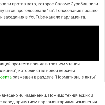
совали против вето, которое Саломе Зурабишвили
путатов проголосовали "за". Голосование прошло
ии заседания в YouTube-канале парламента.
акций протеста принял в третьем чтении
влияния", который стал новой версией
роекта
размещен в разделе "Нормативные акты"
го внесено 46 изменений. Помимо технических и
ые перед принятием парламентариями изменения