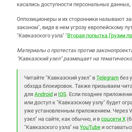
касались доступности персональных данных,
Оппозиционеры и их сторонники называют за
законом", видя в нем угрозу европейскому пут
"Кавказского узла" "
Вторая попытка Грузии пр
Материалы о протестах против законопроекта
"Кавказский узел" размещает на тематическо
Читайте "Кавказский узел" в
Telegram
без 
обхода блокировок. Также призываем чит
для
Android
и
IOS
. Если позднее приложение
или доступ к "Кавказскому узлу" будет ог
уже установленным приложением. Через V
узел" на сайте, как обычно, и в
соцсети X
(б
"Кавказского узла" на
YouTube
и оставаться