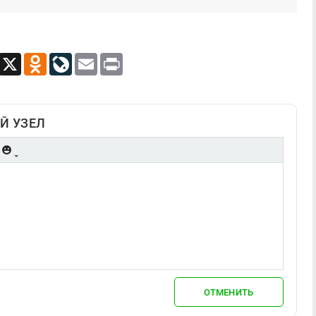
App
Viber
X
Odnoklassniki
LiveJournal
Email
Print
Й УЗЕЛ
ОТМЕНИТЬ