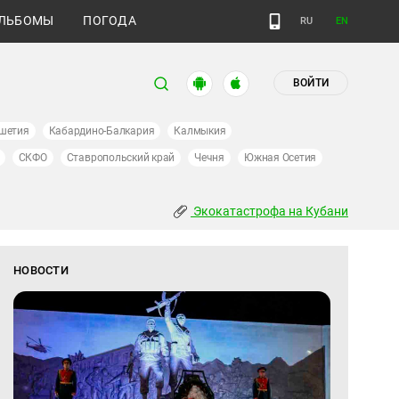
ЛЬБОМЫ
ПОГОДА
RU
EN
ВОЙТИ
шетия
Кабардино-Балкария
Калмыкия
СКФО
Ставропольский край
Чечня
Южная Осетия
Экокатастрофа на Кубани
НОВОСТИ