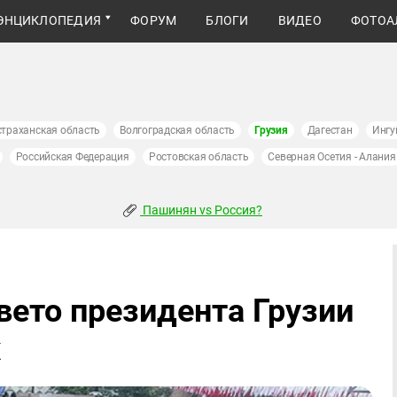
ЭНЦИКЛОПЕДИЯ
ФОРУМ
БЛОГИ
ВИДЕО
ФОТОА
страханская область
Волгоградская область
Грузия
Дагестан
Ингу
Российская Федерация
Ростовская область
Северная Осетия - Алания
Пашинян vs Россия?
вето президента Грузии
х