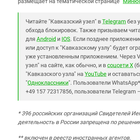
размещает на тематической странице "
Минюс
Читайте "Кавказский узел" в
Telegram
без 
обхода блокировок. Также призываем чит
для
Android
и
IOS
. Если позднее приложение
или доступ к "Кавказскому узлу" будет ог
уже установленным приложением. Через V
узел" на сайте, как обычно, и в
соцсети X
(б
"Кавказского узла" на
YouTube
и оставаться
"
Одноклассники
". Пользователи WhatsApp
+49 157 72317856, пользователи Telegram 
* 396 российских организаций Свидетелей Ие
деятельность в России запрещена по решени
** включен в реестр иностранных агентов.