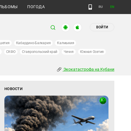
ЛЬБОМЫ
ПОГОДА
RU
EN
ВОЙТИ
шетия
Кабардино-Балкария
Калмыкия
СКФО
Ставропольский край
Чечня
Южная Осетия
Экокатастрофа на Кубани
НОВОСТИ