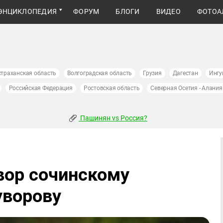
ЭНЦИКЛОПЕДИЯ
ФОРУМ
БЛОГИ
ВИДЕО
ФОТОА
страханская область
Волгоградская область
Грузия
Дагестан
Ингу
Российская Федерация
Ростовская область
Северная Осетия - Алания
Пашинян vs Россия?
вор сочинскому
уворову