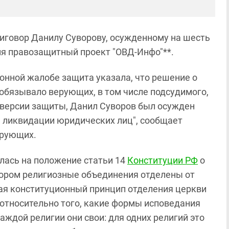
риговор Данилу Суворову, осужденному на шесть
ня правозащитный проект "ОВД-Инфо"**.
ионной жалобе защита указала, что решение о
обязывало верующих, в том числе подсудимого,
о версии защиты, Данил Суворов был осужден
е ликвидации юридических лиц", сообщает
ерующих.
лась на положение статьи 14
Конституции РФ
о
отором религиозные объединения отделены от
вая конституционный принцип отделения церкви
м относительно того, какие формы исповедания
каждой религии они свои: для одних религий это