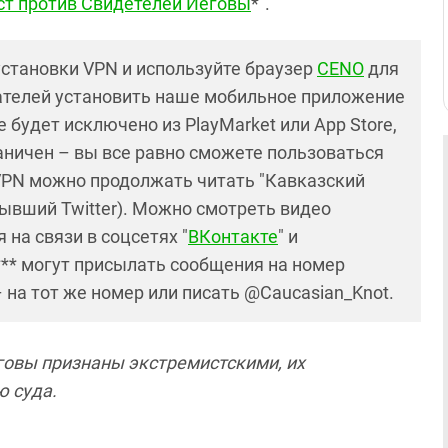
т против Свидетелей Иеговы
*".
установки VPN и используйте браузер
CENO
для
ателей установить наше мобильное приложение
 будет исключено из PlayMarket или App Store,
раничен – вы все равно сможете пользоваться
PN можно продолжать читать "Кавказский
ывший Twitter). Можно смотреть видео
 на связи в соцсетях "
ВКонтакте
" и
*** могут присылать сообщения на номер
– на тот же номер или писать @Caucasian_Knot.
говы признаны экстремистскими, их
ю суда.