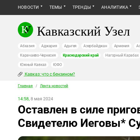
НОВОСТИ
ТЕМЫ
ТРЕНДЫ
АНАЛИТИКА
Кавказский Узел
Абхазия
Аджария
Адыгея
Азербайджан
Армения
А
Карачаево-Черкесия
Краснодарский край
Нагорный Карабах
Южный Кавказ
ЮФО
Кавказ: что с бензином?
Главная
/
Лента новостей
14:58,
8 мая 2024
Оставлен в силе приго
Свидетелю Иеговы* С