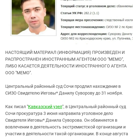
ЗАСТАВЛЯЕТ
Дагестан
КАВКАЗ ЗА ПАЛЕСТИНУ
Ингушетия
ИНАКОМЫСЛИЕ В ЧЕЧНЕ
Кабардино-Балкария
ПРЕСЛЕДОВАНИЕ АКТИВИСТОВ
МОБИЛИЗАЦИЯ И ПРОТЕСТЫ
Калмыкия
Карачаево-Черкесия
НАСТОЯЩИЙ МАТЕРИАЛ (ИНФОРМАЦИЯ) ПРОИЗВЕДЕН И
Краснодарский край
РАСПРОСТРАНЕН ИНОСТРАННЫМ АГЕНТОМ ООО "МЕМО",
Нагорный Карабах
ЛИБО КАСАЕТСЯ ДЕЯТЕЛЬНОСТИ ИНОСТРАННОГО АГЕНТА
Российская Федерация
ООО "МЕМО".
Ростовская область
Центральный районный суд Сочи продлил нахождение в
Северная Осетия - Алания
СИЗО Свидетелю Иеговы* Данилу Суворову до 31 ноября.
СКФО
Как писал "
Кавказский узел
", в Центральный районный суд
Ставропольский край
Сочи прокуратура 3 июня направила уголовное дело
Чечня
Свидетеля Иеговы* Данила Суворова. Он обвиняется в
вовлечении в деятельность экстремистской организации и
Южная Осетия
участии в деятельности такой организации. В конце августа