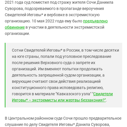
Южный Кавказ
2021 года суд поместил под стражу жителя Сочи Даниила
Суворова, подозреваемого в пропаганде вероучения
ЮФО
Свидетелей Иеговы* и вербовке в экстремистскую
организацию. 10 мая 2022 года ему было
предъявлено
обвинение
в участии в деятельности экстремистской
организации.
Сотни Свидетелей Иеговы* в России, в том числе десятки
на юге страны, попали под уголовное преследование
после решения Верховного суда о запрете их
организаций. Им вменяют попытки продолжать
деятельность запрещенной судом организации, а
верующие считают свои действия реализацией
конституционного права исповедовать религию,
говорится в материале "Кавказского узла" "
Свидетели
Иеговы* – экстремисты или жертвы беззакония?"
.
В Центральном районном суде Сочи прошло предварительное
слушание по делу Свидетеля Иеговы* Данила Суворова,