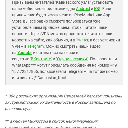
Призываем читателей "Кавказского узла" установить
наше мобильное приложение для
Android
и
IOS
. Если
приложение будет исключено из PlayMarket или App
Store, вы все равно сможете пользоваться уже
установленным приложением, чтобы читать наши
новости. Через VPN можно продолжать читать наши
новости на сайте, как обычно, и в
Twitter
, а без установки
VPN – в
Telegram
. Можно смотреть наши видео
на
Youtube
и оставаться на связи в
соцсетях
"ВКонтакте"
и
"Одноклассники"
. Пользователи
WhatsApp*** могут присылать сообщения на номер +49
157 72317856, пользователи Telegram – на тот же номер
или писать @Caucasian_Knot.
* 396 российских организаций Свидетелей Иеговы* признаны
экстремистскими, их деятельность в России запрещена по
решению суда.
** включен Минюстом в список некоммерческих
организаций, выполняющих функции иноагента.