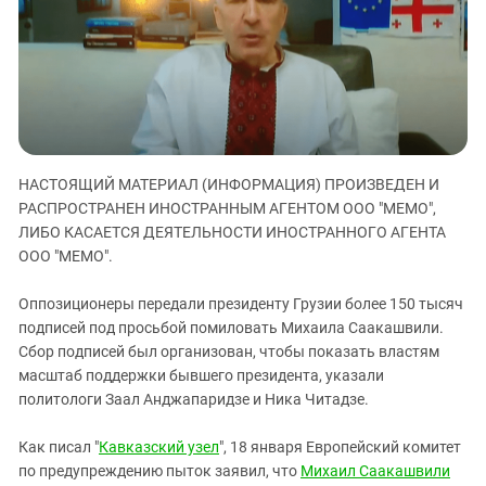
ЗАСТАВЛЯЕТ
Дагестан
КАВКАЗ ЗА ПАЛЕСТИНУ
Ингушетия
ИНАКОМЫСЛИЕ В ЧЕЧНЕ
Кабардино-Балкария
ПРЕСЛЕДОВАНИЕ АКТИВИСТОВ
МОБИЛИЗАЦИЯ И ПРОТЕСТЫ
Калмыкия
Карачаево-Черкесия
НАСТОЯЩИЙ МАТЕРИАЛ (ИНФОРМАЦИЯ) ПРОИЗВЕДЕН И
Краснодарский край
РАСПРОСТРАНЕН ИНОСТРАННЫМ АГЕНТОМ ООО "МЕМО",
Нагорный Карабах
ЛИБО КАСАЕТСЯ ДЕЯТЕЛЬНОСТИ ИНОСТРАННОГО АГЕНТА
Российская Федерация
ООО "МЕМО".
Ростовская область
Оппозиционеры передали президенту Грузии более 150 тысяч
Северная Осетия - Алания
подписей под просьбой помиловать Михаила Саакашвили.
Сбор подписей был организован, чтобы показать властям
СКФО
масштаб поддержки бывшего президента, указали
Ставропольский край
политологи Заал Анджапаридзе и Ника Читадзе.
Чечня
Как писал "
Кавказский узел
", 18 января Европейский комитет
Южная Осетия
по предупреждению пыток заявил, что
Михаил Саакашвили