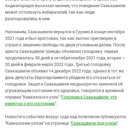
Анджапаридзе высказал мнение, что поведение Саакашвили
может оттолкнуть избирателей, так как люди
разочаровались в нем.
Напомним, Саакашвили вернулся в Грузию в конце сентября
2021 года и был арестован, так как заочно приговорен в
стране к лишению свободы по двум уголовным делам. После
ареста Саакашвили трижды объявлял голодовку: первая
продолжалась 50 дней в октябре-ноябре 2021 года, вторая —
20 дней в феврале-марте 2022 года. Третью голодовку
Саакашвили объявил 14 декабря 2022 года, однако в тот же
день депутаты Европарламента убедили его отказаться от
голодовки. Защита Саакашвили неоднократно заявляла об
угрожающем состоянии его здоровья, говорится в архивной
справке "Кавказского узла" "
Голодовка Саакашвили: что
известно о его состоянии
".
Новости о событиях вокруг суда над политиком публикуются
"Кавказским узлом" на странице "
Саакашвили под судом
".