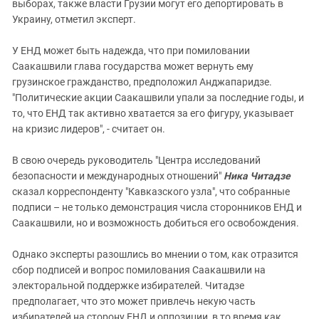
выборах, также власти Грузии могут его депортировать в
Украину, отметил эксперт.
У ЕНД может быть надежда, что при помиловании
Саакашвили глава государства может вернуть ему
грузинское гражданство, предположил Анджапаридзе.
"Политические акции Саакашвили упали за последние годы, и
то, что ЕНД так активно хватается за его фигуру, указывает
на кризис лидеров", - считает он.
В свою очередь руководитель "Центра исследований
безопасности и международных отношений"
Ника Читадзе
сказал корреспонденту "Кавказского узла", что собранные
подписи – не только демонстрация числа сторонников ЕНД и
Саакашвили, но и возможность добиться его освобождения.
Однако эксперты разошлись во мнении о том, как отразится
сбор подписей и вопрос помилования Саакашвили на
электоральной поддержке избирателей. Читадзе
предполагает, что это может привлечь некую часть
избирателей на сторону ЕНД и оппозиции, в то время как