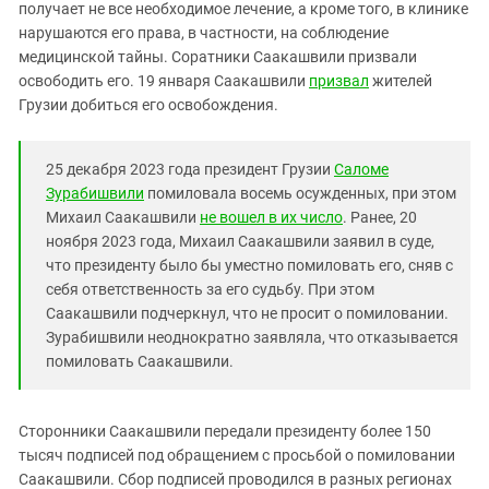
Южный Кавказ
получает не все необходимое лечение, а кроме того, в клинике
нарушаются его права, в частности, на соблюдение
ЮФО
медицинской тайны. Соратники Саакашвили призвали
освободить его. 19 января Саакашвили
призвал
жителей
Грузии добиться его освобождения.
25 декабря 2023 года президент Грузии
Саломе
Зурабишвили
помиловала восемь осужденных, при этом
Михаил Саакашвили
не вошел в их число
. Ранее, 20
ноября 2023 года, Михаил Саакашвили заявил в суде,
что президенту было бы уместно помиловать его, сняв с
себя ответственность за его судьбу. При этом
Саакашвили подчеркнул, что не просит о помиловании.
Зурабишвили неоднократно заявляла, что отказывается
помиловать Саакашвили.
Сторонники Саакашвили передали президенту более 150
тысяч подписей под обращением с просьбой о помиловании
Саакашвили. Сбор подписей проводился в разных регионах