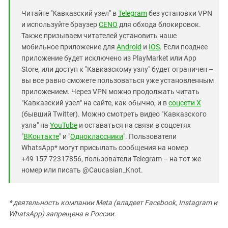
Читайте "Кавказский узел" в
Telegram
без установки VPN
и используйте браузер
CENO
для обхода блокировок.
Также призываем читателей установить наше
мобильное приложение для
Android
и
IOS
. Если позднее
приложение будет исключено из PlayMarket или App
Store, или доступ к "Кавказскому узлу" будет ограничен –
вы все равно сможете пользоваться уже установленным
приложением. Через VPN можно продолжать читать
"Кавказский узел" на сайте, как обычно, и в
соцсети X
(бывший Twitter). Можно смотреть видео "Кавказского
узла" на
YouTube
и оставаться на связи в соцсетях
"
ВКонтакте
" и "
Одноклассники
". Пользователи
WhatsApp* могут присылать сообщения на номер
+49 157 72317856, пользователи Telegram – на тот же
номер или писать @Caucasian_Knot.
* деятельность компании Meta (владеет Facebook, Instagram и
WhatsApp) запрещена в России.