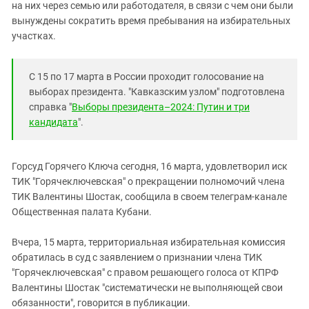
Южный Кавказ
на них через семью или работодателя, в связи с чем они были
вынуждены сократить время пребывания на избирательных
ЮФО
участках.
С 15 по 17 марта в России проходит голосование на
выборах президента. "Кавказским узлом" подготовлена
справка "
Выборы президента–2024: Путин и три
кандидата
".
Горсуд Горячего Ключа сегодня, 16 марта, удовлетворил иск
ТИК "Горячеключевская" о прекращении полномочий члена
ТИК Валентины Шостак, сообщила в своем телеграм-канале
Общественная палата Кубани.
Вчера, 15 марта, территориальная избирательная комиссия
обратилась в суд с заявлением о признании члена ТИК
"Горячеключевская" с правом решающего голоса от КПРФ
Валентины Шостак "систематически не выполняющей свои
обязанности", говорится в публикации.