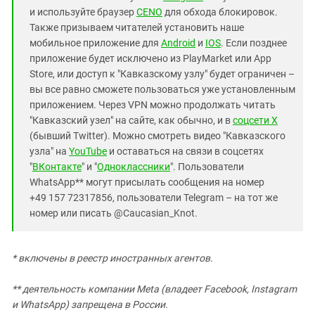
и используйте браузер
CENO
для обхода блокировок.
Также призываем читателей установить наше
мобильное приложение для
Android
и
IOS
. Если позднее
приложение будет исключено из PlayMarket или App
Store, или доступ к "Кавказскому узлу" будет ограничен –
вы все равно сможете пользоваться уже установленным
приложением. Через VPN можно продолжать читать
"Кавказский узел" на сайте, как обычно, и в
соцсети X
(бывший Twitter). Можно смотреть видео "Кавказского
узла" на
YouTube
и оставаться на связи в соцсетях
"
ВКонтакте
" и "
Одноклассники
". Пользователи
WhatsApp** могут присылать сообщения на номер
+49 157 72317856, пользователи Telegram – на тот же
номер или писать @Caucasian_Knot.
* включены в реестр иностранных агентов.
** деятельность компании Meta (владеет Facebook, Instagram
и WhatsApp) запрещена в России.