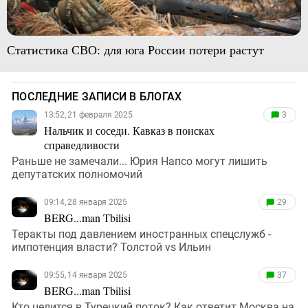
Статистика СВО: для юга России потери растут
ПОСЛЕДНИЕ ЗАПИСИ В БЛОГАХ
13:52, 21 февраля 2025
3
Нальчик и соседи. Кавказ в поисках
справедливости
Раньше не замечали... Юрия Напсо могут лишить
депутатских полномочий
09:14, 28 января 2025
29
BERG...man Tbilisi
Теракты под давлением иностранных спецслужб -
импотенция власти? Толстой vs Ильин
09:55, 14 января 2025
37
BERG...man Tbilisi
Кто целится в Турецкий поток? Как ответит Москва на