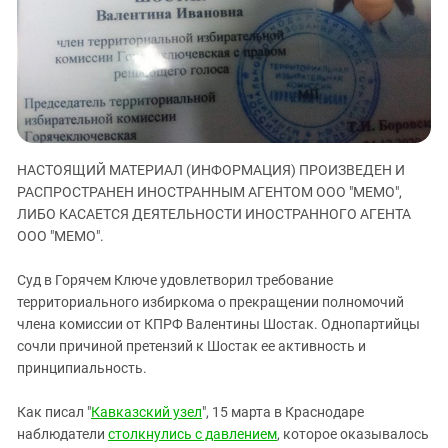
ЗАСТАВЛЯЕТ
Дагестан
КАВКАЗ ЗА ПАЛЕСТИНУ
Ингушетия
ИНАКОМЫСЛИЕ В ЧЕЧНЕ
Кабардино-Балкария
ПРЕСЛЕДОВАНИЕ АКТИВИСТОВ
МОБИЛИЗАЦИЯ И ПРОТЕСТЫ
Калмыкия
Карачаево-Черкесия
НАСТОЯЩИЙ МАТЕРИАЛ (ИНФОРМАЦИЯ) ПРОИЗВЕДЕН И
Краснодарский край
РАСПРОСТРАНЕН ИНОСТРАННЫМ АГЕНТОМ ООО "МЕМО",
Нагорный Карабах
ЛИБО КАСАЕТСЯ ДЕЯТЕЛЬНОСТИ ИНОСТРАННОГО АГЕНТА
Российская Федерация
ООО "МЕМО".
Ростовская область
Суд в Горячем Ключе удовлетворил требование
Северная Осетия - Алания
территориального избиркома о прекращении полномочий
члена комиссии от КПРФ Валентины Шостак. Однопартийцы
СКФО
сочли причиной претензий к Шостак ее активность и
Ставропольский край
принципиальность.
Чечня
Как писал "
Кавказский узел
", 15 марта в Краснодаре
Южная Осетия
наблюдатели
столкнулись с давлением
, которое оказывалось