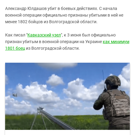
ЗАСТАВЛЯЕТ
Дагестан
Александр Юлдашов убит в боевых действиях. С начала
КАВКАЗ ЗА ПАЛЕСТИНУ
Ингушетия
военной операции официально признаны убитыми в ней не
ИНАКОМЫСЛИЕ В ЧЕЧНЕ
менее 1802 бойцов из Волгоградской области.
Кабардино-Балкария
ПРЕСЛЕДОВАНИЕ АКТИВИСТОВ
МОБИЛИЗАЦИЯ И ПРОТЕСТЫ
Калмыкия
Как писал "
Кавказский узел
", к 3 июня был официально
признан убитым в военной операции на Украине
как минимум
Карачаево-Черкесия
1801 боец
из Волгоградской области.
Краснодарский край
Нагорный Карабах
Российская Федерация
Ростовская область
Северная Осетия - Алания
СКФО
Ставропольский край
Чечня
Южная Осетия