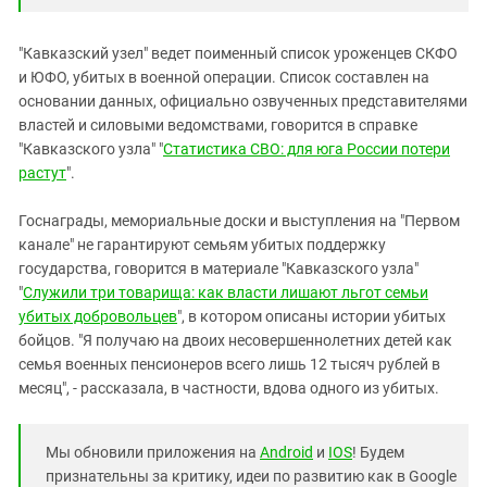
"Кавказский узел" ведет поименный список уроженцев СКФО
и ЮФО, убитых в военной операции. Список составлен на
основании данных, официально озвученных представителями
властей и силовыми ведомствами, говорится в справке
"Кавказского узла" "
Статистика СВО: для юга России потери
растут
".
Госнаграды, мемориальные доски и выступления на "Первом
канале" не гарантируют семьям убитых поддержку
государства, говорится в материале "Кавказского узла"
"
Служили три товарища: как власти лишают льгот семьи
убитых добровольцев
", в котором описаны истории убитых
бойцов. "Я получаю на двоих несовершеннолетних детей как
семья военных пенсионеров всего лишь 12 тысяч рублей в
месяц", - рассказала, в частности, вдова одного из убитых.
Мы обновили приложения на
Android
и
IOS
! Будем
признательны за критику, идеи по развитию как в Google