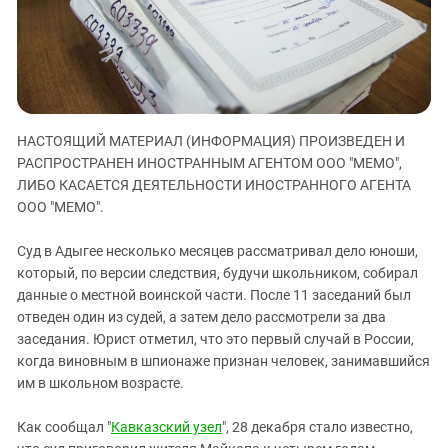
ЗАСТАВЛЯЕТ
Дагестан
КАВКАЗ ЗА ПАЛЕСТИНУ
Ингушетия
ИНАКОМЫСЛИЕ В ЧЕЧНЕ
Кабардино-Балкария
ПРЕСЛЕДОВАНИЕ АКТИВИСТОВ
МОБИЛИЗАЦИЯ И ПРОТЕСТЫ
Калмыкия
НАСТОЯЩИЙ МАТЕРИАЛ (ИНФОРМАЦИЯ) ПРОИЗВЕДЕН И
Карачаево-Черкесия
РАСПРОСТРАНЕН ИНОСТРАННЫМ АГЕНТОМ ООО "МЕМО",
Краснодарский край
ЛИБО КАСАЕТСЯ ДЕЯТЕЛЬНОСТИ ИНОСТРАННОГО АГЕНТА
Нагорный Карабах
ООО "МЕМО".
Российская Федерация
Суд в Адыгее несколько месяцев рассматривал дело юноши,
Ростовская область
который, по версии следствия, будучи школьником, собирал
данные о местной воинской части. После 11 заседаний был
Северная Осетия - Алания
отведен один из судей, а затем дело рассмотрели за два
СКФО
заседания. Юрист отметил, что это первый случай в России,
Ставропольский край
когда виновным в шпионаже признан человек, занимавшийся
им в школьном возрасте.
Чечня
Южная Осетия
Как сообщал "
Кавказский узел
", 28 декабря стало известно,