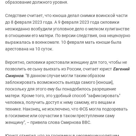
образование должного уровня.
Следствие считает, что юноша делал снимки воинской части
до 8 февраля 2023 года. А 9 февраля 2023 года силовики
неожиданно возбудили уголовное дело о мелком хулиганстве
в отношении его матери. По версии следствия, она нецензурно
выражалась в военкомате. 10 февраля мать юноши была
арестована на 10 суток.
Вероятно, силовики арестовали женщину для того, чтобы не
позволить ее сыну выехать из России, считает юрист
Евгений
Смирнов
. "В данном случае могли таким образом
заблокировать возможность выезда самого [юноши],
поскольку для этого ему бы понадобилось разрешение
матери. Кроме того, это удобный способ "зафиксировать"
человека, получить доступ к нему самому, его вещам и
технике. Наконец, не исключено, что ФСБ могла подозревать
в госизмене или соучастии в таком преступлении саму
женщину", – привела слова Смирнова BBC.
Юрист отметил, что за госизмену в несовершеннолетнем