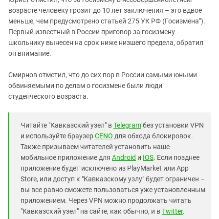
возрасте человеку грозит до 10 лет заключения – это вдвое
меньше, чем предусмотрено статьей 275 УК РФ (Госизмена").
Первый известный в России приговор за госизмену
школьнику вынесен на срок ниже низшего предела, обратил
он внимание.
Смирнов отметил, что до сих пор в России самыми юными
обвиняемыми по делам о госизмене были люди
студенческого возраста.
Читайте "Кавказский узел" в
Telegram
без установки VPN
и используйте браузер
CENO
для обхода блокировок.
Также призываем читателей установить наше
мобильное приложение для
Android
и
IOS
. Если позднее
приложение будет исключено из PlayMarket или App
Store, или доступ к "Кавказскому узлу" будет ограничен –
вы все равно сможете пользоваться уже установленным
приложением. Через VPN можно продолжать читать
"Кавказский узел" на сайте, как обычно, и в
Twitter
.