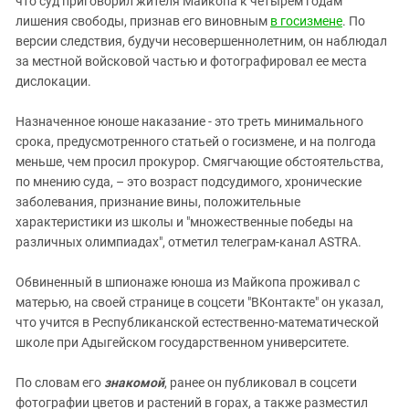
что суд приговорил жителя Майкопа к четырем годам
Южный Кавказ
лишения свободы, признав его виновным
в госизмене
. По
ЮФО
версии следствия, будучи несовершеннолетним, он наблюдал
за местной войсковой частью и фотографировал ее места
дислокации.
Назначенное юноше наказание - это треть минимального
срока, предусмотренного статьей о госизмене, и на полгода
меньше, чем просил прокурор. Смягчающие обстоятельства,
по мнению суда, – это возраст подсудимого, хронические
заболевания, признание вины, положительные
характеристики из школы и "множественные победы на
различных олимпиадах", отметил телеграм-канал ASTRA.
Обвиненный в шпионаже юноша из Майкопа проживал с
матерью, на своей странице в соцсети "ВКонтакте" он указал,
что учится в Республиканской естественно-математической
школе при Адыгейском государственном университете.
По словам его
знакомой
, ранее он публиковал в соцсети
фотографии цветов и растений в горах, а также разместил