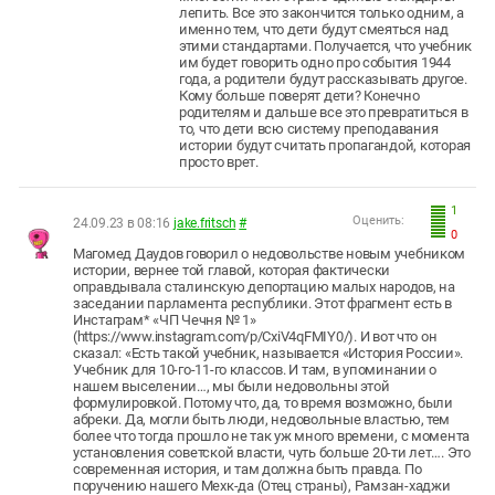
лепить. Все это закончится только одним, а
именно тем, что дети будут смеяться над
этими стандартами. Получается, что учебник
им будет говорить одно про события 1944
года, а родители будут рассказывать другое.
Кому больше поверят дети? Конечно
родителям и дальше все это превратиться в
то, что дети всю систему преподавания
истории будут считать пропагандой, которая
просто врет.
1
Оценить:
24.09.23 в 08:16
jake.fritsch
#
0
Магомед Даудов говорил о недовольстве новым учебником
истории, вернее той главой, которая фактически
оправдывала сталинскую депортацию малых народов, на
заседании парламента республики. Этот фрагмент есть в
Инстаграм* «ЧП Чечня № 1»
(https://www.instagram.com/p/CxiV4qFMIY0/). И вот что он
сказал: «Есть такой учебник, называется «История России».
Учебник для 10-го-11-го классов. И там, в упоминании о
нашем выселении…, мы были недовольны этой
формулировкой. Потому что, да, то время возможно, были
абреки. Да, могли быть люди, недовольные властью, тем
более что тогда прошло не так уж много времени, с момента
установления советской власти, чуть больше 20-ти лет…. Это
современная история, и там должна быть правда. По
поручению нашего Мехк-да (Отец страны), Рамзан-хаджи