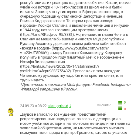
республики за их реакцию на данное событие. Кстати, новые
учебники истории 10-11-го классов из школ Чечни были
изъяты. Знаете, что тут интересно. В феврале этого года, в
очередную годовщину сталинской депортации чеченцев
Рамзан Кадыров в своем Телеграм проклял «вождя
народов» Иосифа Сталина, а выселение чеченцев и ингушей
в 1944 году, назвал «вопиющим преступлением»
(https://t.me/RKadyrov_95/3381). Но, ненависть главы Чечни к
Сталину не мешала бывшему министру МВД республики
Руслану Алханову держать в своем рабочем кабинете бюст
«вождя народов» (https://www.youtube.com/watch?
v=c23vJT8D6bY), а мэру Грозного Хасмагомеду Кадырову
получить в прошлом году памятный меч с изображением
Иосифа Виссарионовича
(https://lenta.ru/news/2022/06/14/stalinmech/?
ysclid=lmx04fopu9823755432). Тут все как в том анекдоте.
Чеченскому руководству надо бы или крестик снять, или
трусы надеть.
*Деятельность компании Meta (владеет Facebook, Instagram и
WhatsApp) запрещена в России.
0
Оценить:
24.09.23 в 08:22
allan.gerhold
#
0
Даудов написал о возмущении представителей
репрессированных народов из-за главы о депортации в
новом учебнике истории, но что-то мы не видели ни гневных
заявлений общественников, ни многотысячного митинга
возмущенного народа в центре Грозного, как это случалось