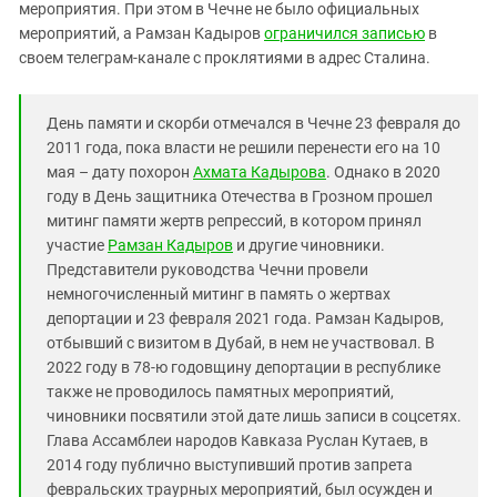
Южный Кавказ
мероприятия. При этом в Чечне не было официальных
мероприятий, а Рамзан Кадыров
ограничился записью
в
ЮФО
своем телеграм-канале с проклятиями в адрес Сталина.
День памяти и скорби отмечался в Чечне 23 февраля до
2011 года, пока власти не решили перенести его на 10
мая – дату похорон
Ахмата Кадырова
. Однако в 2020
году в День защитника Отечества в Грозном прошел
митинг памяти жертв репрессий, в котором принял
участие
Рамзан Кадыров
и другие чиновники.
Представители руководства Чечни провели
немногочисленный митинг в память о жертвах
депортации и 23 февраля 2021 года. Рамзан Кадыров,
отбывший с визитом в Дубай, в нем не участвовал. В
2022 году в 78-ю годовщину депортации в республике
также не проводилось памятных мероприятий,
чиновники посвятили этой дате лишь записи в соцсетях.
Глава Ассамблеи народов Кавказа Руслан Кутаев, в
2014 году публично выступивший против запрета
февральских траурных мероприятий, был осужден и