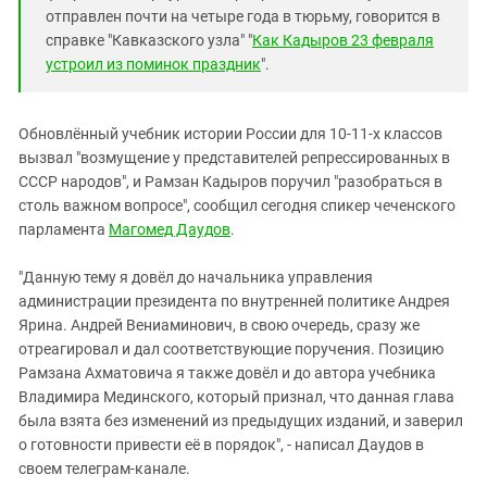
отправлен почти на четыре года в тюрьму, говорится в
справке "Кавказского узла" "
Как Кадыров 23 февраля
устроил из поминок праздник
".
Обновлëнный учебник истории России для 10-11-х классов
вызвал "возмущение у представителей репрессированных в
СССР народов", и Рамзан Кадыров поручил "разобраться в
столь важном вопросе", сообщил сегодня спикер чеченского
парламента
Магомед Даудов
.
"Данную тему я довëл до начальника управления
администрации президента по внутренней политике Андрея
Ярина. Андрей Вениаминович, в свою очередь, сразу же
отреагировал и дал соответствующие поручения. Позицию
Рамзана Ахматовича я также довëл и до автора учебника
Владимира Мединского, который признал, что данная глава
была взята без изменений из предыдущих изданий, и заверил
о готовности привести еë в порядок", - написал Даудов в
своем телеграм-канале.