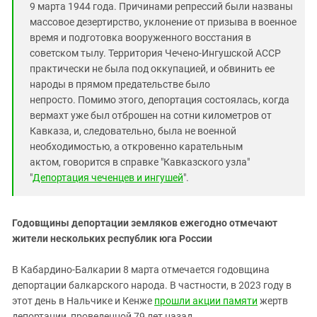
9 марта 1944 года. Причинами репрессий были названы
массовое дезертирство, уклонение от призыва в военное
время и подготовка вооруженного восстания в
советском тылу. Территория Чечено-Ингушской АССР
практически не была под оккупацией, и обвинить ее
народы в прямом предательстве было
непросто. Помимо этого, депортация состоялась, когда
вермахт уже был отброшен на сотни километров от
Кавказа, и, следовательно, была не военной
необходимостью, а откровенно карательным
актом, говорится в справке "Кавказского узла"
"
Депортация чеченцев и ингушей
".
Годовщины депортации земляков ежегодно отмечают
жители нескольких республик юга России
В Кабардино-Балкарии 8 марта отмечается годовщина
депортации балкарского народа. В частности, в 2023 году в
этот день в Нальчике и Кенже
прошли акции памяти
жертв
депортации, проведенной 79 лет назад.