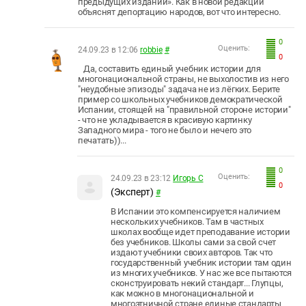
предыдущих изданий». Как в новой редакции
объяснят депортацию народов, вот что интересно.
0
Оценить:
24.09.23 в 12:06
robbie
#
0
Да, составить единый учебник истории для
многонациональной страны, не выхолостив из него
"неудобные эпизоды" задача не из лёгких. Берите
пример со школьных учебников демократической
Испании, стоящей на "правильной стороне истории"
- что не укладывается в красивую картинку
Западного мира - того не было и нечего это
печатать))...
0
Оценить:
24.09.23 в 23:12
Игорь С
0
(Эксперт)
#
В Испании это компенсируется наличием
нескольких учебников. Там в частных
школах вообще идет преподавание истории
без учебников. Школы сами за свой счет
издают учебники своих авторов. Так что
государственный учебник истории там один
из многих учебников. У нас же все пытаются
сконструировать некий стандарт... Глупцы,
как можно в многонациональной и
многоэтничной стране единые стандарты