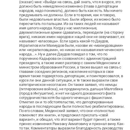
(сказал) мне: «Выйди на связь, дай знать, что я в курсе, это
должно быть немедленно изменено (глава о депортации
народов, надо понимать), должно быть как есть. Мы ничего
придумывать не должны. Если в то время, как я говорю,
были недовольные властью. Были абреки, их можно было
пересчитать по пальцам. Из-за таких людей не называют
имя целого народа. Когда у нас миллионные,
двухмиллионные армии сдавались, переходили (на сторону
врага), никаких имен народов и наций они не озвучивают, их
называют «власовцы». Если здесь какой-то Даудов,
Исрапилов или Махмудов были, назови их «махмудовцами»
или «исрапиловцами», но никак не называя имя чеченского
народа….». Ну и далее Даудов поведал о том, что по
поручению Кадырова он созвонился с администрацией
президента, а также имел разговор с самим Мединским и
министром образования России, а также вышел на связь с
главами соседних регионов, население которых в свое
время также подверглось депортации, и поинтересовался, в
курсе ли они данной ситуации, и те также выразили свое
категорическое несогласие. Он также заявил, что немцы
(гитлеровские войска), не продвинулись дальше Малгобека
(город в Ингушетии), и нет ни одного доказанного факта
сотрудничества хотя бы одного чеченца с фашистами.
Отметил он и то обстоятельство, что депортированные
народы в последующем были полностью реабилитированы.
По его словам, Мединский заявил, что они «полностью
поменяют эти книги», и предложил прислать «свой
вариант», и обещал, что этот вариант будет принят, а также
принес извинения Рамзану Ахматовичу и признал вину. Как-
то так. Комментаторы выразили благодарность руководству