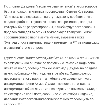
По словам Даудова, "столь же решительной" в этом вопросе
была и позиция министра просвещения Сергея Кравцова.
"Для всех, кто переживал на эту тему, хочу сообщить, что
создана рабочая группа из числа глав регионов, народы
которых были репрессированы, и с ней будут согласованы
предложения для внесения в указанную главу учебника", -
сообщил спикер парламента Чечни, выразив также
"благодарность администрации президента РФ за поддержку
в решении" этого вопроса.
(
Дополнение "Кавказского узла" от 16.11 мск 25.09.2023
: Весь
тираж учебника в Чечне по поручению Рамзана Кадырова
изъят из школ, сообщил также Магомед Даудов, но позднее
из его публикации был удален этот абзац. Однако репост
первоначального варианта публикации сделал министр
информации Чечни Ахмед Дудаев, но после того, как на
информацию об изъятии тиража обратили внимание СМИ, он
также удалил свой пост, сообщило 23 сентября (издание,
название которого "Кавказский узел" может сообщить по
запросу)**.)