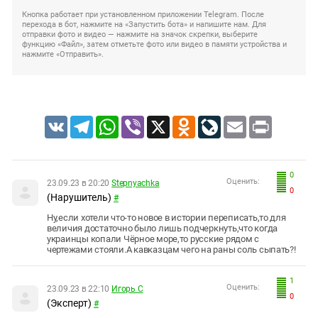
Кнопка работает при установленном приложении Telegram. После
перехода в бот, нажмите на «Запустить бота» и напишите нам. Для
отправки фото и видео — нажмите на значок скрепки, выберите
функцию «Файл», затем отметьте фото или видео в памяти устройства и
нажмите «Отправить».
VK
Telegram
WhatsApp
Viber
X
Odnoklassniki
LiveJournal
Email
Print
0
Оценить:
23.09.23 в 20:20
Stepnyachka
0
(Нарушитель)
#
Ну,если хотели что-то новое в истории переписать,то для
величия достаточно было лишь подчеркнуть,что когда
украинцы копали Чёрное море,то русские рядом с
чертежами стояли.А кавказцам чего на раны соль сыпать?!
1
Оценить:
23.09.23 в 22:10
Игорь С
0
(Эксперт)
#