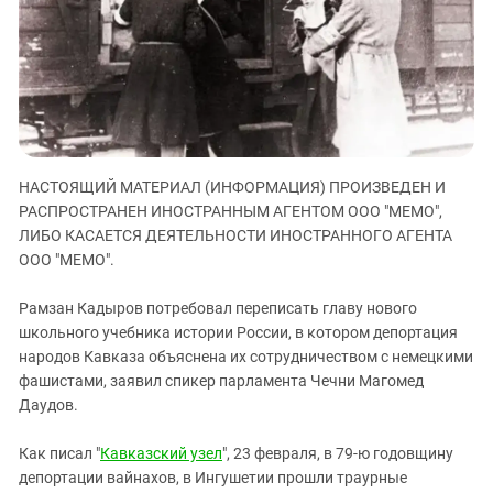
ЗАСТАВЛЯЕТ
Дагестан
КАВКАЗ ЗА ПАЛЕСТИНУ
Ингушетия
ИНАКОМЫСЛИЕ В ЧЕЧНЕ
Кабардино-Балкария
ПРЕСЛЕДОВАНИЕ АКТИВИСТОВ
МОБИЛИЗАЦИЯ И ПРОТЕСТЫ
Калмыкия
Карачаево-Черкесия
НАСТОЯЩИЙ МАТЕРИАЛ (ИНФОРМАЦИЯ) ПРОИЗВЕДЕН И
Краснодарский край
РАСПРОСТРАНЕН ИНОСТРАННЫМ АГЕНТОМ ООО "МЕМО",
Нагорный Карабах
ЛИБО КАСАЕТСЯ ДЕЯТЕЛЬНОСТИ ИНОСТРАННОГО АГЕНТА
Российская Федерация
ООО "МЕМО".
Ростовская область
Рамзан Кадыров потребовал переписать главу нового
Северная Осетия - Алания
школьного учебника истории России, в котором депортация
народов Кавказа объяснена их сотрудничеством с немецкими
СКФО
фашистами, заявил спикер парламента Чечни Магомед
Ставропольский край
Даудов.
Чечня
Как писал "
Кавказский узел
", 23 февраля, в 79-ю годовщину
Южная Осетия
депортации вайнахов, в Ингушетии прошли траурные