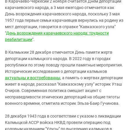
В Карачаево-Черкесии 2 ноября считается Днем депортации
карачаевского народа, а 3 мая ежегодно отмечается как
День возрождения карачаевского народа, поскольку 3 мая
1957 года первые семьи карачаевцев вернулись на родину из
мест депортации, говорится в справке "Кавказского узла"
"
День возрождения карачаевского народа: трудности
реабилитации
".
В Калмыкии 28 декабря отмечается День памяти жертв
депортации калмыцкого народа. В 2022 году в городах
республики по этому поводу прошли памятные мероприятия.
Исторические исследования о депортации калмыков
актуальны и востребованны
, а память о жертвах депортации
живет в народе, рассказал "Кавказскому узлу" историк Уташ
Очиров. Современная политика смещает акцент с
несправедливости этнических депортаций на общие тяготы
военного времени, отметила историк Эльза-Баир Гучинова.
28 декабря 1943 года в соответствии с указом о ликвидации
Калмыцкой АССР войска НКВД провели операцию под
кодовым названием "Улусы" по выселению калмыков в