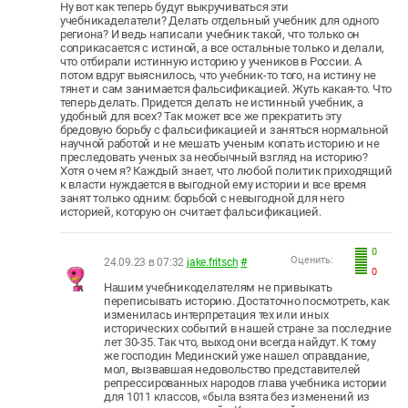
Ну вот как теперь будут выкручиваться эти
учебникаделатели? Делать отдельный учебник для одного
региона? И ведь написали учебник такой, что только он
соприкасается с истиной, а все остальные только и делали,
что отбирали истинную историю у учеников в России. А
потом вдруг выяснилось, что учебник-то того, на истину не
тянет и сам занимается фальсификацией. Жуть какая-то. Что
теперь делать. Придется делать не истинный учебник, а
удобный для всех? Так может все же прекратить эту
бредовую борьбу с фальсификацией и заняться нормальной
научной работой и не мешать ученым копать историю и не
преследовать ученых за необычный взгляд на историю?
Хотя о чем я? Каждый знает, что любой политик приходящий
к власти нуждается в выгодной ему истории и все время
занят только одним: борьбой с невыгодной для него
историей, которую он считает фальсификацией.
0
Оценить:
24.09.23 в 07:32
jake.fritsch
#
0
Нашим учебникоделателям не привыкать
переписывать историю. Достаточно посмотреть, как
изменилась интерпретация тех или иных
исторических событий в нашей стране за последние
лет 30-35. Так что, выход они всегда найдут. К тому
же господин Мединский уже нашел оправдание,
мол, вызвавшая недовольство представителей
репрессированных народов глава учебника истории
для 1011 классов, «была взята без изменений из