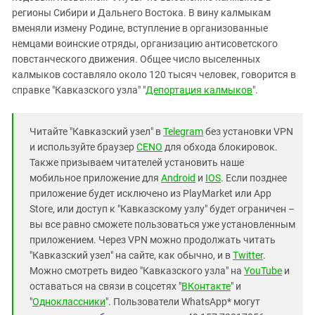
регионы Сибири и Дальнего Востока. В вину калмыкам
вменяли измену Родине, вступление в организованные
немцами воинские отряды, организацию антисоветского
повстанческого движения. Общее число выселенных
калмыков составляло около 120 тысяч человек, говорится в
справке "Кавказского узла" "
Депортация калмыков
".
Читайте "Кавказский узел" в
Telegram
без установки VPN
и используйте браузер
CENO
для обхода блокировок.
Также призываем читателей установить наше
мобильное приложение для
Android
и
IOS
. Если позднее
приложение будет исключено из PlayMarket или App
Store, или доступ к "Кавказскому узлу" будет ограничен –
вы все равно сможете пользоваться уже установленным
приложением. Через VPN можно продолжать читать
"Кавказский узел" на сайте, как обычно, и в
Twitter
.
Можно смотреть видео "Кавказского узла" на
YouTube
и
оставаться на связи в соцсетях "
ВКонтакте
" и
"
Одноклассники
". Пользователи WhatsApp* могут