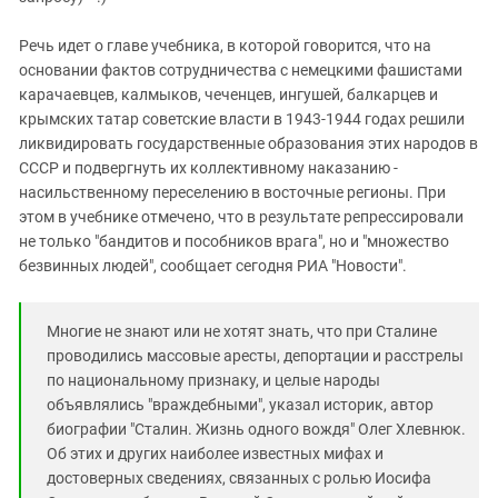
Речь идет о главе учебника, в которой говорится, что на
основании фактов сотрудничества с немецкими фашистами
карачаевцев, калмыков, чеченцев, ингушей, балкарцев и
крымских татар советские власти в 1943-1944 годах решили
ликвидировать государственные образования этих народов в
СССР и подвергнуть их коллективному наказанию -
насильственному переселению в восточные регионы. При
этом в учебнике отмечено, что в результате репрессировали
не только "бандитов и пособников врага", но и "множество
безвинных людей", сообщает сегодня РИА "Новости".
Многие не знают или не хотят знать, что при Сталине
проводились массовые аресты, депортации и расстрелы
по национальному признаку, и целые народы
объявлялись "враждебными", указал историк, автор
биографии "Сталин. Жизнь одного вождя" Олег Хлевнюк.
Об этих и других наиболее известных мифах и
достоверных сведениях, связанных с ролью Иосифа