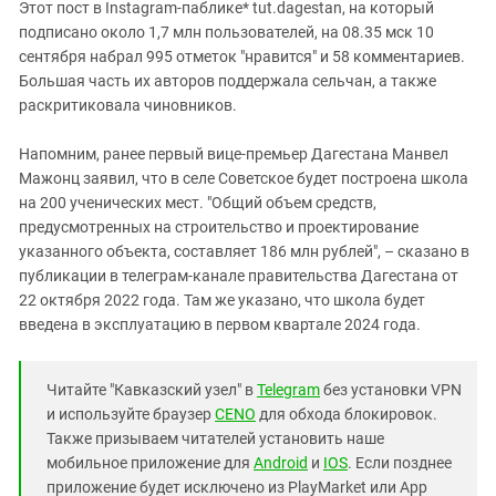
Этот пост в Instagram-паблике* tut.dagestan, на который
подписано около 1,7 млн пользователей, на 08.35 мск 10
сентября набрал 995 отметок "нравится" и 58 комментариев.
Большая часть их авторов поддержала сельчан, а также
раскритиковала чиновников.
Напомним, ранее первый вице-премьер Дагестана Манвел
Мажонц заявил, что в селе Советское будет построена школа
на 200 ученических мест. "Общий объем средств,
предусмотренных на строительство и проектирование
указанного объекта, составляет 186 млн рублей", – сказано в
публикации в телеграм-канале правительства Дагестана от
22 октября 2022 года. Там же указано, что школа будет
введена в эксплуатацию в первом квартале 2024 года.
Читайте "Кавказский узел" в
Telegram
без установки VPN
и используйте браузер
CENO
для обхода блокировок.
Также призываем читателей установить наше
мобильное приложение для
Android
и
IOS
. Если позднее
приложение будет исключено из PlayMarket или App