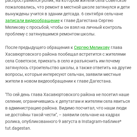
распространился ролик, на котором жители села Советское
Южный Кавказ
пожаловались, что ремонт в местной школе затянулся и дети
ЮФО
вынуждены учится в здании детсада. 6 сентября сельчане
записали видеообращение
к главе Дагестана Сергею
Меликову с просьбой, чтобы он взял на личный контроль
проблему с затянувшимся ремонтом школы.
После предыдущего обращения к
Сергею Меликову
глава
Хасавюртовского района пообещал встретится с жителями
села Советское, приехать в село и разъяснить им почему
затянулось строительство школы, а также ответить на другие
вопросы, которые интересуют сельчан, заявили местные
жители в новом видеообращении к главе Дагестана.
"По сей день глава Хасавюртовского района не посетил наше
селение, ограничившись к депутатам и жителям села явиться
в администрацию района. Видимо посчитал, что наши люди
не достойны такой чести", – заявили сельчане на кадрах
ролика, опубликованного 9 августа в Instagram-паблике*
tut.dagestan.