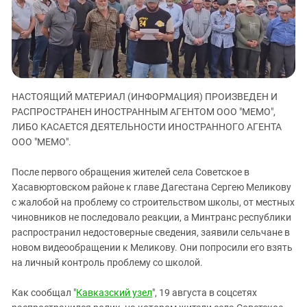
ЗАСТАВЛЯЕТ
Дагестан
КАВКАЗ ЗА ПАЛЕСТИНУ
Ингушетия
ИНАКОМЫСЛИЕ В ЧЕЧНЕ
Кабардино-Балкария
ПРЕСЛЕДОВАНИЕ АКТИВИСТОВ
МОБИЛИЗАЦИЯ И ПРОТЕСТЫ
Калмыкия
НАСТОЯЩИЙ МАТЕРИАЛ (ИНФОРМАЦИЯ) ПРОИЗВЕДЕН И
Карачаево-Черкесия
РАСПРОСТРАНЕН ИНОСТРАННЫМ АГЕНТОМ ООО "МЕМО",
Краснодарский край
ЛИБО КАСАЕТСЯ ДЕЯТЕЛЬНОСТИ ИНОСТРАННОГО АГЕНТА
Нагорный Карабах
ООО "МЕМО".
Российская Федерация
После первого обращения жителей села Советское в
Ростовская область
Хасавюртовском районе к главе Дагестана Сергею Меликову
с жалобой на проблему со строительством школы, от местных
Северная Осетия - Алания
чиновников не последовало реакции, а Минтранс республики
СКФО
распространил недостоверные сведения, заявили сельчане в
Ставропольский край
новом видеообращении к Меликову. Они попросили его взять
на личный контроль проблему со школой.
Чечня
Южная Осетия
Как сообщал "
Кавказский узел
", 19 августа в соцсетях