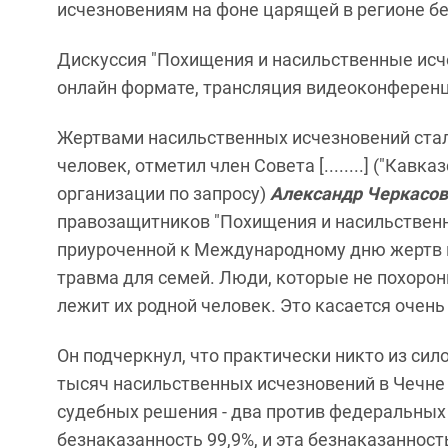
исчезновениям на фоне царящей в регионе б
Дискуссия "Похищения и насильственные исч
онлайн формате, трансляция видеоконференци
Жертвами насильственных исчезновений стали
человек, отметил член Совета [........] ("Кав
организации по запросу)
Александр Черкасо
правозащитников "Похищения и насильственн
приуроченной к Международному дню жертв 
травма для семей. Люди, которые не похорони
лежит их родной человек. Это касается очень 
Он подчеркнул, что практически никто из сило
тысяч насильственных исчезновений в Чечне 
судебных решения - два против федеральных 
безнаказанность 99,9%, и эта безнаказаннос