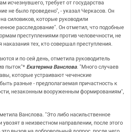
м исчезнувшего, требует от государства
ие не было проведено", - указал Черкасов. Он
ена силовиков, которые руководили
енное расследование". Он отметил, что подобные
ормам преступлениями против человечности, не
 наказания тех, кто совершал преступления.
ются и по сей день, отметила руководитель
ив пыток"*
Екатерина Ванслова
. "Много случаев
равы, которые устраивают чеченские
быть разные - предполагаемая причастность к
ности, незаконным вооруженным формированиям",
тметила Ванслова. "Это либо насильственное
 увозят в неизвестном направлении, после этого
 это вызов на добровольный допрос, после чего