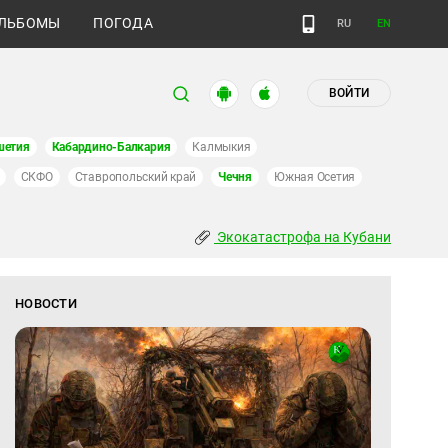
ЛЬБОМЫ
ПОГОДА
RU
EN
ВОЙТИ
шетия
Кабардино-Балкария
Калмыкия
СКФО
Ставропольский край
Чечня
Южная Осетия
Экокатастрофа на Кубани
НОВОСТИ