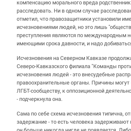
компенсацию морального вреда родственника
расследовать. Ни в одном случае расследован
отметил, что правозащитники установили им
исчезновениями людей, но это лишь "обществ
преступления являются по международным н
имеющими срока давности, и надо добиваться
Исчезновения на Северном Кавказе продолжа
Северо-Кавказского филиала "Команды прот
исчезновения людей - это внесудебные расп
правоохранительные органы. Причины могут 
ЛГБТ-сообществу, к оппозиционной деятель
- подчеркнула она.
Сама по себе схема исчезновения типична, о
задержание - то есть человека задерживают и
он больше никогда нигде не появляется. Либо