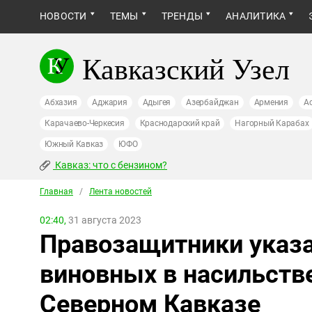
НОВОСТИ
ТЕМЫ
ТРЕНДЫ
АНАЛИТИКА
Кавказский Узел
Абхазия
Аджария
Адыгея
Азербайджан
Армения
А
Карачаево-Черкесия
Краснодарский край
Нагорный Карабах
Южный Кавказ
ЮФО
Кавказ: что с бензином?
Главная
/
Лента новостей
02:40,
31 августа 2023
Правозащитники указа
виновных в насильств
Северном Кавказе