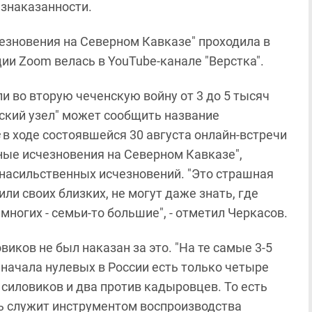
езнаказанности.
езновения на Северном Кавказе" проходила в
и Zoom велась в YouTube-канале "Верстка".
 во вторую чеченскую войну от 3 до 5 тысяч
казский узел" может сообщить название
в
в ходе состоявшейся 30 августа онлайн-встречи
ые исчезновения на Северном Кавказе",
насильственных исчезновений. "Это страшная
ли своих близких, не могут даже знать, где
многих - семьи-то большие", - отметил Черкасов.
виков не был наказан за это. "На те самые 3-5
начала нулевых в России есть только четыре
силовиков и два против кадыровцев. То есть
ть служит инструментом воспроизводства