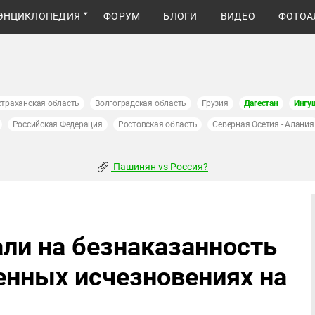
ЭНЦИКЛОПЕДИЯ
ФОРУМ
БЛОГИ
ВИДЕО
ФОТОА
страханская область
Волгоградская область
Грузия
Дагестан
Ингу
Российская Федерация
Ростовская область
Северная Осетия - Алания
Пашинян vs Россия?
ли на безнаказанность
енных исчезновениях на