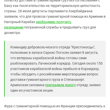
попытку доставить гуманитарный груз без согласования с
Южный Кавказ
Баку как посягательство на территориальную целостность
ЮФО
страны. 28 июля депутаты парламента Азербайджана
заявили, что для провоза гуманитарной помощи из Армении в
Нагорный Карабах
необходимо получить
разрешение
пограничной службы и предъявить груз для
досмотра.
Командир добровольческого отряда "Крестоносцы",
полковник в запасе Саркис Погосян заявил 8 августа,
что ветераны карабахской войны готовы сами
разблокировать Лачинский коридор. Сегодня около 150
участников карабахской войны прибыло в Корнидзор,
чтобы обсудить с российскими миротворцами вопрос
доставки гуманитарного груза в Степанакерт.
Армянские силовики
преградили дорогу
отряду, заявил
один из участников акции.
Фура с гуманитарной помощью из Франции присоединилась к