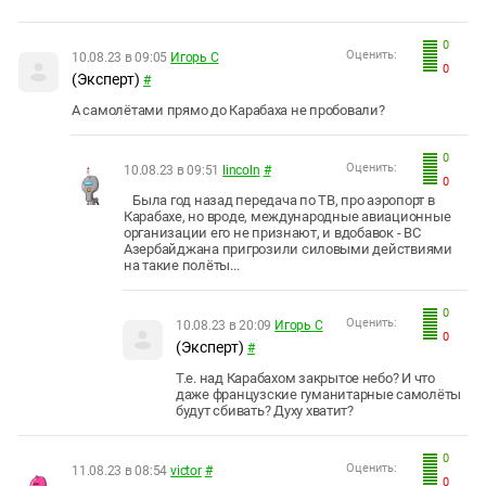
0
Оценить:
10.08.23 в 09:05
Игорь С
0
(Эксперт)
#
А самолётами прямо до Карабаха не пробовали?
0
Оценить:
10.08.23 в 09:51
lincoln
#
0
Была год назад передача по ТВ, про аэропорт в
Карабахе, но вроде, международные авиационные
организации его не признают, и вдобавок - ВС
Азербайджана пригрозили силовыми действиями
на такие полёты...
0
Оценить:
10.08.23 в 20:09
Игорь С
0
(Эксперт)
#
Т.е. над Карабахом закрытое небо? И что
даже французские гуманитарные самолёты
будут сбивать? Духу хватит?
0
Оценить:
11.08.23 в 08:54
victor
#
0