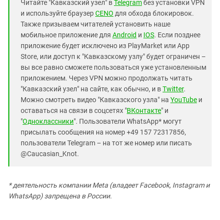
Читайте "Кавказский узел" в
Telegram
без установки VPN
и используйте браузер
CENO
для обхода блокировок.
Также призываем читателей установить наше
мобильное приложение для
Android
и
IOS
. Если позднее
приложение будет исключено из PlayMarket или App
Store, или доступ к "Кавказскому узлу" будет ограничен –
вы все равно сможете пользоваться уже установленным
приложением. Через VPN можно продолжать читать
"Кавказский узел" на сайте, как обычно, и в
Twitter
.
Можно смотреть видео "Кавказского узла" на
YouTube
и
оставаться на связи в соцсетях "
ВКонтакте
" и
"
Одноклассники
". Пользователи WhatsApp* могут
присылать сообщения на номер +49 157 72317856,
пользователи Telegram – на тот же номер или писать
@Caucasian_Knot.
* деятельность компании Meta (владеет Facebook, Instagram и
WhatsApp) запрещена в России.