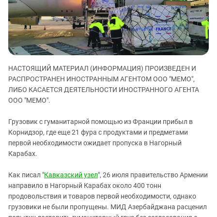
ЗАСТАВЛЯЕТ
Дагестан
КАВКАЗ ЗА ПАЛЕСТИНУ
Ингушетия
ИНАКОМЫСЛИЕ В ЧЕЧНЕ
Кабардино-Балкария
ПРЕСЛЕДОВАНИЕ АКТИВИСТОВ
МОБИЛИЗАЦИЯ И ПРОТЕСТЫ
Калмыкия
НАСТОЯЩИЙ МАТЕРИАЛ (ИНФОРМАЦИЯ) ПРОИЗВЕДЕН И
Карачаево-Черкесия
РАСПРОСТРАНЕН ИНОСТРАННЫМ АГЕНТОМ ООО "МЕМО",
Краснодарский край
ЛИБО КАСАЕТСЯ ДЕЯТЕЛЬНОСТИ ИНОСТРАННОГО АГЕНТА
Нагорный Карабах
ООО "МЕМО".
Российская Федерация
Грузовик с гуманитарной помощью из Франции прибыл в
Ростовская область
Корнидзор, где еще 21 фура с продуктами и предметами
первой необходимости ожидает пропуска в Нагорный
Северная Осетия - Алания
Карабах.
СКФО
Ставропольский край
Как писал "
Кавказский узел
", 26 июля правительство Армении
направило в Нагорный Карабах около 400 тонн
Чечня
продовольствия и товаров первой необходимости, однако
Южная Осетия
грузовики не были пропущены. МИД Азербайджана расценил