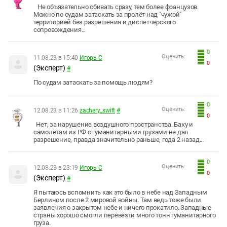
Не объязательно сбивать сразу, тем более французов.
Можно по судам затаскать за пролёт над "чужой"
территорией без разрешения и диспетчерского
сопровождения...
0
Оценить:
11.08.23 в 15:40
Игорь С
0
(Эксперт)
#
По судам затаскать за помощь людям?
0
Оценить:
12.08.23 в 11:26
zachery_swift
#
0
Нет, за нарушение воздушного пространства. Баку и
самолётам из РФ с гуманитарными грузами не дал
разрешение, правда значительно раньше, года 2 назад...
0
Оценить:
12.08.23 в 23:19
Игорь С
0
(Эксперт)
#
Я пытаюсь вспомнить как это было в небе над Западным
Берлином после 2 мировой войны. Там ведь тоже были
заявления о закрытом небе и ничего прокатило. Западные
страны хорошо смогли перевезти много тонн гуманитарного
груза.