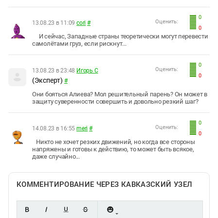
0
Оценить:
13.08.23 в 11:09
cori
#
0
И сейчас, Западные страны теоретически могут перевести
самолётами груз, если рискнут...
0
Оценить:
13.08.23 в 23:48
Игорь С
0
(Эксперт)
#
Они бояться Алиева? Мол решительный парень? Он может в
защиту суверенности совершить и довольно резкий шаг?
0
Оценить:
14.08.23 в 16:55
meri
#
0
Никто не хочет резких движений, но когда все стороны
напряжены и готовы к действию, то может быть всякое,
даже случайно...
КОММЕНТИРОВАНИЕ ЧЕРЕЗ КАВКАЗСКИЙ УЗЕЛ