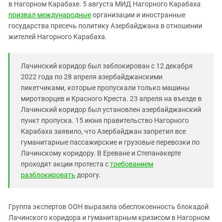
Южный Кавказ
в Нагорном Карабахе. 5 августа МИД Нагорного Карабаха
призвал международные
организации и иностранные
ЮФО
государства пресечь политику Азербайджана в отношении
жителей Нагорного Карабаха.
Лачинский коридор был заблокирован с 12 декабря
2022 года по 28 апреля азербайджанскими
пикетчиками, которые пропускали только машины
миротворцев и Красного Креста. 23 апреля на въезде в
Лачинский коридор был установлен азербайджанский
пункт пропуска. 15 июня правительство Нагорного
Карабаха заявило, что Азербайджан запретил все
гуманитарные пассажирские и грузовые перевозки по
Лачинскому коридору. В Ереване и Степанакерте
проходят акции протеста с
требованием
разблокировать
дорогу.
Группа экспертов ООН выразила обеспокоенность блокадой
Лачинского коридора и гуманитарным кризисом в Нагорном