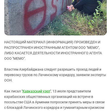
ЗАСТАВЛЯЕТ
Дагестан
КАВКАЗ ЗА ПАЛЕСТИНУ
Ингушетия
ИНАКОМЫСЛИЕ В ЧЕЧНЕ
Кабардино-Балкария
ПРЕСЛЕДОВАНИЕ АКТИВИСТОВ
МОБИЛИЗАЦИЯ И ПРОТЕСТЫ
Калмыкия
Карачаево-Черкесия
НАСТОЯЩИЙ МАТЕРИАЛ (ИНФОРМАЦИЯ) ПРОИЗВЕДЕН И
Краснодарский край
РАСПРОСТРАНЕН ИНОСТРАННЫМ АГЕНТОМ ООО "МЕМО",
Нагорный Карабах
ЛИБО КАСАЕТСЯ ДЕЯТЕЛЬНОСТИ ИНОСТРАННОГО АГЕНТА
Российская Федерация
ООО "МЕМО".
Ростовская область
Властям Азербайджана следует разрешить проезд людей и
Северная Осетия - Алания
перевозку грузов по Лачинскому коридору, заявили эксперты
ООН.
СКФО
Ставропольский край
Как писал "
Кавказский узел
", 13 июля представители
Чечня
карабахских общественных организаций на встрече в
посольстве США в Армении попросили принять меры в связи
Южная Осетия
с блокадой Лачинского коридора и гуманитарным кризисом