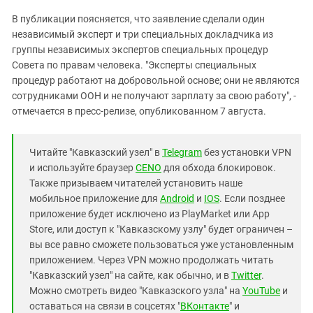
В публикации поясняется, что заявление сделали один
независимый эксперт и три специальных докладчика из
группы независимых экспертов специальных процедур
Совета по правам человека. "Эксперты специальных
процедур работают на добровольной основе; они не являются
сотрудниками ООН и не получают зарплату за свою работу", -
отмечается в пресс-релизе, опубликованном 7 августа.
Читайте "Кавказский узел" в
Telegram
без установки VPN
и используйте браузер
CENO
для обхода блокировок.
Также призываем читателей установить наше
мобильное приложение для
Android
и
IOS
. Если позднее
приложение будет исключено из PlayMarket или App
Store, или доступ к "Кавказскому узлу" будет ограничен –
вы все равно сможете пользоваться уже установленным
приложением. Через VPN можно продолжать читать
"Кавказский узел" на сайте, как обычно, и в
Twitter
.
Можно смотреть видео "Кавказского узла" на
YouTube
и
оставаться на связи в соцсетях "
ВКонтакте
" и