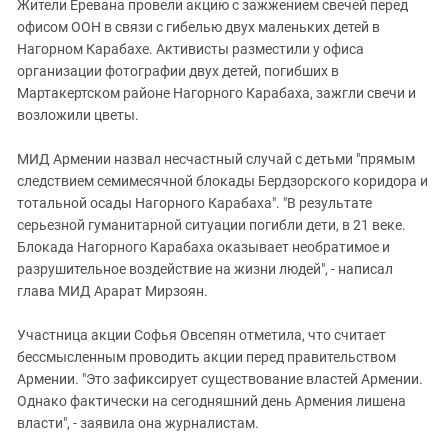
Южный Кавказ
Жители Еревана провели акцию с зажжением свечей перед
офисом ООН в связи с гибелью двух маленьких детей в
ЮФО
Нагорном Карабахе. Активисты разместили у офиса
организации фотографии двух детей, погибших в
Мартакертском районе Нагорного Карабаха, зажгли свечи и
возложили цветы.
МИД Армении назвал несчастный случай с детьми "прямым
следствием семимесячной блокады Бердзорского коридора и
тотальной осады Нагорного Карабаха". "В результате
серьезной гуманитарной ситуации погибли дети, в 21 веке.
Блокада Нагорного Карабаха оказывает необратимое и
разрушительное воздействие на жизни людей", - написал
глава МИД Арарат Мирзоян.
Участница акции Софья Овсепян отметила, что считает
бессмысленным проводить акции перед правительством
Армении. "Это зафиксирует существование властей Армении.
Однако фактически на сегодняшний день Армения лишена
власти", - заявила она журналистам.