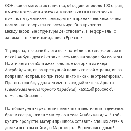
ООН, как отметила активистка, объединяет около 190 стран,
в числе которых и Армения, а политика ООН построена
именно на гуманизме, демократии и правах человека, о чем
постоянно говорится во всем мире. Она призвала
международные структуры действовать, а не формально
занимать те или иные здания в Ереване.
"Я уверена, что если бы эти дети погибли в тех же условиях в
какой-нибудь другой стране, весь мир заговорил бы об этом.
Но эти дети погибли из-за голода, в который их вверг
Азербайджан, из-за преступной политики этой страны, из-за
попрания их прав, но при этом никто никак не отреагировал.
Право на свободу должен иметь каждый житель Арцаха
(
самоназвание Нагорного Карабаха
), каждый ребенок", -
отметила Овсепян.
Погибшие дети - трехлетний мальчик и шестилетняя девочка,
брат и сестра, - жили с матерью в селе Агабекаландж. Чтобы
купить продукты, матери пришлось оставить спящих детей в
доме и пешком дойти до Мартакерта. Вернувшись домой,