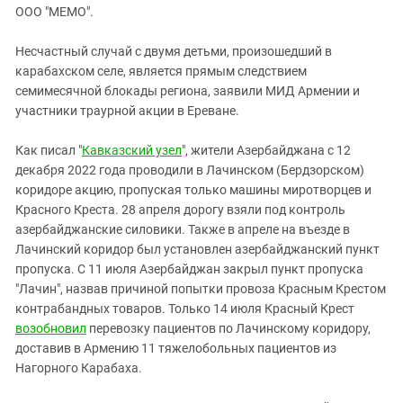
ЗАСТАВЛЯЕТ
ООО "МЕМО".
Дагестан
КАВКАЗ ЗА ПАЛЕСТИНУ
Ингушетия
ИНАКОМЫСЛИЕ В ЧЕЧНЕ
Несчастный случай с двумя детьми, произошедший в
карабахском селе, является прямым следствием
Кабардино-Балкария
ПРЕСЛЕДОВАНИЕ АКТИВИСТОВ
семимесячной блокады региона, заявили МИД Армении и
МОБИЛИЗАЦИЯ И ПРОТЕСТЫ
Калмыкия
участники траурной акции в Ереване.
Карачаево-Черкесия
Как писал "
Кавказский узел
", жители Азербайджана с 12
Краснодарский край
декабря 2022 года проводили в Лачинском (Бердзорском)
Нагорный Карабах
коридоре акцию, пропуская только машины миротворцев и
Красного Креста. 28 апреля дорогу взяли под контроль
Российская Федерация
азербайджанские силовики. Также в апреле на въезде в
Ростовская область
Лачинский коридор был установлен азербайджанский пункт
Северная Осетия - Алания
пропуска. С 11 июля Азербайджан закрыл пункт пропуска
"Лачин", назвав причиной попытки провоза Красным Крестом
СКФО
контрабандных товаров. Только 14 июля Красный Крест
Ставропольский край
возобновил
перевозку пациентов по Лачинскому коридору,
доставив в Армению 11 тяжелобольных пациентов из
Чечня
Нагорного Карабаха.
Южная Осетия