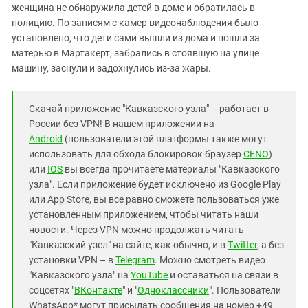
женщина не обнаружила детей в доме и обратилась в
полицию. По записям с камер видеонаблюдения было
установлено, что дети сами вышли из дома и пошли за
матерью в Мартакерт, забрались в стоявшую на улице
машину, заснули и задохнулись из-за жары.
Скачай приложение "Кавказского узла" – работает в
России без VPN! В нашем приложении на
Android
(пользователи этой платформы также могут
использовать для обхода блокировок браузер
CENO
)
или
IOS
вы всегда прочитаете материалы "Кавказского
узла". Если приложение будет исключено из Google Play
или App Store, вы все равно сможете пользоваться уже
установленным приложением, чтобы читать наши
новости. Через VPN можно продолжать читать
"Кавказский узел" на сайте, как обычно, и в
Twitter
, а без
установки VPN – в
Telegram
. Можно смотреть видео
"Кавказского узла" на
YouTube
и оставаться на связи в
соцсетях "
ВКонтакте
" и "
Одноклассники
". Пользователи
WhatsApp* могут присылать сообщения на номер +49