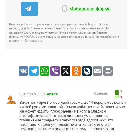
Мобильная форма
Кнопка работает при установленном приложении Telegram. После
перехода в бот, нажмите на «Запустить бота» и напишите нам. Для
отправки фото и видео — нажмите на значок скрепки, выберите
функцию «Файл», затем отметьте фото или видео в памяти устройства и
нажмите «Отправить».
VK
Telegram
WhatsApp
Viber
X
Odnoklassniki
LiveJournal
Email
Print
0
Оценить:
06.07.23 в 08:51
lester
#
0
Закрытая черепно-мозговой травма, до 14 переломов костей
кистей рук у Милашиной, Немов избит до такой степени, что
не может ходить, плюс ранение в ногу, а Следком
квалифицировал это всего лишь как умышленное
причинение среднего и легкого вреда здоровью? Это
показатель. Дело уже можно считать закрытым, за
неустановленные причастных к этому нападению лиц.