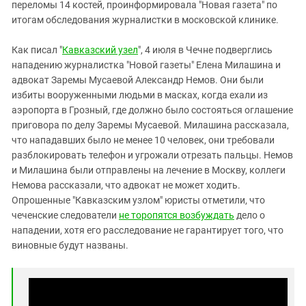
Южный Кавказ
переломы 14 костей, проинформировала "Новая газета" по
итогам обследования журналистки в московской клинике.
ЮФО
Как писал "
Кавказский узел
", 4 июля в Чечне подверглись
нападению журналистка "Новой газеты" Елена Милашина и
адвокат Заремы Мусаевой Александр Немов. Они были
избиты вооруженными людьми в масках, когда ехали из
аэропорта в Грозный, где должно было состояться оглашение
приговора по делу Заремы Мусаевой. Милашина рассказала,
что нападавших было не менее 10 человек, они требовали
разблокировать телефон и угрожали отрезать пальцы. Немов
и Милашина были отправлены на лечение в Москву, коллеги
Немова рассказали, что адвокат не может ходить.
Опрошенные "Кавказским узлом" юристы отметили, что
чеченские следователи
не торопятся возбуждать
дело о
нападении, хотя его расследование не гарантирует того, что
виновные будут названы.