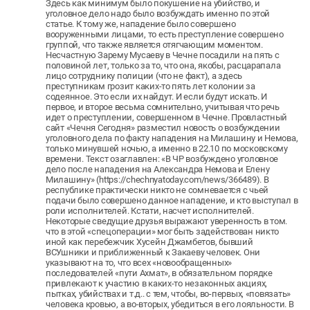
Здесь как минимум было покушение на убийство, и
уголовное дело надо было возбуждать именно по этой
статье. К тому же, нападение было совершено
вооруженными лицами, то есть преступление совершено
группой, что также является отягчающим моментом.
Несчастную Зарему Мусаеву в Чечне посадили на пять с
половиной лет, только за то, что она, якобы, расцарапала
лицо сотруднику полиции (что не факт), а здесь
преступникам грозит каких-то пять лет колонии за
содеянное. Это если их найдут. И если будут искать. И
первое, и второе весьма сомнительно, учитывая что речь
идет о преступлении, совершенном в Чечне. Провластный
сайт «Чечня Сегодня» разместил новость о возбуждении
уголовного дела по факту нападения на Милашину и Немова,
только минувшей ночью, а именно в 22.10 по московскому
времени. Текст озаглавлен: «В ЧР возбуждено уголовное
дело после нападения на Александра Немова и Елену
Милашину» (https://chechnyatoday.com/news/366489). В
республике практически никто не сомневается с чьей
подачи было совершено данное нападение, и кто выступал в
роли исполнителей. Кстати, насчет исполнителей.
Некоторые сведущие друзья выражают уверенность в том.
что в этой «спецоперации» мог быть задействован никто
иной как перебежчик Хусейн Джамбетов, бывший
ВСУшники и приближенный к Закаеву человек. Они
указывают на то, что всех «новообращенных»
последователей «пути Ахмат», в обязательном порядке
привлекают к участию в каких-то незаконных акциях,
пытках, убийствах и т.д.. с тем, чтобы, во-первых, «повязать»
человека кровью, а во-вторых, убедиться в его лояльности. В