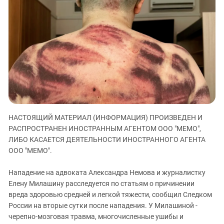
ЗАСТАВЛЯЕТ
Дагестан
КАВКАЗ ЗА ПАЛЕСТИНУ
Ингушетия
ИНАКОМЫСЛИЕ В ЧЕЧНЕ
Кабардино-Балкария
ПРЕСЛЕДОВАНИЕ АКТИВИСТОВ
МОБИЛИЗАЦИЯ И ПРОТЕСТЫ
Калмыкия
Карачаево-Черкесия
Краснодарский край
Нагорный Карабах
Российская Федерация
НАСТОЯЩИЙ МАТЕРИАЛ (ИНФОРМАЦИЯ) ПРОИЗВЕДЕН И
РАСПРОСТРАНЕН ИНОСТРАННЫМ АГЕНТОМ ООО "МЕМО",
Ростовская область
ЛИБО КАСАЕТСЯ ДЕЯТЕЛЬНОСТИ ИНОСТРАННОГО АГЕНТА
Северная Осетия - Алания
ООО "МЕМО".
СКФО
Нападение на адвоката Александра Немова и журналистку
Ставропольский край
Елену Милашину расследуется по статьям о причинении
Чечня
вреда здоровью средней и легкой тяжести, сообщил Следком
России на вторые сутки после нападения. У Милашиной -
Южная Осетия
черепно-мозговая травма, многочисленные ушибы и