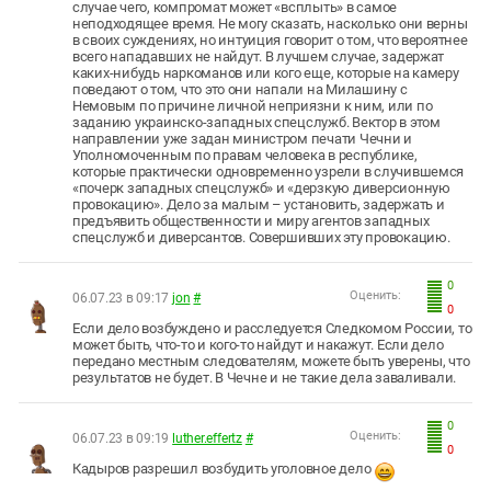
случае чего, компромат может «всплыть» в самое
неподходящее время. Не могу сказать, насколько они верны
в своих суждениях, но интуиция говорит о том, что вероятнее
всего нападавших не найдут. В лучшем случае, задержат
каких-нибудь наркоманов или кого еще, которые на камеру
поведают о том, что это они напали на Милашину с
Немовым по причине личной неприязни к ним, или по
заданию украинско-западных спецслужб. Вектор в этом
направлении уже задан министром печати Чечни и
Уполномоченным по правам человека в республике,
которые практически одновременно узрели в случившемся
«почерк западных спецслужб» и «дерзкую диверсионную
провокацию». Дело за малым – установить, задержать и
предъявить общественности и миру агентов западных
спецслужб и диверсантов. Совершивших эту провокацию.
0
Оценить:
06.07.23 в 09:17
jon
#
0
Если дело возбуждено и расследуется Следкомом России, то
может быть, что-то и кого-то найдут и накажут. Если дело
передано местным следователям, можете быть уверены, что
результатов не будет. В Чечне и не такие дела заваливали.
0
Оценить:
06.07.23 в 09:19
luther.effertz
#
0
Кадыров разрешил возбудить уголовное дело