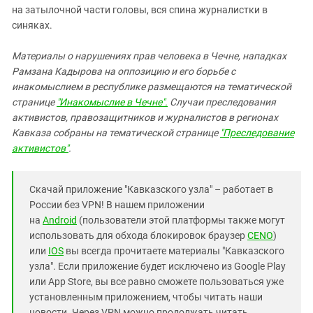
на затылочной части головы, вся спина журналистки в
синяках.
Материалы о нарушениях прав человека в Чечне, нападках
Рамзана Кадырова на оппозицию и его борьбе с
инакомыслием в республике размещаются на тематической
странице
"Инакомыслие в Чечне".
Случаи преследования
активистов, правозащитников и журналистов в регионах
Кавказа собраны на тематической странице
"Преследование
активистов"
.
Скачай приложение "Кавказского узла" – работает в
России без VPN! В нашем приложении
на
Android
(пользователи этой платформы также могут
использовать для обхода блокировок браузер
CENO
)
или
IOS
вы всегда прочитаете материалы "Кавказского
узла". Если приложение будет исключено из Google Play
или App Store, вы все равно сможете пользоваться уже
установленным приложением, чтобы читать наши
новости. Через VPN можно продолжать читать