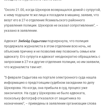
"Около 21.00, когда Шукюров возвращался домой с супругой,
к нему подошли те же лица и посадили в машину, заявив, что
везут его в 27-е отделение Ясамальского районного
управления полиции. Шукюров не оказал сопротивления", –
указано в заявлении.
Адвокат
Зибейд Садыгова
подчеркнула, что полиция
продержала журналиста в этом отделении всю ночь, не
объяснив причину и не позволив ему позвонить семье или
адвокату. Его супруга и адвокат неоднократно обращались с
запросами в 27-е и другие отделения полиции, но им заявили,
что журналиста там нет.
"5 февраля Садыгова на портале электронного суда нашла
информацию о предстоящим судебном заседании по делу
Шукюрова. Но когда, она прибыла в суд, процесс уже
закончился. На суде у Шукюрова не было адвоката,
поскольку фотограф отказался от защитника по
назначению", – приведены в заявлении организации слова