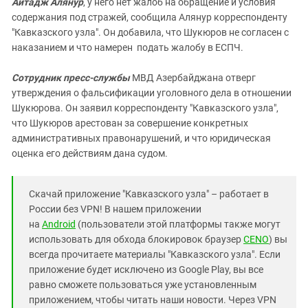
Айтадж Алянур
, у него нет жалоб на обращение и условия
содержания под стражей, сообщила Алянур корреспонденту
"Кавказского узла". Он добавила, что Шукюров не согласен с
наказанием и что намерен подать жалобу в ЕСПЧ.
Сотрудник пресс-службы
МВД Азербайджана отверг
утверждения о фальсификации уголовного дела в отношении
Шукюрова. Он заявил корреспонденту "Кавказского узла",
что Шукюров арестован за совершение конкретных
административных правонарушений, и что юридическая
оценка его действиям дана судом.
Скачай приложение "Кавказского узла" – работает в
России без VPN! В нашем приложении
на
Android
(пользователи этой платформы также могут
использовать для обхода блокировок браузер
CENO
) вы
всегда прочитаете материалы "Кавказского узла". Если
приложение будет исключено из Google Play, вы все
равно сможете пользоваться уже установленным
приложением, чтобы читать наши новости. Через VPN