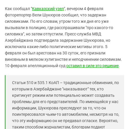
Южный Кавказ
Как сообщал "
Кавказский узел
", вечером 4 февраля
ЮФО
фоторепортер Вели Шукюров сообщил, что задержан
силовиками. По его словам, утром того же дня его уже
вызывали в полицию, где расспрашивали "про какого-то
силовика", но затем отпустили. Пресс-служба МВД
Азербайджана подтвердила задержание Шукюрова, но
исключила какие-либо политические мотивы этого. 5
февраля он был арестован на 30 суток, его признали
виновным в мелком хулиганстве и неподчинении силовикам.
10 февраля апелляционный суд
оставил в силе это решение
.
Статьи 510 и 535.1 КоАП – традиционные обвинения, по
которым в Азербайджане "наказывают" тех, кто
критикует режим или потенциально может создавать
проблемы для его представителей. По имеющейся у нас
информации, Шукюрова преследуют за то, что он
поинтересовался чьим-то автомобилем, несмотря на то,
что эту информацию он не предавал огласке. Вероятно,
таким способом журналистам, блогерам подают