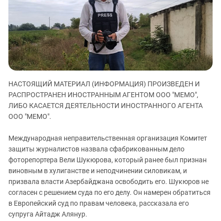
ЗАСТАВЛЯЕТ
Дагестан
КАВКАЗ ЗА ПАЛЕСТИНУ
Ингушетия
ИНАКОМЫСЛИЕ В ЧЕЧНЕ
Кабардино-Балкария
ПРЕСЛЕДОВАНИЕ АКТИВИСТОВ
МОБИЛИЗАЦИЯ И ПРОТЕСТЫ
Калмыкия
Карачаево-Черкесия
НАСТОЯЩИЙ МАТЕРИАЛ (ИНФОРМАЦИЯ) ПРОИЗВЕДЕН И
Краснодарский край
РАСПРОСТРАНЕН ИНОСТРАННЫМ АГЕНТОМ ООО "МЕМО",
Нагорный Карабах
ЛИБО КАСАЕТСЯ ДЕЯТЕЛЬНОСТИ ИНОСТРАННОГО АГЕНТА
Российская Федерация
ООО "МЕМО".
Ростовская область
Международная неправительственная организация Комитет
Северная Осетия - Алания
защиты журналистов назвала сфабрикованным дело
фоторепортера Вели Шукюрова, который ранее был признан
СКФО
виновным в хулиганстве и неподчинении силовикам, и
Ставропольский край
призвала власти Азербайджана освободить его. Шукюров не
Чечня
согласен с решением суда по его делу. Он намерен обратиться
в Европейский суд по правам человека, рассказала его
Южная Осетия
супруга Айтадж Алянур.