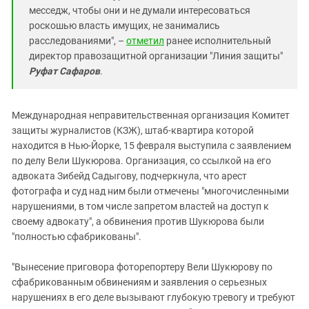
месседж, чтобы они и не думали интересоваться
роскошью власть имущих, не занимались
расследованиями", –
отметил
ранее исполнительный
директор правозащитной организации "Линия защиты"
Руфат Сафаров
.
Международная неправительственная организация Комитет
защиты журналистов (КЗЖ), штаб-квартира которой
находится в Нью-Йорке, 15 февраля выступила с заявлением
по делу Вели Шукюрова. Организация, со ссылкой на его
адвоката Зибейд Садыгову, подчеркнула, что арест
фотографа и суд над ним были отмечены "многочисленными
нарушениями, в том числе запретом властей на доступ к
своему адвокату", а обвинения против Шукюрова были
"полностью сфабрикованы".
"Вынесение приговора фоторепортеру Вели Шукюрову по
сфабрикованным обвинениям и заявления о серьезных
нарушениях в его деле вызывают глубокую тревогу и требуют