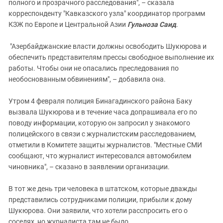
полного и прозрачного расследования", – сказала
корреспонденту "Кавказского узла" координатор программ
КЗЖ по Европе и Центральной Азии
Гульноза Саид
.
"Азербайджанские власти должны освободить Шукюрова и
обеспечить представителям прессы свободное выполнение их
работы. Чтобы они не опасались преследования по
необоснованным обвинениям", – добавила она.
Утром 4 февраля полиция Бинагадинского района Баку
вызвала Шукюрова и в течение часа допрашивала его по
поводу информации, которую он запросил у знакомого
полицейского в связи с журналистским расследованием,
отметили в Комитете защиты журналистов. "Местные СМИ
сообщают, что журналист интересовался автомобилем
чиновника", – сказано в заявлении организации.
В тот же день три человека в штатском, которые дважды
представились сотрудниками полиции, прибыли к дому
Шукюрова. Они заявили, что хотели расспросить его о
соседях, но журналиста там не было.