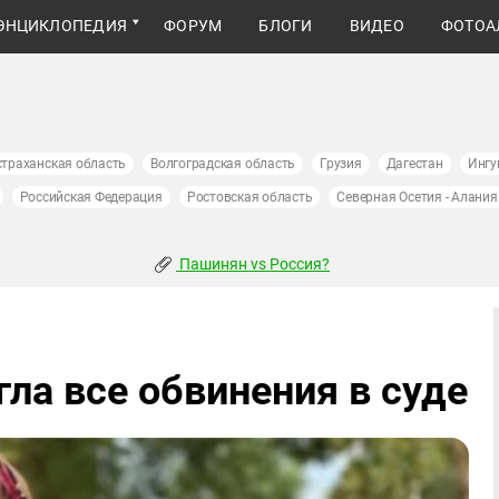
ЭНЦИКЛОПЕДИЯ
ФОРУМ
БЛОГИ
ВИДЕО
ФОТОА
страханская область
Волгоградская область
Грузия
Дагестан
Ингу
Российская Федерация
Ростовская область
Северная Осетия - Алания
Пашинян vs Россия?
ла все обвинения в суде