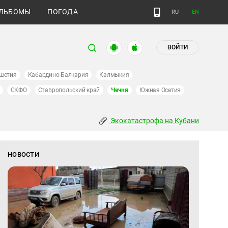
ЛЬБОМЫ
ПОГОДА
RU
EN
ВОЙТИ
шетия
Кабардино-Балкария
Калмыкия
СКФО
Ставропольский край
Чечня
Южная Осетия
Экокатастрофа на Кубани
НОВОСТИ