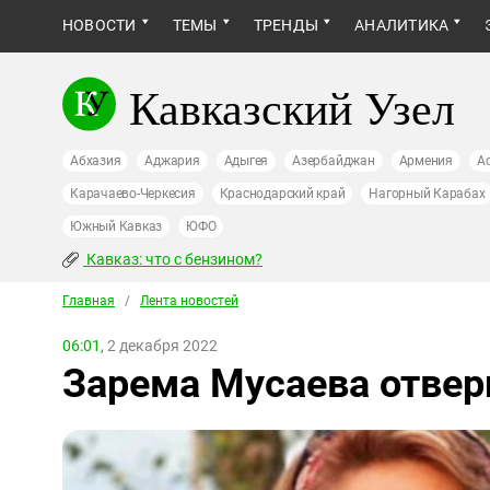
НОВОСТИ
ТЕМЫ
ТРЕНДЫ
АНАЛИТИКА
Кавказский Узел
Абхазия
Аджария
Адыгея
Азербайджан
Армения
А
Карачаево-Черкесия
Краснодарский край
Нагорный Карабах
Южный Кавказ
ЮФО
Кавказ: что с бензином?
Главная
/
Лента новостей
06:01,
2 декабря 2022
Зарема Мусаева отверг