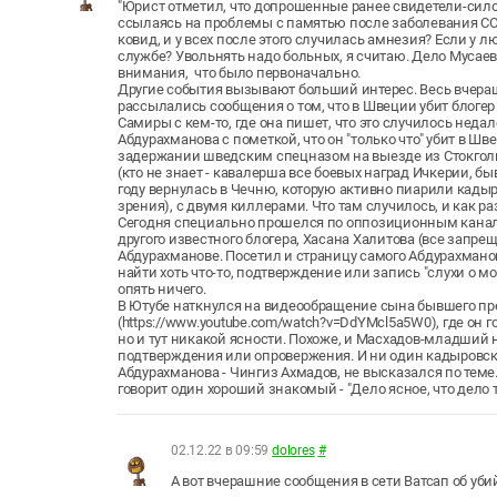
"Юрист отметил, что допрошенные ранее свидетели-сил
ссылаясь на проблемы с памятью после заболевания COVID
ковид, и у всех после этого случилась амнезия? Если у 
службе? Увольнять надо больных, я считаю. Дело Мусаево
внимания, что было первоначально.
Другие события вызывают больший интерес. Весь вчера
рассылались сообщения о том, что в Швеции убит блогер
Самиры с кем-то, где она пишет, что это случилось недале
Абдурахманова с пометкой, что он "только что" убит в Ш
задержании шведским спецназом на выезде из Стокголь
(кто не знает - кавалерша все боевых наград Ичкерии, 
году вернулась в Чечню, которую активно пиарили кадыр
зрения), с двумя киллерами. Что там случилось, и как р
Сегодня специально прошелся по оппозиционным каналам,
другого известного блогера, Хасана Халитова (все запре
Абдурахманове. Посетил и страницу самого Абдурахманова
найти хоть что-то, подтверждение или запись "слухи о 
опять ничего.
В Ютубе наткнулся на видеообращение сына бывшего пр
(https://www.youtube.com/watch?v=DdYMcl5a5W0), где он 
но и тут никакой ясности. Похоже, и Масхадов-младший 
подтверждения или опровержения. И ни один кадыровски
Абдурахманова - Чингиз Ахмадов, не высказался по теме.
говорит один хороший знакомый - "Дело ясное, что дело 
02.12.22 в 09:59
dolores
#
А вот вчерашние сообщения в сети Ватсап об уб