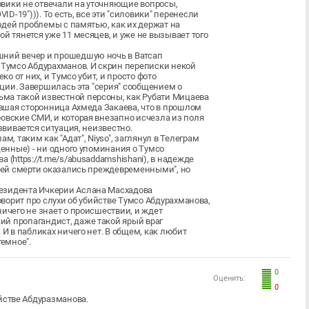
овики не отвечали на уточняющие вопросы,
-19"))). То есть, все эти "силовики" перенесли
людей проблемы с памятью, как их держат на
й тянется уже 11 месяцев, и уже не вызывает того
шний вечер и прошедшую ночь в Ватсап
 Тумсо Абдурахманов. И скрин переписки некой
ко от них, и Тумсо убит, и просто фото
веции. Завершилась эта "серия" сообщением о
ма такой известной персоны, как Рубати Мицаева
бывшая сторонница Ахмеда Закаева, что в прошлом
овские СМИ, и которая внезапно исчезла из поля
азвивается ситуация, неизвестно.
 таким как "Адат", Niyso", заглянул в Телеграм
щенные) - ни одного упоминания о Тумсо
 (https://t.me/s/abusaddamshishani), в надежде
моей смерти оказались преждевременными", но
езидента Ичкерии Аслана Масхадова
говорит про слухи об убийстве Тумсо Абдурахманова,
ничего не знает о происшествии, и ждет
й пропагандист, даже такой ярый враг
 И в пабликах ничего нет. В общем, как любит
темное".
0
Оценить:
0
ийстве Абдуразманова.