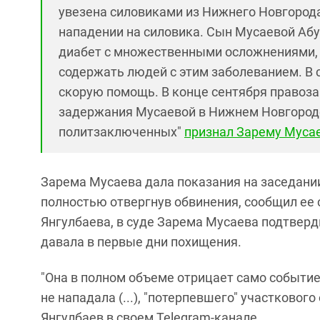
увезена силовиками из Нижнего Новгорода
нападении на силовика. Сын Мусаевой Абуб
диабет с множественными осложнениями, 
содержать людей с этим заболеванием. В
скорую помощь. В конце сентября правоз
задержания Мусаевой в Нижнем Новгород
политзаключенных"
признал Зарему Муса
Зарема Мусаева дала показания на заседании
полностью отвергнув обвинения, сообщил ее 
Янгулбаева, в суде Зарема Мусаева подтверд
давала в первые дни похищения.
"Она в полном объеме отрицает само событие,
не нападала (...), "потерпевшего" участкового 
Янгулбаев в своем Telegram-канале.