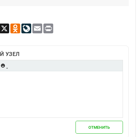
App
Viber
X
Odnoklassniki
LiveJournal
Email
Print
Й УЗЕЛ
ОТМЕНИТЬ