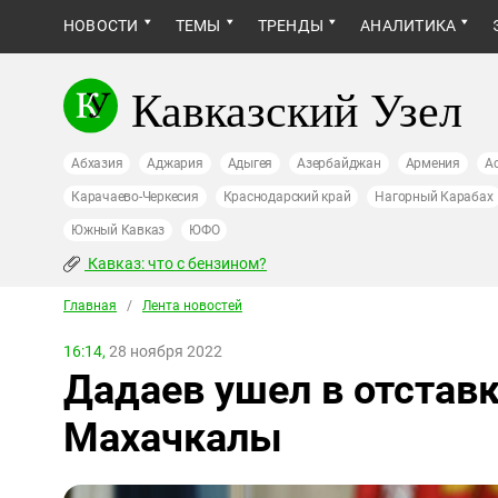
НОВОСТИ
ТЕМЫ
ТРЕНДЫ
АНАЛИТИКА
Кавказский Узел
Абхазия
Аджария
Адыгея
Азербайджан
Армения
А
Карачаево-Черкесия
Краснодарский край
Нагорный Карабах
Южный Кавказ
ЮФО
Кавказ: что с бензином?
Главная
/
Лента новостей
16:14,
28 ноября 2022
Дадаев ушел в отставк
Махачкалы