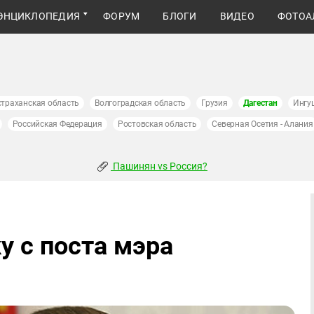
ЭНЦИКЛОПЕДИЯ
ФОРУМ
БЛОГИ
ВИДЕО
ФОТОА
страханская область
Волгоградская область
Грузия
Дагестан
Ингу
Российская Федерация
Ростовская область
Северная Осетия - Алания
Пашинян vs Россия?
у с поста мэра