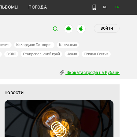
ЛЬБОМЫ
ПОГОДА
RU
EN
ВОЙТИ
шетия
Кабардино-Балкария
Калмыкия
СКФО
Ставропольский край
Чечня
Южная Осетия
Экокатастрофа на Кубани
НОВОСТИ