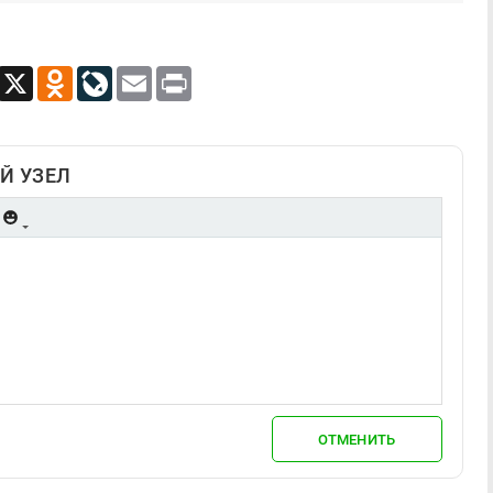
App
Viber
X
Odnoklassniki
LiveJournal
Email
Print
Й УЗЕЛ
ОТМЕНИТЬ