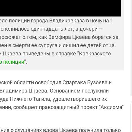
ле полиции города Владикавказа в ночь на 1
 исполнилось одиннадцать лет, а дочери —
еосюжет о том, как Земфира Цкаева борется за
ен в смерти ее супруга и лишил ее детей отца.
и Цкаева приведены в справке "Кавказского
в полиции
".
ской области освободил Спартака Бузоева и
и Владимира Цкаева. Основанием послужили
уда Нижнего Тагила, удовлетворившего их
ении, сообщает правозащитный проект "Аксиома"
ение о слушаниях вдова Цкаева получила только