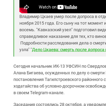
Владимир Цкаев умер после допроса в отде
ноября 2015 года. Его сыну на тот момент
восемь. "Кавказский узел" подготовил вид
справедливое наказание для тех, кто винов
Подробности расследования дела о смерт
узла" "
Дело Цкаева: смерть после допроса 
Сегодня начальник ИК-13 УФСИН по Свердлов
Алана Бигаева, осужденных по делу о смерт
постановления Тагилстроевского районного с
ходатайства об условно-досрочном освобожд
в своем Telegram-канале.
Заседания состоялись 28 октября, а уведомл