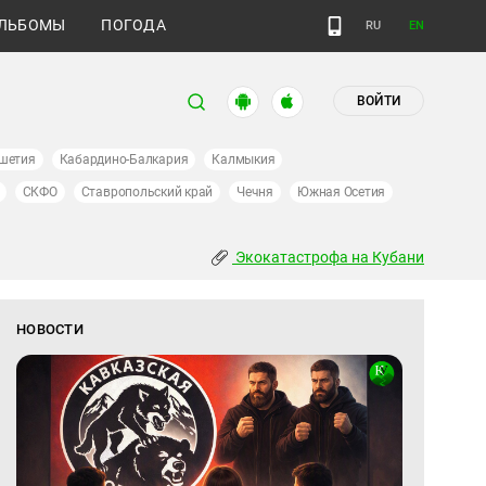
ЛЬБОМЫ
ПОГОДА
RU
EN
ВОЙТИ
шетия
Кабардино-Балкария
Калмыкия
СКФО
Ставропольский край
Чечня
Южная Осетия
Экокатастрофа на Кубани
НОВОСТИ