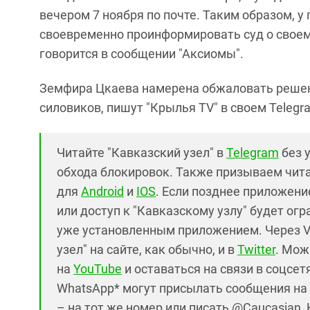
вечером 7 ноября по почте. Таким образом, 
своевременно проинформировать суд о своем
говорится в сообщении "Аксиомы".
Земфира Цкаева намерена обжаловать решен
силовиков, пишут "Крылья TV" в своем Telegr
Читайте "Кавказский узел" в
Telegram
без 
обхода блокировок. Также призываем чит
для
Android
и
IOS
. Если позднее приложение
или доступ к "Кавказскому узлу" будет ог
уже установленным приложением. Через V
узел" на сайте, как обычно, и в
Twitter
. Мож
на
YouTube
и оставаться на связи в соцсетя
WhatsApp* могут присылать сообщения на 
– на тот же номер или писать @Caucasian_