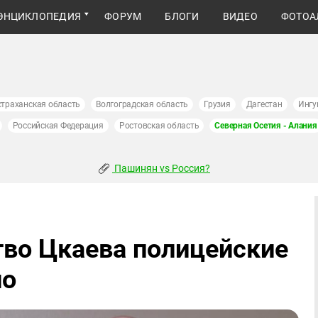
ЭНЦИКЛОПЕДИЯ
ФОРУМ
БЛОГИ
ВИДЕО
ФОТОА
страханская область
Волгоградская область
Грузия
Дагестан
Ингу
Российская Федерация
Ростовская область
Северная Осетия - Алания
Пашинян vs Россия?
во Цкаева полицейские
но