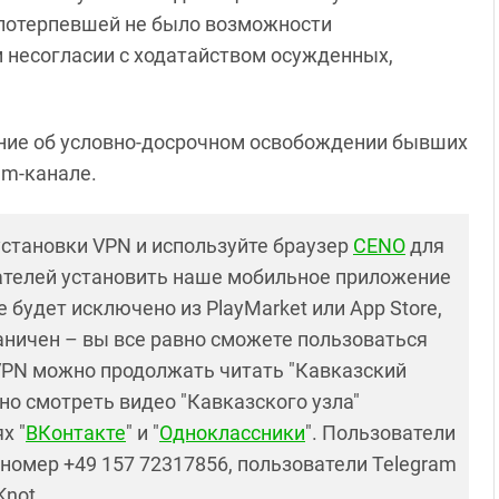
у потерпевшей не было возможности
 несогласии с ходатайством осужденных,
ие об условно-досрочном освобождении бывших
am-канале.
установки VPN и используйте браузер
CENO
для
ателей установить наше мобильное приложение
 будет исключено из PlayMarket или App Store,
раничен – вы все равно сможете пользоваться
PN можно продолжать читать "Кавказский
но смотреть видео "Кавказского узла"
х "
ВКонтакте
" и "
Одноклассники
". Пользователи
номер +49 157 72317856, пользователи Telegram
Knot.