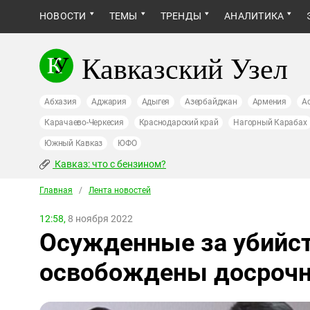
НОВОСТИ
ТЕМЫ
ТРЕНДЫ
АНАЛИТИКА
Кавказский Узел
Абхазия
Аджария
Адыгея
Азербайджан
Армения
А
Карачаево-Черкесия
Краснодарский край
Нагорный Карабах
Южный Кавказ
ЮФО
Кавказ: что с бензином?
Главная
/
Лента новостей
12:58,
8 ноября 2022
Осужденные за убийст
освобождены досроч