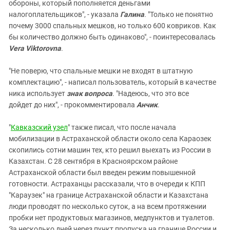
обороны, который пополняется деньгами
налогоплательщиков", - указала
Галина
. "Только не понятно
почему 3000 спальных мешков, но только 600 ковриков. Как
бы количество должно быть одинаково", - поинтересовалась
Vera Viktorovna
.
"Не поверю, что спальные мешки не входят в штатную
комплектацию", - написал пользователь, который в качестве
ника использует
знак вопроса
. "Надеюсь, что это все
дойдет
до них", -
прокомментировала
Анчик
.
"
Кавказский узел
" также писал, что после начала
мобилизации в Астраханской области около села Караозек
скопились сотни машин тех, кто решил выехать из России в
Казахстан. С 28 сентября в Красноярском районе
Астраханской области был введен режим повышенной
готовности. Астраханцы рассказали, что в очереди к КПП
"Караузек" на границе Астраханской области и Казахстана
люди проводят по несколько суток, а на всем протяжении
пробки нет продуктовых магазинов, медпунктов и туалетов.
За несколько дней через пункт пропуска на границе России и