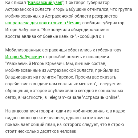
Южный Кавказ
Как писал "
Кавказский узел
", 1 октября губернатор
Астраханской области Игорь Бабушкин отчитался, что группа
ЮФО
мобилизованных в Астраханской области резервистов
направлена для подготовки в Чечню
, сообщил губернатор
Игорь Бабушкин. "Все получили обмундирование и
восстанавливают боевые навыки", - сообщил он
Мобилизованные астраханцы обратились к губернатору
Игорю Бабушкину
с просьбой помочь в оснащении.
"Уважаемый Игорь Юрьевич. Мы, личный состав,
мобилизованные из Астраханской области, прибыли во
Владикавказ на полигон Тарское. Просим вас оказать
содействие в выдаче нам спальных мешков", - следует из
обращения, которое опубликовано сегодня в социальных
сетях, в частности, в Telegram-канале "Астрахань Online".
На видеозаписи говорит один из мобилизованных, в кадре
видны около десяти человек, однако затем камера
показывает общий план, из которого следует, что в строю
стоят несколько десятков человек.