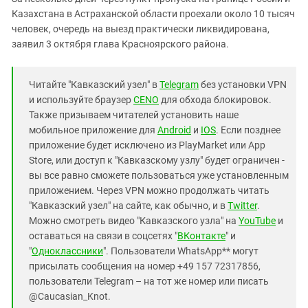
Казахстана в Астраханской области проехали около 10 тысяч
человек, очередь на выезд практически ликвидирована,
заявил 3 октября глава Красноярского района.
Читайте "Кавказский узел" в
Telegram
без установки VPN
и используйте браузер
CENO
для обхода блокировок.
Также призываем читателей установить наше
мобильное приложение для
Android
и
IOS
. Если позднее
приложение будет исключено из PlayMarket или App
Store, или доступ к "Кавказскому узлу" будет ограничен -
вы все равно сможете пользоваться уже установленным
приложением. Через VPN можно продолжать читать
"Кавказский узел" на сайте, как обычно, и в
Twitter
.
Можно смотреть видео "Кавказского узла" на
YouTube
и
оставаться на связи в соцсетях "
ВКонтакте
" и
"
Одноклассники
". Пользователи WhatsApp** могут
присылать сообщения на номер +49 157 72317856,
пользователи Telegram – на тот же номер или писать
@Caucasian_Knot.