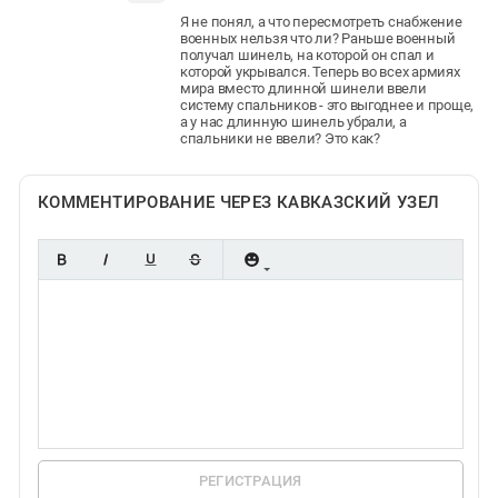
Я не понял, а что пересмотреть снабжение
военных нельзя что ли? Раньше военный
получал шинель, на которой он спал и
которой укрывался. Теперь во всех армиях
мира вместо длинной шинели ввели
систему спальников - это выгоднее и проще,
а у нас длинную шинель убрали, а
спальники не ввели? Это как?
КОММЕНТИРОВАНИЕ ЧЕРЕЗ КАВКАЗСКИЙ УЗЕЛ
РЕГИСТРАЦИЯ