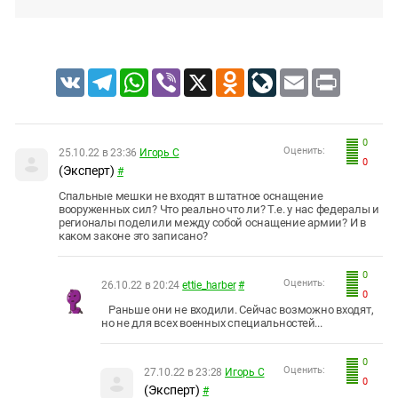
VK
Telegram
WhatsApp
Viber
X
Odnoklassniki
LiveJournal
Email
Print
0
Оценить:
25.10.22 в 23:36
Игорь С
0
(Эксперт)
#
Спальные мешки не входят в штатное оснащение
вооруженных сил? Что реально что ли? Т.е. у нас федералы и
регионалы поделили между собой оснащение армии? И в
каком законе это записано?
0
Оценить:
26.10.22 в 20:24
ettie_harber
#
0
Раньше они не входили. Сейчас возможно входят,
но не для всех военных специальностей...
0
Оценить:
27.10.22 в 23:28
Игорь С
0
(Эксперт)
#