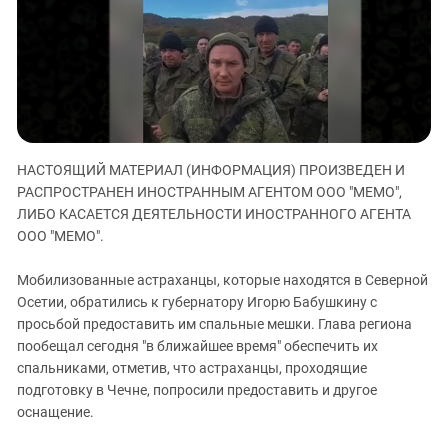
ЗАСТАВЛЯЕТ
Дагестан
КАВКАЗ ЗА ПАЛЕСТИНУ
Ингушетия
ИНАКОМЫСЛИЕ В ЧЕЧНЕ
Кабардино-Балкария
ПРЕСЛЕДОВАНИЕ АКТИВИСТОВ
МОБИЛИЗАЦИЯ И ПРОТЕСТЫ
Калмыкия
Карачаево-Черкесия
НАСТОЯЩИЙ МАТЕРИАЛ (ИНФОРМАЦИЯ) ПРОИЗВЕДЕН И
Краснодарский край
РАСПРОСТРАНЕН ИНОСТРАННЫМ АГЕНТОМ ООО "МЕМО",
Нагорный Карабах
ЛИБО КАСАЕТСЯ ДЕЯТЕЛЬНОСТИ ИНОСТРАННОГО АГЕНТА
Российская Федерация
ООО "МЕМО".
Ростовская область
Мобилизованные астраханцы, которые находятся в Северной
Северная Осетия - Алания
Осетии, обратились к губернатору Игорю Бабушкину с
просьбой предоставить им спальные мешки. Глава региона
СКФО
пообещал сегодня "в ближайшее время" обеспечить их
Ставропольский край
спальниками, отметив, что астраханцы, проходящие
Чечня
подготовку в Чечне, попросили предоставить и другое
оснащение.
Южная Осетия