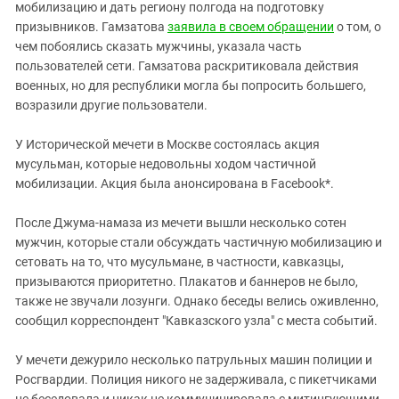
Южный Кавказ
мобилизацию и дать региону полгода на подготовку
призывников. Гамзатова
заявила в своем обращении
о том, о
ЮФО
чем побоялись сказать мужчины, указала часть
пользователей сети. Гамзатова раскритиковала действия
военных, но для республики могла бы попросить большего,
возразили другие пользователи.
У Исторической мечети в Москве состоялась акция
мусульман, которые недовольны ходом частичной
мобилизации. Акция была анонсирована в Facebook*.
После Джума-намаза из мечети вышли несколько сотен
мужчин, которые стали обсуждать частичную мобилизацию и
сетовать на то, что мусульмане, в частности, кавказцы,
призываются приоритетно. Плакатов и баннеров не было,
также не звучали лозунги. Однако беседы велись оживленно,
сообщил корреспондент "Кавказского узла" с места событий.
У мечети дежурило несколько патрульных машин полиции и
Росгвардии. Полиция никого не задерживала, с пикетчиками
не беседовала и никак не коммуницировала с митингующими.