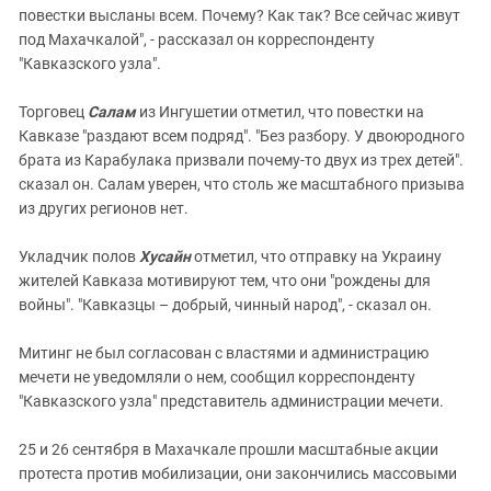
повестки высланы всем. Почему? Как так? Все сейчас живут
под Махачкалой", - рассказал он корреспонденту
"Кавказского узла".
Торговец
Салам
из Ингушетии отметил, что повестки на
Кавказе "раздают всем подряд". "Без разбору. У двоюродного
брата из Карабулака призвали почему-то двух из трех детей".
сказал он. Салам уверен, что столь же масштабного призыва
из других регионов нет.
Укладчик полов
Хусайн
отметил, что отправку на Украину
жителей Кавказа мотивируют тем, что они "рождены для
войны". "Кавказцы – добрый, чинный народ", - сказал он.
Митинг не был согласован с властями и администрацию
мечети не уведомляли о нем, сообщил корреспонденту
"Кавказского узла" представитель администрации мечети.
25 и 26 сентября в Махачкале прошли масштабные акции
протеста против мобилизации, они закончились массовыми