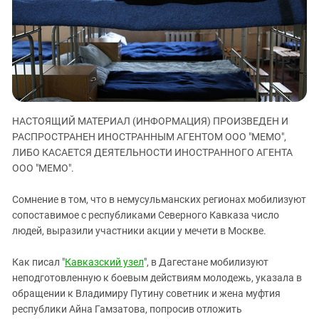
ЗАСТАВЛЯЕТ
Дагестан
КАВКАЗ ЗА ПАЛЕСТИНУ
Ингушетия
ИНАКОМЫСЛИЕ В ЧЕЧНЕ
Кабардино-Балкария
ПРЕСЛЕДОВАНИЕ АКТИВИСТОВ
МОБИЛИЗАЦИЯ И ПРОТЕСТЫ
Калмыкия
Карачаево-Черкесия
НАСТОЯЩИЙ МАТЕРИАЛ (ИНФОРМАЦИЯ) ПРОИЗВЕДЕН И
Краснодарский край
РАСПРОСТРАНЕН ИНОСТРАННЫМ АГЕНТОМ ООО "МЕМО",
Нагорный Карабах
ЛИБО КАСАЕТСЯ ДЕЯТЕЛЬНОСТИ ИНОСТРАННОГО АГЕНТА
Российская Федерация
ООО "МЕМО".
Ростовская область
Сомнение в том, что в немусульманских регионах мобилизуют
Северная Осетия - Алания
сопоставимое с республиками Северного Кавказа число
людей, выразили участники акции у мечети в Москве.
СКФО
Ставропольский край
Как писал "
Кавказский узел
", в Дагестане мобилизуют
Чечня
неподготовленную к боевым действиям молодежь, указала в
обращении к Владимиру Путину советник и жена муфтия
Южная Осетия
республики Айна Гамзатова, попросив отложить