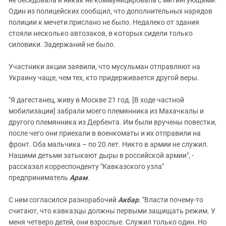
Один из полицейских сообщил, что дополнительных нарядов
полиции к мечети прислано не было. Недалеко от здания
стояли несколько автозаков, в которых сидели только
силовики. Задержаний не было.
Участники акции заявили, что мусульман отправляют на
Украину чаще, чем тех, кто придерживается другой веры.
"Я дагестанец, живу в Москве 21 год. [В ходе частной
мобилизации] забрали моего племянника из Махачкалы и
другого племянника из Дербента. Им были вручены повестки,
после чего они приехали в военкоматы и их отправили на
фронт. Оба мальчика – по 20 лет. Никто в армии не служил.
Нашими детьми затыкают дыры в российской армии", -
рассказал корреспонденту "Кавказского узла"
предприниматель
Арам
.
С ним согласился разнорабочий
Акбар
. "Власти почему-то
считают, что кавказцы должны первыми защищать режим. У
меня четверо детей, они взрослые. Служил только один. Но