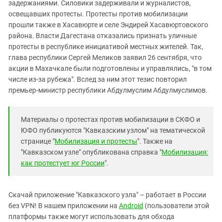
задержаниями. Силовики задерживали и журналистов,
освещавших протесты. Протесты против мобилизации
прошли также в Хасавюрте и селе Эндирей Хасавюртовского
района. Власти Дагестана отказались признать уличные
протесты в республике инициативой местных жителей. Так,
глава республики Сергей Меликов заявил 26 сентября, что
акции в Махачкале были подготовлены и управлялись, "в том
числе из-за рубежа". Вслед за ним этот тезис повторил
премьер-министр республики Абдулмуслим Абдулмуслимов.
Материалы о протестах против мобилизации в СКФО и
ЮФО публикуются "Кавказским узлом" на тематической
странице "
Мобилизация и протесты
". Также на
"Кавказском узле" опубликована справка "
Мобилизация:
как протестует юг России
".
Скачай приложение "Кавказского узла" – работает в России
без VPN! В нашем приложении на
Android
(пользователи этой
платформы также могут использовать для обхода