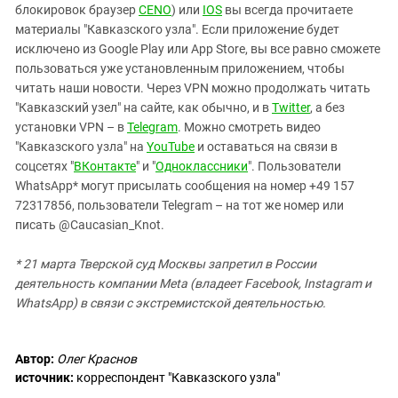
блокировок браузер
CENO
) или
IOS
вы всегда прочитаете
материалы "Кавказского узла". Если приложение будет
исключено из Google Play или App Store, вы все равно сможете
пользоваться уже установленным приложением, чтобы
читать наши новости. Через VPN можно продолжать читать
"Кавказский узел" на сайте, как обычно, и в
Twitter
, а без
установки VPN – в
Telegram
. Можно смотреть видео
"Кавказского узла" на
YouTube
и оставаться на связи в
соцсетях "
ВКонтакте
" и "
Одноклассники
". Пользователи
WhatsApp* могут присылать сообщения на номер +49 157
72317856, пользователи Telegram – на тот же номер или
писать @Caucasian_Knot.
* 21 марта Тверской суд Москвы запретил в России
деятельность компании Meta (владеет Facebook, Instagram и
WhatsApp) в связи с экстремистской деятельностью.
Автор:
Олег Краснов
источник:
корреспондент "Кавказского узла"