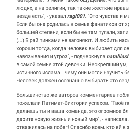
людях, а на религии, так такие жесткие нравы
везде есть", - указал
ragi001.
"
Это чувства и м
Если бы она родилась в семье фанатиков от х
большей степени, если бы её там пугали, запи
(...) В рай пинками не загоняют. И любить н
хороши тогда, когда человек выбирает для с
навязывания и угроз", - подчеркнула
nataliias
в самой семье этой девочки. Неокрепший ум,
истинного ислама… чему они могли научить б
Человек должен осознанно выбирать это сер
Большинство же авторов комментариев побла
пожелали Патимат-Виктории успехов. "Твоё пер
делаешь ты и ваша команда, это огромное бл
дарите новую жизнь и новый мир", - написал
отважилась на побег! Спасибо всем, кто ей в 