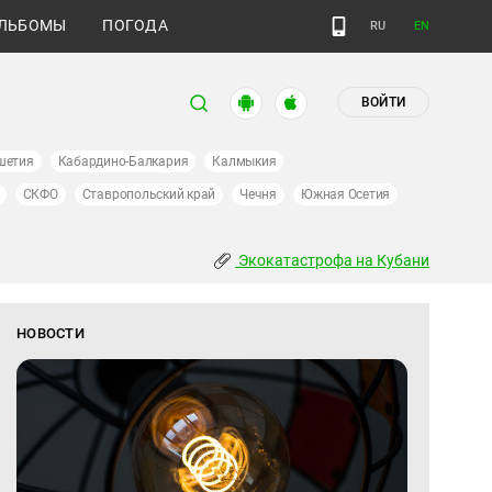
ЛЬБОМЫ
ПОГОДА
RU
EN
ВОЙТИ
шетия
Кабардино-Балкария
Калмыкия
СКФО
Ставропольский край
Чечня
Южная Осетия
Экокатастрофа на Кубани
НОВОСТИ