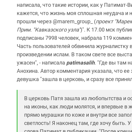
написала, что такие истории, как у Патимат-В
кажется, что жизнь моя сплошная неудача и не
прошли через @marem_group_
(
проект "Маре
Прим. "Кавказского узла"
)". К 17.00 мск публ
подписаны 7998 человек, набрала 119 комме
Часть пользователей обвинила журналистку в
произведении ислам. В таком свете все выста
ужасен", - написала
patimasalih
. "Где вы там 
Анохина. Автор комментария указала, что ее 
девушка "зашла в церковь, и сразу все принял
В церковь Патя зашла из любопытства и ос
на иконы, как люди молятся, и впервые в ж
прямо мурашки по коже и внутри все заполн
светлость! Я наконец там, где хочу быть. 
слова Патимат в публикации. "После креще