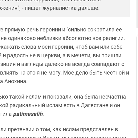
жения", - пишет журналистка дальше.
е прямую речь героини и "сильно сократила ее
"Мне одинаково неблизки абсолютно все религии.
искажать слова моей героини, чтоб вам или себе
 и радость не в церкви, а в мечети, вы пришли
озиция и взгляды далеко не всегда совпадают с
влиять на это я не могу. Мое дело быть честной и
ла Анохина.
лько такой ислам и показали, она была несчастна
акой радикальный ислам есть в Дагестане и он
етила
patimasalih
.
и претензии о том, как ислам представлен в
прям ненавидите Ислам, вы акцент делаете не на