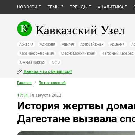
НОВОСТИ
ТЕМЫ
ТРЕНДЫ
АНАЛИТИКА
Кавказский Узел
Абхазия
Аджария
Адыгея
Азербайджан
Армения
А
Карачаево-Черкесия
Краснодарский край
Нагорный Карабах
Южный Кавказ
ЮФО
Кавказ: что с бензином?
Главная
/
Лента новостей
17:14,
18 августа 2022
История жертвы дома
Дагестане вызвала сп