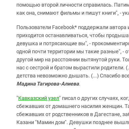
помощью второй личности справилась. Патима
как она, снимают фильмы и пишут книги", - ук
Пользователи Facebook* поддержали автора и
приходится останавливаться, чтобы продышат
девушка и потрясающие вы", - прокомменти
одной почти территории мы такие разные", - 
другой мир на расстоянии вытянутой руки. То
нас с сестрой и братом вырастили родители. (.
детства невозможно дышать. (...) Спасибо все
Мадина Тагирова-Алиева
.
"
Кавказский узел
" писал о других случаях, к
сбежавших от домашнего насилия женщин. Так
сбежавших от родственников в Дагестане, за
Казани "Мамин дом". Девушки позднее вышли н