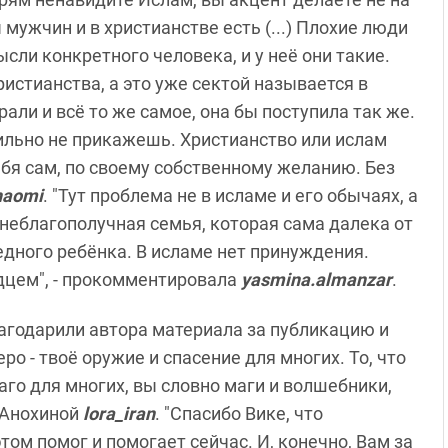
 мужчин и в христианстве есть (...) Плохие люди
ысли конкретного человека, и у неё они такие.
ристианства, а это уже сектой называется в
рали и всё то же самое, она бы поступила так же.
асильно не прикажешь. Христианство или ислам
ебя сам, по своему собственному желанию. Без
haomi
.
"Тут проблема не в исламе и его обычаях, а
 неблагополучная семья, которая сама далека от
едного ребёнка. В исламе нет принуждения.
дцем", - прокомментировала
yasmina.almanzar
.
годарили автора материала за публикацию и
о - твоё оружие и спасение для многих. То, что
аго для многих, вы словно маги и волшебники,
а Анохиной
lora_iran
. "
Спасибо Вике, что
этом помог и помогает сейчас. И, конечно, Вам за