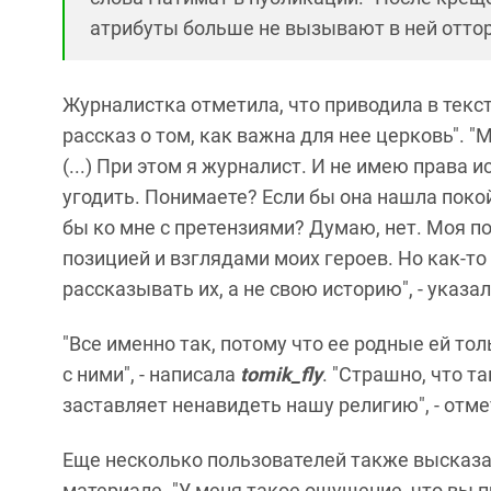
атрибуты больше не вызывают в ней оттор
Журналистка отметила, что приводила в текст
рассказ о том, как важна для нее церковь". 
(...) При этом я журналист. И не имею права 
угодить. Понимаете? Если бы она нашла покой
бы ко мне с претензиями? Думаю, нет. Моя п
позицией и взглядами моих героев. Но как-то 
рассказывать их, а не свою историю", - указа
"Все именно так, потому что ее родные ей то
с ними", - написала
tomik_fly
. "Страшно, что т
заставляет ненавидеть нашу религию", - отм
Еще несколько пользователей также высказал
материале. "У меня такое ощущение, что вы 