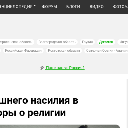
ЭНЦИКЛОПЕДИЯ
ФОРУМ
БЛОГИ
ВИДЕО
ФОТОА
страханская область
Волгоградская область
Грузия
Дагестан
Ингу
Российская Федерация
Ростовская область
Северная Осетия - Алания
Пашинян vs Россия?
шнего насилия в
оры о религии