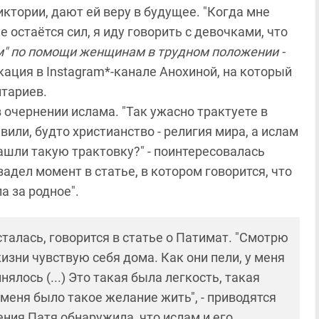
иктории, дают ей веру в будущее. "Когда мне
 остаётся сил, я иду говорить с девочками, что
м" по помощи женщинам в трудном положении -
икация в Instagram*-канале Анохиной, на который
нтариев.
 очернении ислама. "Так ужасно трактуете в
вили, будто христианство - религия мира, а ислам
нашли такую трактовку?" - поинтересовалась
задел момент в статье, в котором говорится, что
а за родное".
талась, говорится в статье о Патимат.
"Смотрю
изни чувствую себя дома. Как они пели, у меня
ялось (...) Это такая была легкость, такая
У меня было такое желание жить", - приводятся
ния Патя обнаружила, что ислам и его