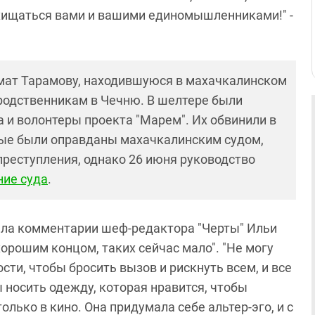
схищаться вами и вашими единомышленниками!" -
имат Тарамову, находившуюся в махачкалинском
родственникам в Чечню. В шелтере были
и волонтеры проекта "Марем". Их обвинили в
ные были оправданы махачкалинским судом,
преступления, однако 26 июня руководство
ие суда
.
вела комментарии шеф-редактора "Черты" Ильи
хорошим концом, таких сейчас мало". "Не могу
сти, чтобы бросить вызов и рискнуть всем, и все
ы носить одежду, которая нравится, чтобы
лько в кино. Она придумала себе альтер-эго, и с