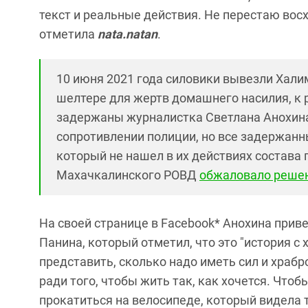
текст и реальные действия. Не перестаю во
отметила
nata.natan
.
10 июня 2021 года силовики вывезли Хал
шелтере для жертв домашнего насилия, к 
задержаны журналистка Светлана Анохина 
сопротивлении полиции, но все задержан
который не нашел в их действиях состава 
Махачкалинского РОВД
обжаловало решен
На своей странице в Facebook* Анохина при
Панина, который отметил, что это "история с 
представить, сколько надо иметь сил и храбро
ради того, чтобы жить так, как хочется. Чтоб
прокатиться на велосипеде, который видела то