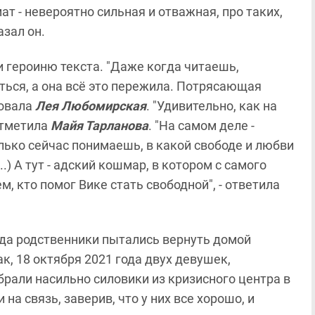
т - невероятно сильная и отважная, про таких,
азал он.
 героиню текста. "Даже когда читаешь,
ься, а она всё это пережила. Потрясающая
ровала
Лея Любомирская
. "Удивительно, как на
отметила
Майя Тарланова
. "На самом деле -
лько сейчас понимаешь, в какой свободе и любви
..) А тут - адский кошмар, в котором с самого
м, кто помог Вике стать свободной", - ответила
огда родственники пытались вернуть домой
, 18 октября 2021 года двух девушек,
брали насильно силовики из кризисного центра в
а связь, заверив, что у них все хорошо, и