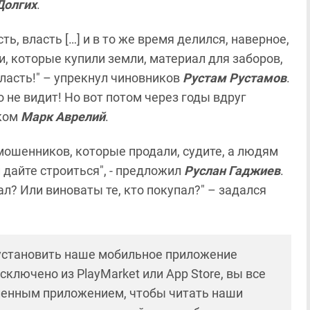
Долгих
.
ть, власть […] и в то же время делился, наверное,
 которые купили земли, материал для заборов,
власть!" – упрекнул чиновников
Рустам Рустамов
.
о не видит! Но вот потом через годы вдруг
иком
Марк Аврелий
.
 мошенников, которые продали, судите, а людям
 дайте строиться", - предложил
Руслан Гаджиев
.
ал? Или виноваты те, кто покупал?" – задался
 установить наше мобильное приложение
сключено из PlayMarket или App Store, вы все
ленным приложением, чтобы читать наши