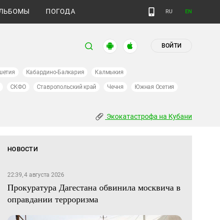
ЛЬБОМЫ
ПОГОДА
RU
EN
ВОЙТИ
шетия
Кабардино-Балкария
Калмыкия
СКФО
Ставропольский край
Чечня
Южная Осетия
Экокатастрофа на Кубани
НОВОСТИ
22:39, 4 августа 2026
Прокуратура Дагестана обвинила москвича в
оправдании терроризма