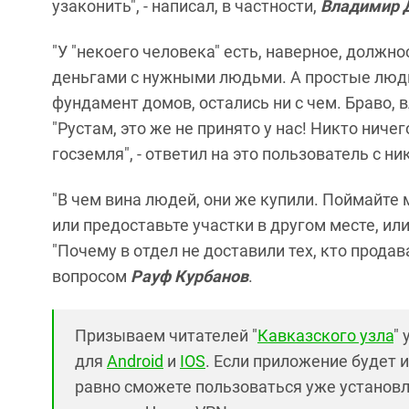
узаконить", - написал, в частности,
Владимир 
"У "некоего человека" есть, наверное, должнос
деньгами с нужными людьми. А простые люди,
фундамент домов, остались ни с чем. Браво, 
"Рустам, это же не принято у нас! Никто ничег
госземля", - ответил на это пользователь с н
"В чем вина людей, они же купили. Поймайте
или предоставьте участки в другом месте, или
"Почему в отдел не доставили тех, кто продав
вопросом
Рауф Курбанов
.
Призываем читателей "
Кавказского узла
"
для
Android
и
IOS
. Если приложение будет и
равно сможете пользоваться уже установ