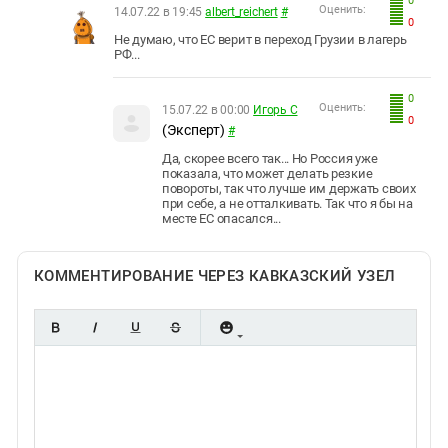
0
Оценить:
14.07.22 в 19:45
albert_reichert
#
0
Не думаю, что ЕС верит в переход Грузии в лагерь
РФ...
0
Оценить:
15.07.22 в 00:00
Игорь С
0
(Эксперт)
#
Да, скорее всего так... Но Россия уже
показала, что может делать резкие
повороты, так что лучше им держать своих
при себе, а не отталкивать. Так что я бы на
месте ЕС опасался...
КОММЕНТИРОВАНИЕ ЧЕРЕЗ КАВКАЗСКИЙ УЗЕЛ