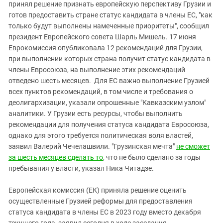
Южный Кавказ
принял решение признать европейскую перспективу Грузии и
готов предоставить стране статус кандидата в члены ЕС, "как
ЮФО
только будут выполнены намеченные приоритеты", сообщил
президент Европейского совета Шарль Мишель. 17 июня
Еврокомиссия опубликовала 12 рекомендаций для Грузии,
при выполнении которых страна получит статус кандидата в
члены Евросоюза, на выполнение этих рекомендаций
отведено шесть месяцев. Для ЕС важно выполнение Грузией
всех пунктов рекомендаций, в том числе и требования о
деолигархизации, указали опрошенные "Кавказским узлом"
аналитики. У Грузии есть ресурсы, чтобы выполнить
рекомендации для получения статуса кандидата Евросоюза,
однако для этого требуется политическая воля властей,
заявил Валерий Чечелашвили. "Грузинская мечта"
не сможет
за шесть месяцев сделать то
, что не было сделано за годы
пребывания у власти, указал Ника Читадзе.
Европейская комиссия (ЕК) приняла решение оценить
осуществленные Грузией реформы для предоставления
статуса кандидата в члены ЕС в 2023 году вместо декабря
текущего года, заявил сегодня в ходе заседания