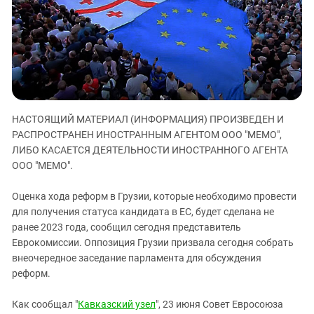
ЗАСТАВЛЯЕТ
Дагестан
КАВКАЗ ЗА ПАЛЕСТИНУ
Ингушетия
ИНАКОМЫСЛИЕ В ЧЕЧНЕ
Кабардино-Балкария
ПРЕСЛЕДОВАНИЕ АКТИВИСТОВ
МОБИЛИЗАЦИЯ И ПРОТЕСТЫ
Калмыкия
Карачаево-Черкесия
НАСТОЯЩИЙ МАТЕРИАЛ (ИНФОРМАЦИЯ) ПРОИЗВЕДЕН И
Краснодарский край
РАСПРОСТРАНЕН ИНОСТРАННЫМ АГЕНТОМ ООО "МЕМО",
Нагорный Карабах
ЛИБО КАСАЕТСЯ ДЕЯТЕЛЬНОСТИ ИНОСТРАННОГО АГЕНТА
Российская Федерация
ООО "МЕМО".
Ростовская область
Оценка хода реформ в Грузии, которые необходимо провести
Северная Осетия - Алания
для получения статуса кандидата в ЕС, будет сделана не
ранее 2023 года, сообщил сегодня представитель
СКФО
Еврокомиссии. Оппозиция Грузии призвала сегодня собрать
Ставропольский край
внеочередное заседание парламента для обсуждения
Чечня
реформ.
Южная Осетия
Как сообщал "
Кавказский узел
", 23 июня Совет Евросоюза