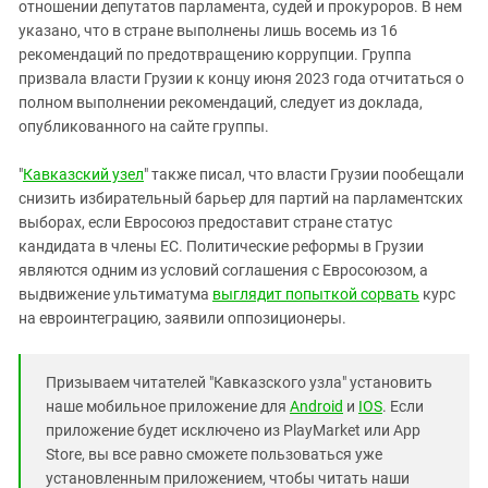
отношении депутатов парламента, судей и прокуроров. В нем
указано, что в стране выполнены лишь восемь из 16
рекомендаций по предотвращению коррупции. Группа
призвала власти Грузии к концу июня 2023 года отчитаться о
полном выполнении рекомендаций, следует из доклада,
опубликованного на сайте группы.
"
Кавказский узел
" также писал, что власти Грузии пообещали
снизить избирательный барьер для партий на парламентских
выборах, если Евросоюз предоставит стране статус
кандидата в члены ЕС. Политические реформы в Грузии
являются одним из условий соглашения с Евросоюзом, а
выдвижение ультиматума
выглядит попыткой сорвать
курс
на евроинтеграцию, заявили оппозиционеры.
Призываем читателей "Кавказского узла" установить
наше мобильное приложение для
Android
и
IOS
. Если
приложение будет исключено из PlayMarket или App
Store, вы все равно сможете пользоваться уже
установленным приложением, чтобы читать наши