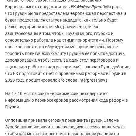
Европарламента представитель ЕК
Майкл Рупп.
"Мы рады,
что Грузии была предоставлена ​​европейская перспектива и
будет предоставлен статус кандидата, как только будет
решен ряд приоритетов. Мы, разумеется, очень
заинтересованы в том, чтобы Грузия много, глубоко и
основательно работала над этими приоритетами.
Поэтому
после осторожного обсуждения мы приняли решение не
торопить политическую элиту Грузии в ее попытке достичь
деполяризации, чтобы сесть за один стол переговоров и
тщательно работать над реформами", – сказал Рупп, добавив,
что ЕК подготовит отчет о проводимых реформах в Грузии в
2023 году, процитировало его слова Interpressnews.
На 17.10 мск на сайте Еврокомиссии не содержится
информации о переносе сроков рассмотрения хода реформ в
Грузии.
Оппозиция призвала сегодня
президента Грузии Саломе
Зурабишвили назначить внеочередную сессию парламента,
чтобы как можно скорее начать выполнение условий по