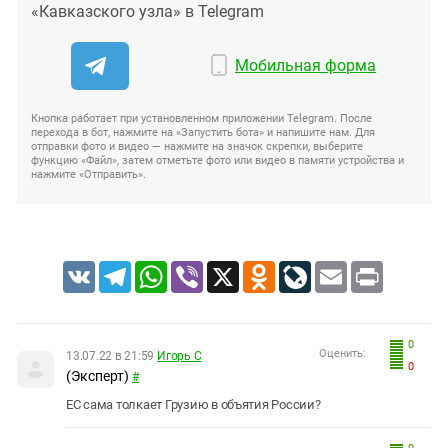
«Кавказского узла» в Telegram
Мобильная форма
Кнопка работает при установленном приложении Telegram. После
перехода в бот, нажмите на «Запустить бота» и напишите нам. Для
отправки фото и видео — нажмите на значок скрепки, выберите
функцию «Файл», затем отметьте фото или видео в памяти устройства и
нажмите «Отправить».
VK
Telegram
WhatsApp
Viber
X
Odnoklassniki
LiveJournal
Email
Print
0
Оценить:
13.07.22 в 21:59
Игорь С
0
(Эксперт)
#
ЕС сама толкает Грузию в объятия России?