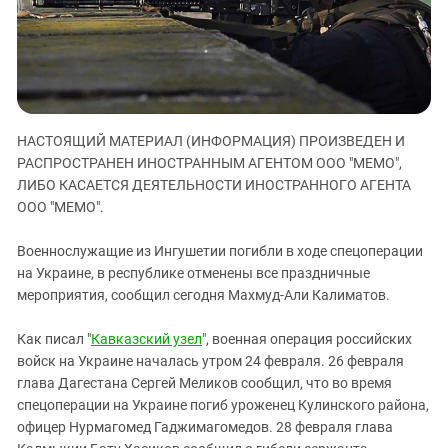
ЗАСТАВЛЯЕТ
Дагестан
КАВКАЗ ЗА ПАЛЕСТИНУ
Ингушетия
ИНАКОМЫСЛИЕ В ЧЕЧНЕ
Кабардино-Балкария
ПРЕСЛЕДОВАНИЕ АКТИВИСТОВ
МОБИЛИЗАЦИЯ И ПРОТЕСТЫ
Калмыкия
НАСТОЯЩИЙ МАТЕРИАЛ (ИНФОРМАЦИЯ) ПРОИЗВЕДЕН И
Карачаево-Черкесия
РАСПРОСТРАНЕН ИНОСТРАННЫМ АГЕНТОМ ООО "МЕМО",
Краснодарский край
ЛИБО КАСАЕТСЯ ДЕЯТЕЛЬНОСТИ ИНОСТРАННОГО АГЕНТА
Нагорный Карабах
ООО "МЕМО".
Российская Федерация
Военнослужащие из Ингушетии погибли в ходе спецоперации
Ростовская область
на Украине, в республике отменены все праздничные
мероприятия, сообщил сегодня Махмуд-Али Калиматов.
Северная Осетия - Алания
СКФО
Как писал "
Кавказский узел
",
военная
операция российских
Ставропольский край
войск на Украине началась утром 24 февраля. 26 февраля
глава Дагестана Сергей Меликов сообщил, что во время
Чечня
спецоперации на Украине погиб уроженец Кулинского района,
Южная Осетия
офицер Нурмагомед Гаджимагомедов. 28 февраля глава