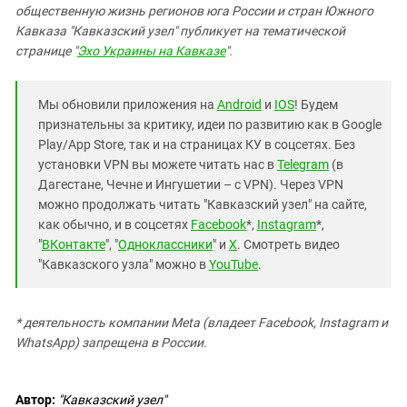
общественную жизнь регионов юга России и стран Южного
Кавказа "Кавказский узел" публикует на тематической
странице "
Эхо Украины на Кавказе
".
Мы обновили приложения на
Android
и
IOS
! Будем
признательны за критику, идеи по развитию как в Google
Play/App Store, так и на страницах КУ в соцсетях. Без
установки VPN вы можете читать нас в
Telegram
(в
Дагестане, Чечне и Ингушетии – с VPN). Через VPN
можно продолжать читать "Кавказский узел" на сайте,
как обычно, и в соцсетях
Facebook
*,
Instagram
*,
"
ВКонтакте
", "
Одноклассники
" и
X
. Смотреть видео
"Кавказского узла" можно в
YouTube
.
* деятельность компании Meta (владеет Facebook, Instagram и
WhatsApp) запрещена в России.
Автор:
"Кавказский узел"