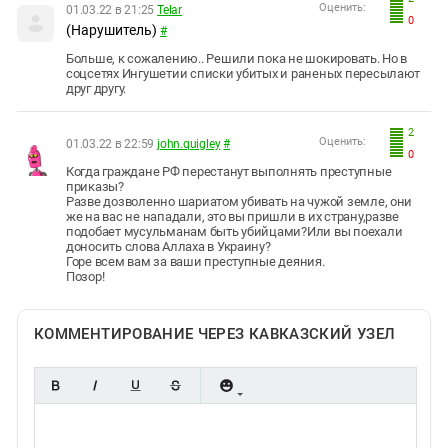
Оценить:
01.03.22 в 21:25
Telar
0
(Нарушитель)
#
Больше, к сожалению.. Решили пока не шокировать. Но в
соцсетях Ингушетии списки убитых и раненых пересылают
друг другу.
2
Оценить:
01.03.22 в 22:59
john.quigley
#
0
Когда граждане РФ перестанут выполнять преступные
приказы?
Разве дозволенно шариатом убивать на чужой земле, они
же на вас не нападали, это вы пришли в их страну,разве
подобает мусульманам быть убийцами?Или вы поехали
доносить слова Аллаха в Украину?
Горе всем вам за ваши преступные деяния.
Позор!
КОММЕНТИРОВАНИЕ ЧЕРЕЗ КАВКАЗСКИЙ УЗЕЛ