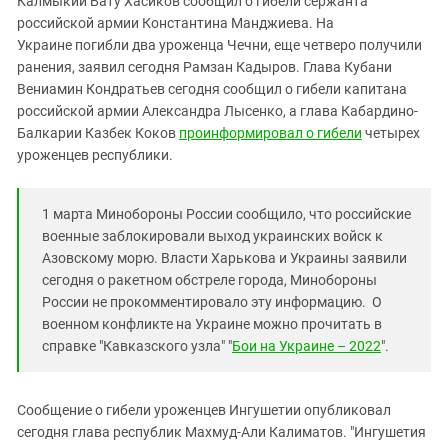
Калмыкии Бату Хасиков сообщил о гибели сержанта
Южный Кавказ
российской армии Константина Манджиева. На
ЮФО
Украине погибли два уроженца Чечни, еще четверо получили
ранения, заявил сегодня Рамзан Кадыров. Глава Кубани
Вениамин Кондратьев сегодня сообщил о гибели капитана
российской армии Александра Лысенко, а глава Кабардино-
Балкарии Казбек Коков
проинформировал о гибели
четырех
уроженцев республики.
1 марта Минобороны России сообщило, что российские
военные заблокировали выход украинских войск к
Азовскому морю. Власти Харькова и Украины заявили
сегодня о ракетном обстреле города, Минобороны
России не прокомментировало эту информацию. О
военном конфликте на Украине можно прочитать в
справке "Кавказского узла" "
Бои на Украине – 2022
".
Сообщение о гибели уроженцев Ингушетии опубликовал
сегодня глава республик Махмуд-Али Калиматов. "Ингушетия