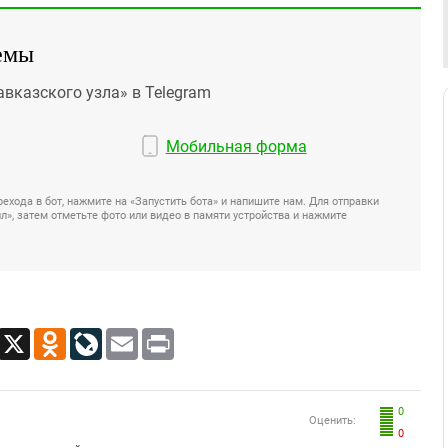
емы
авказского узла» в Telegram
Мобильная форма
ехода в бот, нажмите на «Запустить бота» и напишите нам. Для отправки
», затем отметьте фото или видео в памяти устройства и нажмите
App
Viber
X
Odnoklassniki
LiveJournal
Email
Print
0
Оценить:
0