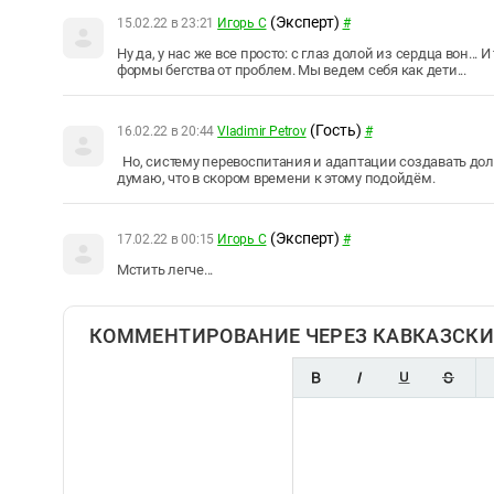
(Эксперт)
15.02.22 в 23:21
Игорь С
#
Ну да, у нас же все просто: с глаз долой из сердца вон...
формы бегства от проблем. Мы ведем себя как дети...
(Гость)
16.02.22 в 20:44
Vladimir Petrov
#
Но, систему перевоспитания и адаптации создавать долго
думаю, что в скором времени к этому подойдём.
(Эксперт)
17.02.22 в 00:15
Игорь С
#
Мстить легче...
КОММЕНТИРОВАНИЕ ЧЕРЕЗ КАВКАЗСКИ