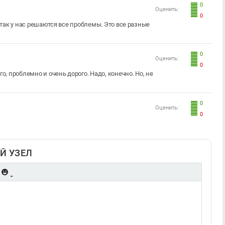
0
Оценить:
0
 И так у нас решаются все проблемы. Это все разные
0
Оценить:
0
, проблемно и очень дорого. Надо, конечно. Но, не
0
Оценить:
0
Й УЗЕЛ