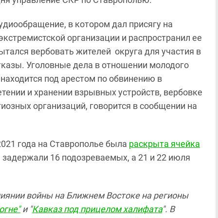
аудиообращение, в котором дал присягу на
экстремистской организации и распространил ее
пытался вербовать жителей округа для участия в
тказы. Уголовные дела в отношении молодого
 находится под арестом по обвинению в
етении и хранении взрывных устройств, вербовке
иозных организаций, говорится в сообщении на
 2021 года на Ставрополье была
раскрыта ячейка
 задержали 16 подозреваемых, а 21 и 22 июля
лиянии войны на Ближнем Востоке на регионы
огне"
и "
Кавказ под прицелом халифата
". В