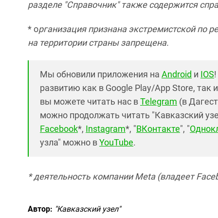
разделе "Справочник" также содержится спр
* о
рганизация признана экстремистской по р
на территории страны запрещена.
Мы обновили приложения на
Android
и
IOS
развитию как в Google Play/App Store, так 
вы можете читать нас в
Telegram
(в Дагест
можно продолжать читать "Кавказский узел"
Facebook
*,
Instagram
*, "
ВКонтакте
", "
Однок
узла" можно в
YouTube
.
* деятельность компании Meta (владеет Faceb
Автор:
"Кавказский узел"