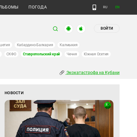
ЛЬБОМЫ
ПОГОДА
RU
EN
ВОЙТИ
шетия
Кабардино-Балкария
Калмыкия
СКФО
Ставропольский край
Чечня
Южная Осетия
Экокатастрофа на Кубани
НОВОСТИ