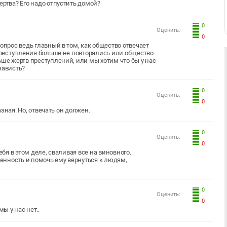
ертва? Его надо отпустить домой?
0
Оценить:
0
опрос ведь главный в том, как общество отвечает
 преступления больше не повторялись или общество
ьше жертв преступлений, или мы хотим что бы у нас
енависть?
0
Оценить:
0
азная. Но, отвечать он должен.
0
Оценить:
0
ебя в этом деле, сваливая все на виновного.
венность и помочь ему вернуться к людям,
0
Оценить:
0
ы у нас нет..