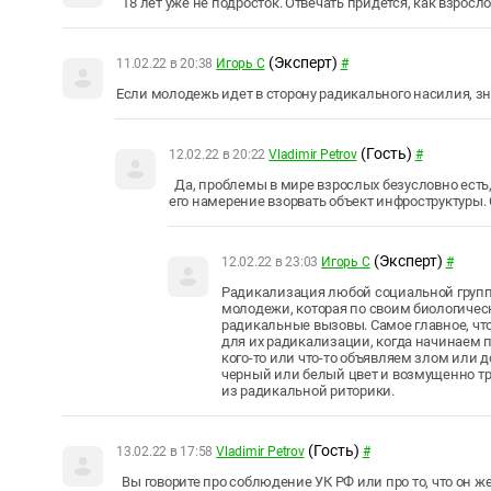
18 лет уже не подросток. Отвечать придётся, как взросло
(Эксперт)
11.02.22 в 20:38
Игорь С
#
Если молодежь идет в сторону радикального насилия, зна
(Гость)
12.02.22 в 20:22
Vladimir Petrov
#
Да, проблемы в мире взрослых безусловно есть, 
его намерение взорвать объект инфроструктуры. 
(Эксперт)
12.02.22 в 23:03
Игорь С
#
Радикализация любой социальной группы
молодежи, которая по своим биологичес
радикальные вызовы. Самое главное, что
для их радикализации, когда начинаем п
кого-то или что-то объявляем злом или д
черный или белый цвет и возмущенно тр
из радикальной риторики.
(Гость)
13.02.22 в 17:58
Vladimir Petrov
#
Вы говорите про соблюдение УК РФ или про то, что он 