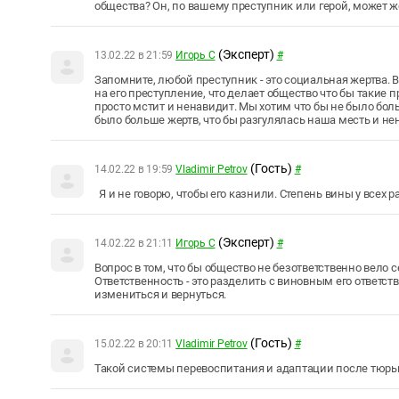
общества? Он, по вашему преступник или герой, может ж
(Эксперт)
13.02.22 в 21:59
Игорь С
#
Запомните, любой преступник - это социальная жертва. В
на его преступление, что делает общество что бы такие
просто мстит и ненавидит. Мы хотим что бы не было бол
было больше жертв, что бы разгулялась наша месть и н
(Гость)
14.02.22 в 19:59
Vladimir Petrov
#
Я и не говорю, чтобы его казнили. Степень вины у всех р
(Эксперт)
14.02.22 в 21:11
Игорь С
#
Вопрос в том, что бы общество не безответственно вело с
Ответственность - это разделить с виновным его ответст
измениться и вернуться.
(Гость)
15.02.22 в 20:11
Vladimir Petrov
#
Такой системы перевоспитания и адаптации после тюрьм