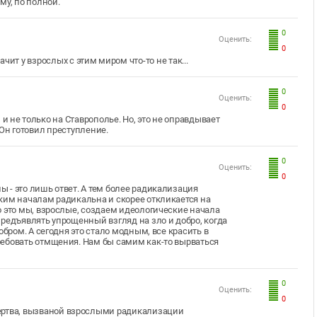
му, по полной.
0
Оценить:
0
чит у взрослых с этим миром что-то не так...
0
Оценить:
0
и не только на Ставрополье. Но, это не оправдывает
Он готовил преступление.
0
Оценить:
0
 - это лишь ответ. А тем более радикализация
ким началам радикальна и скорее откликается на
 это мы, взрослые, создаем идеологические начала
редъявлять упрощенный взгляд на зло и добро, когда
обром. А сегодня это стало модным, все красить в
ебовать отмщения. Нам бы самим как-то вырваться
0
Оценить:
0
жертва, вызваной взрослыми радикализации