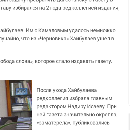
ставу избирался на 2 года редколлегией издания,
 Хайбулаев. Им с Камаловым удалось немножко
случайно, что из «Черновика» Хайбулаев ушел в
обода слова», которое стало издавать газету.
После ухода Хайбулаева
редколлегия избрала главным
редактором Надиру Исаеву. При
ней газета значительно окрепла,
«заматерела», публиковались