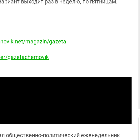
 вариант выходит раз в неделю, по пятницам.
ernovik.net/magazin/gazeta
er/gazetachernovik
ал общественно-политический еженедельник