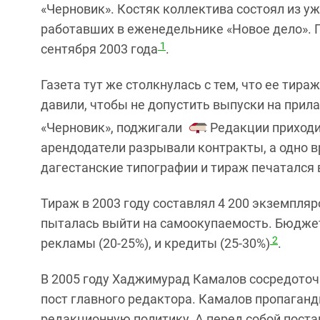
«Черновик». Костяк коллектива состоял из у
работавших в еженедельнике «Новое дело». П
1
сентября 2003 года
.
Газета тут же столкнулась с тем, что ее тира
давили, чтобы не допустить выпуски на прил
«Черновик», поджигали
. Редакции приходи
арендодатели разрывали контракты, а одно в
дагестанские типографии и тираж печатался 
Тираж в 2003 году составлял 4 200 экземпляро
пыталась выйти на самоокупаемость. Бюджет
2
рекламы (20-25%), и кредиты (25-30%)
.
В 2005 году Хаджимурад Камалов сосредоточи
пост главного редактора. Камалов пропаган
редакционную политику. А перед собой поста