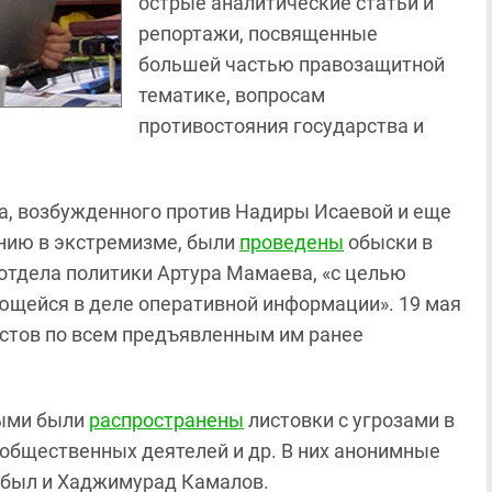
острые аналитические статьи и
репортажи, посвященные
большей частью правозащитной
тематике, вопросам
противостояния государства и
ела, возбужденного против Надиры Исаевой и еще
нию в экстремизме, были
проведены
обыски в
отдела политики Артура Мамаева, «с целью
ющейся в деле оперативной информации». 19 мая
тов по всем предъявленным им ранее
ными были
распространены
листовки с угрозами в
 общественных деятелей и др. В них анонимные
х был и Хаджимурад Камалов.