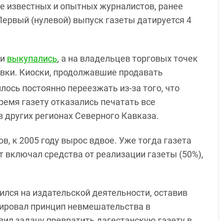
же известных и опытных журналистов, ранее
ервый (нулевой) выпуск газеты датируется 4
жи
выкупались
, а на владельцев торговых точек
авки. Киоски, продолжавшие продавать
лось постоянно переезжать из-за того, что
ремя газету отказались печатать все
в других регионах Северного Кавказа.
в, к 2005 году вырос вдвое. Уже тогда газета
 включал средства от реализации газеты (50%),
лся на издательской деятельности, оставив
дировал принцип невмешательства в
вил задачу превратить дагестанскую газету в