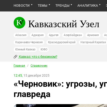
НОВОСТИ
ТЕМЫ
ТРЕНДЫ
АНАЛИТИКА
Кавказский Узел
Абхазия
Аджария
Адыгея
Азербайджан
Армения
А
Карачаево-Черкесия
Краснодарский край
Нагорный Карабах
Южный Кавказ
ЮФО
Кавказ: что с бензином?
Главная
/
Справочник
12:45,
15 декабря 2025
«Черновик»: угрозы, у
главреда