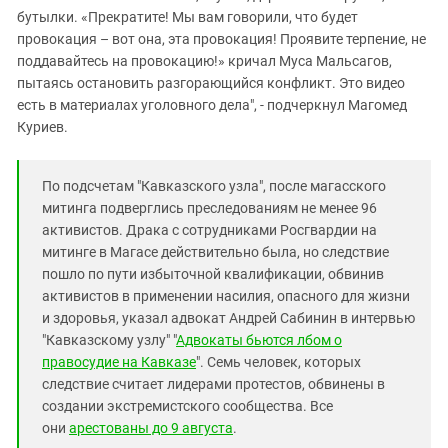
бутылки. «Прекратите! Мы вам говорили, что будет
провокация – вот она, эта провокация! Проявите терпение, не
поддавайтесь на провокацию!» кричал Муса Мальсагов,
пытаясь остановить разгорающийся конфликт. Это видео
есть в материалах уголовного дела", - подчеркнул Магомед
Куриев.
По подсчетам "Кавказского узла", после магасского
митинга подверглись преследованиям не менее 96
активистов. Драка с сотрудниками Росгвардии на
митинге в Магасе действительно была, но следствие
пошло по пути избыточной квалификации, обвинив
активистов в применении насилия, опасного для жизни
и здоровья, указал адвокат Андрей Сабинин в интервью
"Кавказскому узлу" "
Адвокаты бьются лбом о
правосудие на Кавказе
". Семь человек, которых
следствие считает лидерами протестов, обвинены в
создании экстремистского сообщества. Все
они
арестованы до 9 августа
.