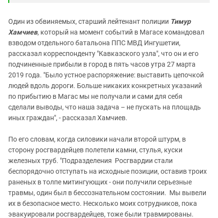
Один из обвиняемых, старший лейтенант полиции
Тимур
Хамчиев
, который на момент событий в Магасе командовал
взводом отдельного батальона ППС МВД Ингушетии,
рассказал корреспонденту "Кавказского узла", что он и его
подчиненные прибыли в город в пять часов утра 27 марта
2019 года. "Было устное распоряжение: выставить цепочкой
людей вдоль дороги. Больше никаких конкретных указаний
по прибытию в Магас мы не получали и сами для себя
сделали выводы, что наша задача – не пускать на площадь
иных граждан", - рассказал Хамчиев.
По его словам, когда силовики начали второй штурм, в
сторону росгвардейцев полетели камни, стулья, куски
железных труб. "Подразделения Росгвардии стали
беспорядочно отступать на исходные позиции, оставив троих
раненых в толпе митингующих - они получили серьезные
травмы, один был в бессознательном состоянии. Мы вывели
их в безопасное место. Несколько моих сотрудников, пока
эвакуировали росгвардейцев, тоже были травмированы.