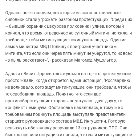
Однако, по его словам, некоторые высокопоставленные
силовики стали угрожать разгоном протестующих. "Среди них
– бывший охранник Евкурова полковник Гулиев, который
кричал, что время, отведенное на суточный митинг, истекло, и
требовал, чтобы митингующие покинули площадь. Один из
замов министра МВД Полищук пригрозил участникам
митинга, что если они через пять минут не уберутся, то их всех
«в пыль раскатают»", - рассказал Магомед Муцольгов.
Адвокат Висит Цороев также указал на то, что протестующие
просто ждали, когда откроется администрация. "Росгвардию
не волновало, кого ждут митингующие, они требовали, чтобы
те освободили площадь. Понятно, что если две
противоборствующие стороны не уступают друг другу, то
конфликт неминуем. Обстановка накалялась, к тому же с
требованием покинуть площадь выступали представители
старшего руководящего состава МВД Ингушетии. Готовую
вспыхнуть обстановку разрядили 13 сотрудников ППС. Они
быстро оценили ситуацию и поняли, что если митингующие не