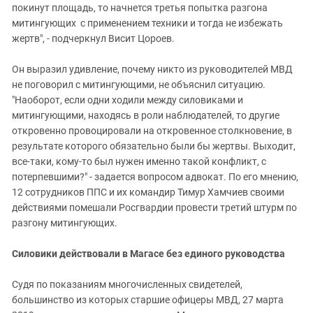
покинут площадь, то начнется третья попытка разгона
митингующих с применением техники и тогда не избежать
жертв", - подчеркнул Висит Цороев.
Он выразил удивление, почему никто из руководителей МВД
не поговорил с митингующими, не объяснил ситуацию.
"Наоборот, если одни ходили между силовиками и
митингующими, находясь в роли наблюдателей, то другие
откровенно провоцировали на откровенное столкновение, в
результате которого обязательно были бы жертвы. Выходит,
все-таки, кому-то был нужен именно такой конфликт, с
потерпевшими?" - задается вопросом адвокат. По его мнению,
12 сотрудников ППС и их командир Тимур Хамчиев своими
действиями помешали Росгвардии провести третий штурм по
разгону митингующих.
Силовики действовали в Магасе без единого руководства
Судя по показаниям многочисленных свидетелей,
большинство из которых старшие офицеры МВД, 27 марта