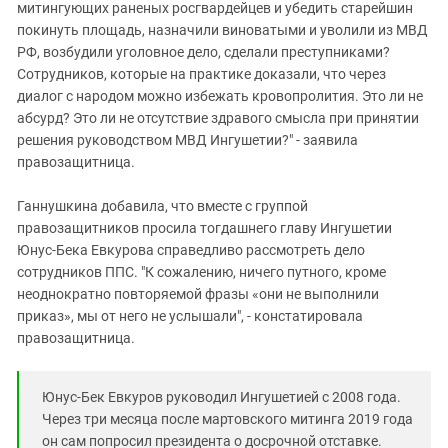
митингующих раненых росгвардейцев и убедить старейшин
покинуть площадь, назначили виноватыми и уволили из МВД
РФ, возбудили уголовное дело, сделали преступниками?
Сотрудников, которые на практике доказали, что через
диалог с народом можно избежать кровопролития. Это ли не
абсурд? Это ли не отсутствие здравого смысла при принятии
решения руководством МВД Ингушетии?" - заявила
правозащитница.
Ганнушкина добавила, что вместе с группой
правозащитников просила тогдашнего главу Ингушетии
Юнус-Бека Евкурова справедливо рассмотреть дело
сотрудников ППС. "К сожалению, ничего путного, кроме
неоднократно повторяемой фразы «они не выполнили
приказ», мы от него не услышали", - констатировала
правозащитница.
Юнус-Бек Евкуров руководил Ингушетией с 2008 года.
Через три месяца после мартовского митинга 2019 года
он сам попросил президента о досрочной отставке.