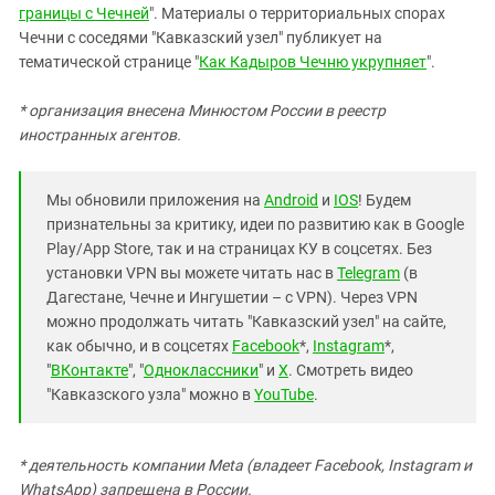
границы с Чечней
". Материалы о территориальных спорах
Чечни с соседями "Кавказский узел" публикует на
тематической странице "
Как Кадыров Чечню укрупняет
".
* организация внесена Минюстом России в реестр
иностранных агентов.
Мы обновили приложения на
Android
и
IOS
! Будем
признательны за критику, идеи по развитию как в Google
Play/App Store, так и на страницах КУ в соцсетях. Без
установки VPN вы можете читать нас в
Telegram
(в
Дагестане, Чечне и Ингушетии – с VPN). Через VPN
можно продолжать читать "Кавказский узел" на сайте,
как обычно, и в соцсетях
Facebook
*,
Instagram
*,
"
ВКонтакте
", "
Одноклассники
" и
X
. Смотреть видео
"Кавказского узла" можно в
YouTube
.
* деятельность компании Meta (владеет Facebook, Instagram и
WhatsApp) запрещена в России.