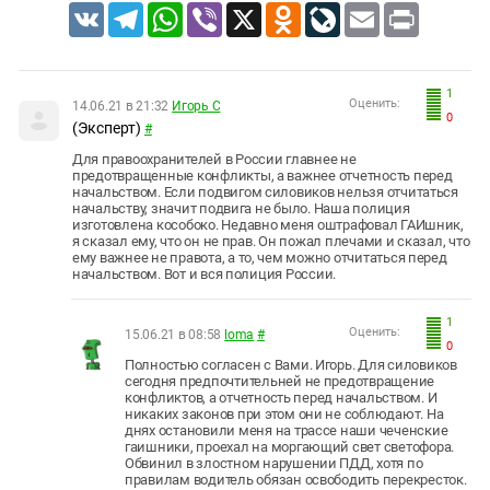
VK
Telegram
WhatsApp
Viber
X
Odnoklassniki
LiveJournal
Email
Print
1
Оценить:
14.06.21 в 21:32
Игорь С
0
(Эксперт)
#
Для правоохранителей в России главнее не
предотвращенные конфликты, а важнее отчетность перед
начальством. Если подвигом силовиков нельзя отчитаться
начальству, значит подвига не было. Наша полиция
изготовлена кособоко. Недавно меня оштрафовал ГАИшник,
я сказал ему, что он не прав. Он пожал плечами и сказал, что
ему важнее не правота, а то, чем можно отчитаться перед
начальством. Вот и вся полиция России.
1
Оценить:
15.06.21 в 08:58
loma
#
0
Полностью согласен с Вами. Игорь. Для силовиков
сегодня предпочтительней не предотвращение
конфликтов, а отчетность перед начальством. И
никаких законов при этом они не соблюдают. На
днях остановили меня на трассе наши чеченские
гаишники, проехал на моргающий свет светофора.
Обвинил в злостном нарушении ПДД, хотя по
правилам водитель обязан освободить перекресток.