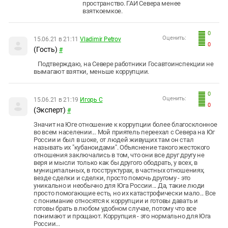
пространство. ГАИ Севера менее
взяткоемкое.
0
Оценить:
15.06.21 в 21:11
Vladimir Petrov
0
(Гость)
#
Подтверждаю, на Севере работники Госавтоинспекции не
вымагают взятки, меньше коррупции.
0
Оценить:
15.06.21 в 21:19
Игорь С
0
(Эксперт)
#
Значит на Юге отношение к коррупции более благосклонное
во всем населении... Мой приятель переехал с Севера на Юг
России и был в шоке, от людей живущих там он стал
называть их "кубаноидами". Объяснение такого жестокого
отношения заключались в том, что они все друг другу не
веря и мысли только как бы другого ободрать, у всех, в
муниципальных, в госструктурах, в частных отношениях,
везде сделки и сделки, просто помочь другому - это
уникально и необычно для Юга России... Да, такие люди
просто помогающие есть, но их катастрофически мало... Все
с понимание относятся к коррупции и готовы давать и
готовы брать в любом удобном случае, потому что все
понимают и прощают. Коррупция - это нормально для Юга
России...