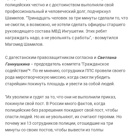
полицейских честно и с достоинством выполняли свой
профессиональный и человеческий долг, подчеркнул
Шамилов. "Тринадцать человек за три минуты сделали то, что
не смогли, а возможно, не хотели сделать офицеры старшего
руководящего состава МВД Ингушетии. Этих ребят
награждать надо, а не увольнять с работы", - возмутился
Магомед Шамилов.
С дагестанским правозащитником согласна и
Светлана
Ганнушкина
– председатель комитета "Гражданское
содействие"*. По ее мнению, сотрудники ППС провели своего
рода миротворческую миссию, когда смогли убедить
старейшин покинуть площадь и увести за собой людей.
"Их уволили и судят за то, что они не выполнили приказ,
покинули свой пост. В России много фактов, когда
полицейские без разрешения покидают свой пост, чтобы
спасти людей. Но их не увольняют, их считают героями. Но
почему же 13 сотрудников полиции, отошедшие на три
минуты со своих постов, чтобы вывести из толпы