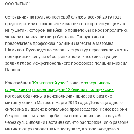
ЗАСТАВЛЯЕТ
ООО "МЕМО".
Дагестан
КАВКАЗ ЗА ПАЛЕСТИНУ
Ингушетия
ИНАКОМЫСЛИЕ В ЧЕЧНЕ
Сотрудники патрульно-постовой службы весной 2019 года
предотвратили столкновение силовиков с протестующими в
Кабардино-Балкария
ПРЕСЛЕДОВАНИЕ АКТИВИСТОВ
Ингушетии, которое неизбежно привело бы к кровопролитию,
МОБИЛИЗАЦИЯ И ПРОТЕСТЫ
Калмыкия
указали правозащитница Светлана Ганнушкина и
Карачаево-Черкесия
председатель профсоюза полиции Дагестана Магомед
Шамилов. Руководство силовых структур переложило на этих
Краснодарский край
полицейских вину за обострение политической ситуации,
Нагорный Карабах
заявил глава межрегионального профсоюза полиции Михаил
Павлов.
Российская Федерация
Ростовская область
Как сообщал "
Кавказский узел
", в июне
завершилось
Северная Осетия - Алания
следствие по уголовному делу 12 бывших полицейских
,
которые обвинены в неисполнении приказа о разгоне
СКФО
митингующих в Магасе в марте 2019 года. Дело еще одного
Ставропольский край
силовика выделено в отдельное производство. Ранее все они
безуспешно пытались добиться восстановления на службе
Чечня
через суд. Силовики настаивают, что распоряжения о разгоне
Южная Осетия
митинга от руководства не поступало, а уголовное дело о