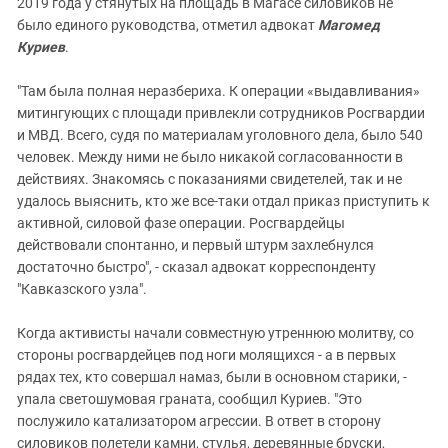
2019 года у стянутых на площадь в Магасе силовиков не
было единого руководства, отметил адвокат
Магомед
Куриев
.
"Там была полная неразбериха. К операции «выдавливания»
митингующих с площади привлекли сотрудников Росгвардии
и МВД. Всего, судя по материалам уголовного дела, было 540
человек. Между ними не было никакой согласованности в
действиях. Знакомясь с показаниями свидетелей, так и не
удалось выяснить, кто же все-таки отдал приказ приступить к
активной, силовой фазе операции. Росгвардейцы
действовали спонтанно, и первый штурм захлебнулся
достаточно быстро", - сказал адвокат корреспонденту
"Кавказского узла".
Когда активисты начали совместную утреннюю молитву, со
стороны росгвардейцев под ноги молящихся - а в первых
рядах тех, кто совершал намаз, были в основном старики, -
упала светошумовая граната, сообщил Куриев. "Это
послужило катализатором агрессии. В ответ в сторону
силовиков полетели камни, стулья, деревянные бруски,