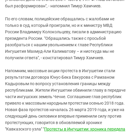
был расформирован", - напомнил Тимур Хамчиев.
По его словам, полицейские обращались с жалобами не
только в суд, который проиграли, но и к министру МВД
России Владимиру Колокольцеву, писали в администрацию
президента России. "Обращались также с просьбой
разобраться с нашим увольнением к главе Республики
Ингушетия Махмуд-Али Калиматову – и ниоткуда мы не
получили ответа", - констатировал Тимур Хамчиев.
Напомним, массовые акции протеста в Ингушетии стали
результатом договора Юнус-Бека Евкурова с Рамзаном
Кадыровым по вопросу установления границы между
республиками. Жители Ингушетии обвинили главу в передаче
части ингушских земель Чечне. Соглашение глав республик
привело к массовым народным протестам осенью 2018 года.
Новая фаза протестов началась 26 марта 2019 года, и уже на
следующий день силовики впервые применили силу против
протестующих, говорится в обновляемой хронике
"Кавказского узла" "
Протесты в Ингушетии: хроника передела