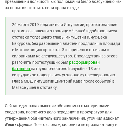
Южный Кавказ
превышении должностных полномочий было возбуждено из-
за попытки отстоять свои права в суде.
ЮФО
26 марта 2019 года жители Ингушетии, протестовавшие
против соглашения о границе с Чечней и добивавшиеся
отставки тогдашнего главы Ингушетии Юнус-Бека
Евкурова, без разрешения властей продлили на площади
в Магасе акцию протеста. Это привело к стычкам с
силовиками на следующее утро. Впоследствии за отказ
разгонять протестующих был
расформирован
батальон
патрульно-постовой службы - 13 его
сотрудников подверглись уголовному преследованию.
Глава МВД Ингушетии Дмитрий Кава после событий в
Магасе ушел в отставку.
Сейчас идет ознакомление обвиняемых с материалами
следствия, после чего дело передадут в прокуратуру для
утверждения обвинительного заключения, уточнил адвокат
Висит Цороев
. По его словам, силовики не признают вину в