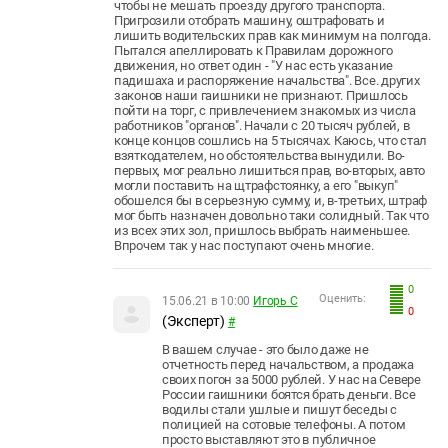
чтобы не мешать проезду другого транспорта.
Пригрозили отобрать машину, оштрафовать и
лишить водительских прав как минимум на полгода.
Пытался апеллировать к Правилам дорожного
движения, но ответ один - "У нас есть указание
падишаха и распоряжение начальства". Все. других
законов наши гаишники не признают. Пришлось
пойти на торг, с привлечением знакомых из числа
работников "органов". Начали с 20 тысяч рублей, в
конце концов сошлись на 5 тысячах. Каюсь, что стал
взяткодателем, но обстоятельства вынудили. Во-
первых, мог реально лишиться прав, во-вторых, авто
могли поставить на щтрафстоянку, а его "выкуп"
обошелся бы в серьезную сумму, и, в-третьих, штраф
мог быть назначен довольно таки солидный. Так что
из всех этих зол, пришлось выбрать наименьшее.
Впрочем так у нас поступают очень многие.
0
Оценить:
15.06.21 в 10:00
Игорь С
0
(Эксперт)
#
В вашем случае - это было даже не
отчетность перед начальством, а продажа
своих погон за 5000 рублей. У нас на Севере
России гаишники боятся брать деньги. Все
водилы стали ушлые и пишут беседы с
полицией на сотовые телефоны. А потом
просто выставляют это в публичное