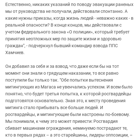
Естественно, никаких указаний по поводу эвакуации раненых
мы от руководства не получали, действовали спонтанно. А
какие нужны приказы, когда жизнь людей - неважно каких - в
реальной опасности? В конце концов, мы действовали с
учетом федерального закона «О полиции», который требует
принятия неотложных мер по защите жизни и здоровью
граждан", - подчеркнул бывший командир взвода ППС
Хамчиев.
Он добавил за себя и за взвод, что даже если бы на тот
момент они знали о грядущем наказании, то все равно
поступили бы только так. "Обе попытки вытеснения
митингующих из Магаса не увенчались успехом. И всем было
понятно, что будет третья попытка, к которой росгвардейцы
подготовятся основательно. Зная это, к месту проведения
митинга стало прибывать все больше людей. И
росгвардейцы, и митингующие были настроены по-боевому.
Мы понимали, к чему это может привести: Росгвардия
сбивает машинами ограждения, неминуемо пострадают те,
кто в первых рядах – а это старейшины, лидеры оппозиции, –