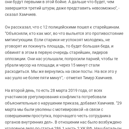
они будут первыми в этой бойне. А дальше что будет, чем
завершится третий штурм, даже представить невозможно", -
сказал Хамчиев.
Он рассказал, что с 12 полицейскими пошел к старейшинам.
"Объясняли, кто как мог, во что выльется это противостояние
митингующим. Если старики не успокоят молодежь, не
уговорят их покинуть площадь, то будет большая беда, и
обвинят в этом в первую очередь старейшин, лидеров
оппозиции. Они нас услышали, попросили парней, чтобы те
убрали мусор на площади, и через 15 минут стали
расходиться. Мы же вернулись на свои посты. На все это у
нас ушло не более пяти минут", - отметил Тимур Хамчиев.
На второй день, то есть 28 марта 2019 года, от всех
участников урегулирования конфликта потребовали
объяснительные о нарушении приказа, добавил Хамчиев. "29
марта мы были уволены с мотивировкой «в связи с
совершением проступка, порочащего честь сотрудника
органов внутренних дел». В отношении нас было возбуждено
уголовное дело по статье 286.1 часть 2 УК РФ. Наш батальон