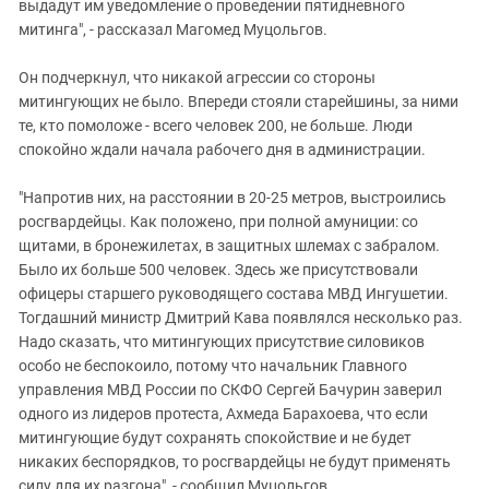
выдадут им уведомление о проведении пятидневного
митинга", - рассказал Магомед Муцольгов.
Он подчеркнул, что никакой агрессии со стороны
митингующих не было. Впереди стояли старейшины, за ними
те, кто помоложе - всего человек 200, не больше. Люди
спокойно ждали начала рабочего дня в администрации.
"Напротив них, на расстоянии в 20-25 метров, выстроились
росгвардейцы. Как положено, при полной амуниции: со
щитами, в бронежилетах, в защитных шлемах с забралом.
Было их больше 500 человек. Здесь же присутствовали
офицеры старшего руководящего состава МВД Ингушетии.
Тогдашний министр Дмитрий Кава появлялся несколько раз.
Надо сказать, что митингующих присутствие силовиков
особо не беспокоило, потому что начальник Главного
управления МВД России по СКФО Сергей Бачурин заверил
одного из лидеров протеста, Ахмеда Барахоева, что если
митингующие будут сохранять спокойствие и не будет
никаких беспорядков, то росгвардейцы не будут применять
силу для их разгона", - сообщил Муцольгов.