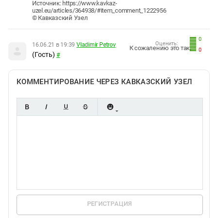
Источник: https://www.kavkaz-
uzel.eu/articles/364938/#item_comment_1222956
© Кавказский Узел
0
Оценить:
16.06.21 в 19:39
Vladimir Petrov
К сожалению это так.
0
(Гость)
#
КОММЕНТИРОВАНИЕ ЧЕРЕЗ КАВКАЗСКИЙ УЗЕЛ
РЕГИСТРАЦИЯ