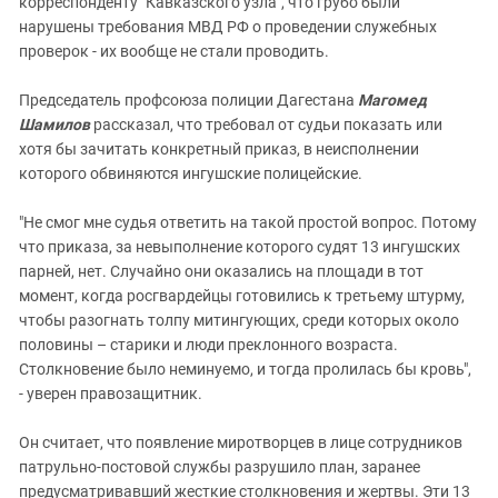
корреспонденту "Кавказского узла", что грубо были
нарушены требования МВД РФ о проведении служебных
проверок - их вообще не стали проводить.
Председатель профсоюза полиции Дагестана
Магомед
Шамилов
рассказал, что требовал от судьи показать или
хотя бы зачитать конкретный приказ, в неисполнении
которого обвиняются ингушские полицейские.
"Не смог мне судья ответить на такой простой вопрос. Потому
что приказа, за невыполнение которого судят 13 ингушских
парней, нет. Случайно они оказались на площади в тот
момент, когда росгвардейцы готовились к третьему штурму,
чтобы разогнать толпу митингующих, среди которых около
половины – старики и люди преклонного возраста.
Столкновение было неминуемо, и тогда пролилась бы кровь",
- уверен правозащитник.
Он считает, что появление миротворцев в лице сотрудников
патрульно-постовой службы разрушило план, заранее
предусматривавший жесткие столкновения и жертвы. Эти 13