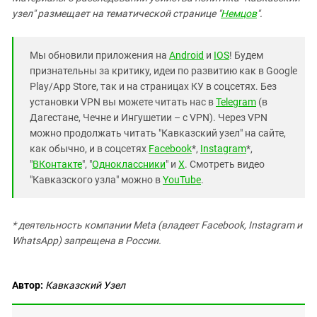
узел" размещает на тематической странице "
Немцов
".
Мы обновили приложения на
Android
и
IOS
! Будем
признательны за критику, идеи по развитию как в Google
Play/App Store, так и на страницах КУ в соцсетях. Без
установки VPN вы можете читать нас в
Telegram
(в
Дагестане, Чечне и Ингушетии – с VPN). Через VPN
можно продолжать читать "Кавказский узел" на сайте,
как обычно, и в соцсетях
Facebook
*,
Instagram
*,
"
ВКонтакте
", "
Одноклассники
" и
X
. Смотреть видео
"Кавказского узла" можно в
YouTube
.
* деятельность компании Meta (владеет Facebook, Instagram и
WhatsApp) запрещена в России.
Автор:
Кавказский Узел