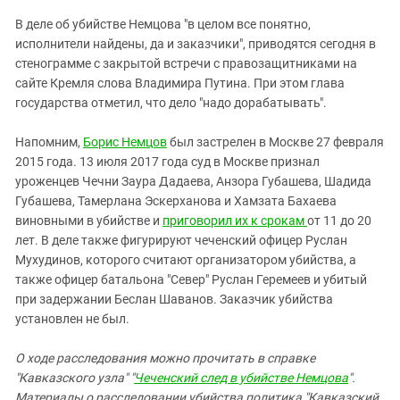
Южный Кавказ
В деле об убийстве Немцова "в целом все понятно,
ЮФО
исполнители найдены, да и заказчики", приводятся сегодня в
стенограмме с закрытой встречи с правозащитниками на
сайте Кремля слова Владимира Путина. При этом глава
государства отметил, что дело "надо дорабатывать".
Напомним,
Борис Немцов
был застрелен в Москве 27 февраля
2015 года. 13 июля 2017 года суд в Москве признал
уроженцев Чечни Заура Дадаева, Анзора Губашева, Шадида
Губашева, Тамерлана Эскерханова и Хамзата Бахаева
виновными в убийстве и
приговорил их к срокам
от 11 до 20
лет. В деле также фигурируют чеченский офицер Руслан
Мухудинов, которого считают организатором убийства, а
также офицер батальона "Север" Руслан Геремеев и убитый
при задержании Беслан Шаванов. Заказчик убийства
установлен не был.
О ходе расследования можно прочитать в справке
"Кавказского узла" "
Чеченский след в убийстве Немцова
".
Материалы о расследовании убийства политика "Кавказский