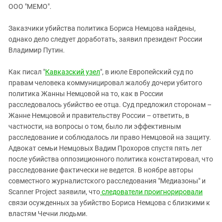
ЗАСТАВЛЯЕТ
ООО "МЕМО".
Дагестан
КАВКАЗ ЗА ПАЛЕСТИНУ
Ингушетия
ИНАКОМЫСЛИЕ В ЧЕЧНЕ
Заказчики убийства политика Бориса Немцова найдены,
однако дело следует доработать, заявил президент России
Кабардино-Балкария
ПРЕСЛЕДОВАНИЕ АКТИВИСТОВ
Владимир Путин.
МОБИЛИЗАЦИЯ И ПРОТЕСТЫ
Калмыкия
Карачаево-Черкесия
Как писал "
Кавказский узел
", в июле Европейский суд по
правам человека коммуницировал жалобу дочери убитого
Краснодарский край
политика Жанны Немцовой на то, как в России
Нагорный Карабах
расследовалось убийство ее отца. Суд предложил сторонам –
Жанне Немцовой и правительству России – ответить, в
Российская Федерация
частности, на вопросы о том, было ли эффективным
Ростовская область
расследование и соблюдалось ли право Немцовой на защиту.
Северная Осетия - Алания
Адвокат семьи Немцовых Вадим Прохоров спустя пять лет
после убийства оппозиционного политика констатировал, что
СКФО
расследование фактически не ведется. В ноябре авторы
Ставропольский край
совместного журналистского расследования "Медиазоны" и
Scanner Project заявили, что
следователи проигнорировали
Чечня
связи осужденных за убийство Бориса Немцова с близкими к
Южная Осетия
властям Чечни людьми.