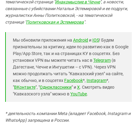
тематической странице "
Инакомыслие в Чечне
", а новости,
связанные с убийствами Натальи Эстемировой и ее подруги,
журналистки Анны Политковской, - на тематической
странице "
Политковская и Эстемирова
".
Мы обновили приложения на
Android
и
IOS
! Будем
признательны за критику, идеи по развитию как в Google
Play/App Store, так и на страницах КУ в соцсетях. Без
установки VPN вы можете читать нас в
Telegram
(в
Дагестане, Чечне и Ингушетии – с VPN). Через VPN
можно продолжать читать "Кавказский узел" на сайте,
как обычно, и в соцсетях
Facebook
*,
Instagram
*,
"
ВКонтакте
", "
Одноклассники
" и
X
. Смотреть видео
"Кавказского узла" можно в
YouTube
.
* деятельность компании Meta (владеет Facebook, Instagram и
WhatsApp) запрещена в России.