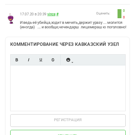
0
Оценить:
17.07.20 в 20:39
vince
#
0
И ведь её убийца,ходит в мечеть,держит уразу .... молится
(иногда) .... и вообще,чечендарш лицемераш ю поголовно!
КОММЕНТИРОВАНИЕ ЧЕРЕЗ КАВКАЗСКИЙ УЗЕЛ
РЕГИСТРАЦИЯ