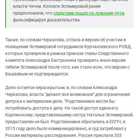
власти Чечни. Коллеги Эстемировой ранее
предположили, что
следствие пошло по ложному пути
,
фальсифицируя доказательства.
Также, по словам Черкасова, отпала и версия об участии в
похищении Эстемировой сотрудников Курчалоевского РОВД,
которых проверяли в рамках приказа главы Следственного
комитета Александра Бастрыкина проверить иные версии
гибели Эстемировой после того, как стало ясно, что версия с
Башаевым не подтверждается.
Дело остается нераскрытым, и, по словам Александра
Черкасова, власти "делают все возможное" для ограничения
допуска к материалам дела. "Родственники могли бы
потребовать доступа к делу. Но такой доступ адвокату
Карпинскому, представлявшему сестру Натальи Эстемировой,
предоставлен не был. Родственники обратились в ЕСПЧ, в
2015 году дело было коммуницировано, и суд затребовал у
России материалы расследования. Россия прислала 333