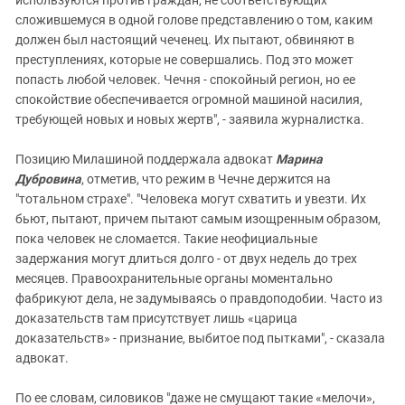
сложившемуся в одной голове представлению о том, каким
должен был настоящий чеченец. Их пытают, обвиняют в
преступлениях, которые не совершались. Под это может
попасть любой человек. Чечня - спокойный регион, но ее
спокойствие обеспечивается огромной машиной насилия,
требующей новых и новых жертв", - заявила журналистка.
Позицию Милашиной поддержала адвокат
Марина
Дубровина
, отметив, что режим в Чечне держится на
"тотальном страхе". "Человека могут схватить и увезти. Их
бьют, пытают, причем пытают самым изощренным образом,
пока человек не сломается. Такие неофициальные
задержания могут длиться долго - от двух недель до трех
месяцев. Правоохранительные органы моментально
фабрикуют дела, не задумываясь о правдоподобии. Часто из
доказательств там присутствует лишь «царица
доказательств» - признание, выбитое под пытками", - сказала
адвокат.
По ее словам, силовиков "даже не смущают такие «мелочи»,