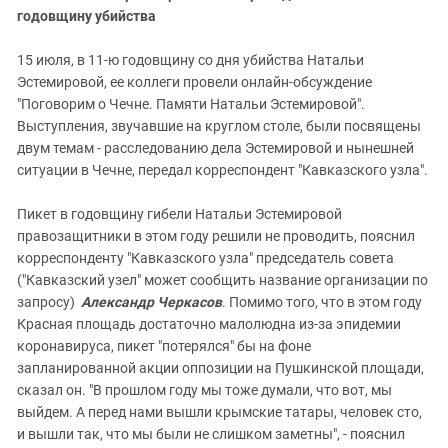
годовщину убийства
15 июля, в 11-ю годовщину со дня убийства Натальи
Эстемировой, ее коллеги провели онлайн-обсуждение
"Поговорим о Чечне. Памяти Натальи Эстемировой".
Выступления, звучавшие на круглом столе, были посвящены
двум темам - расследованию дела Эстемировой и нынешней
ситуации в Чечне, передал корреспондент "Кавказского узла".
Пикет в годовщину гибели Натальи Эстемировой
правозащитники в этом году решили не проводить, пояснил
корреспонденту "Кавказского узла" председатель совета
("Кавказский узел" может сообщить название организации по
запросу)
Александр Черкасов
. Помимо того, что в этом году
Красная площадь достаточно малолюдна из-за эпидемии
коронавируса, пикет "потерялся" бы на фоне
запланированной акции оппозиции на Пушкинской площади,
сказал он. "В прошлом году мы тоже думали, что вот, мы
выйдем. А перед нами вышли крымские татары, человек сто,
и вышли так, что мы были не слишком заметны", - пояснил