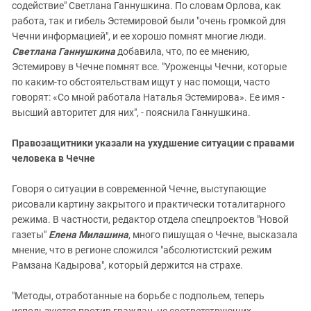
содействие" Светлана Ганнушкина. По словам Орлова, как
работа, так и гибель Эстемировой были "очень громкой для
Чечни информацией", и ее хорошо помнят многие люди.
С
ветлана Г
аннуш
кина
добавила, что, по ее мнению,
Эстемирову в Чечне помнят все. "Уроженцы Чечни, которые
по каким-то обстоятельствам ищут у нас помощи, часто
говорят: «Со мной работала Наталья Эстемирова». Ее имя -
высший авторитет для них", - пояснила Ганнушкина.
Правозащитники указали на ухудшение ситуации с правами
человека в Чечне
Говоря о ситуации в современной Чечне, выступающие
рисовали картину закрытого и практически тоталитарного
режима. В частности, редактор отдела спецпроектов "Новой
газеты"
Елена Милашина
, много пишущая о Чечне, высказала
мнение, что в регионе сложился "абсолютистский режим
Рамзана Кадырова", который держится на страхе.
"Методы, отработанные на борьбе с подпольем, теперь
используются против граждан, не соответствующих