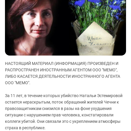
ЗАСТАВЛЯЕТ
Дагестан
КАВКАЗ ЗА ПАЛЕСТИНУ
Ингушетия
ИНАКОМЫСЛИЕ В ЧЕЧНЕ
Кабардино-Балкария
ПРЕСЛЕДОВАНИЕ АКТИВИСТОВ
МОБИЛИЗАЦИЯ И ПРОТЕСТЫ
Калмыкия
Карачаево-Черкесия
Краснодарский край
Нагорный Карабах
НАСТОЯЩИЙ МАТЕРИАЛ (ИНФОРМАЦИЯ) ПРОИЗВЕДЕН И
Российская Федерация
РАСПРОСТРАНЕН ИНОСТРАННЫМ АГЕНТОМ ООО "МЕМО",
ЛИБО КАСАЕТСЯ ДЕЯТЕЛЬНОСТИ ИНОСТРАННОГО АГЕНТА
Ростовская область
ООО "МЕМО".
Северная Осетия - Алания
За 11 лет, в течение которых убийство Натальи Эстемировой
СКФО
остается нераскрытым, поток обращений жителей Чечни к
Ставропольский край
правозащитникам снизился в разы на фоне ухудшения
Чечня
ситуации с нарушением прав человека, констатировали
коллеги убитой. Они связали это с укреплением атмосферы
Южная Осетия
страха в республике.