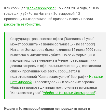
Южный Кавказ
Как сообщал "
Кавказский узел
", 15 июля 2019 года, в 10-ю
ЮФО
годовщину убийства Натальи Эстемировой, 13
правозащитных организаций призвали власти России
раскрыть ее убийство
.
Сотрудница грозненского офиса ("Кавказский узел"
может сообщить название организации по запросу)
Наталья Эстемирова была похищена 15 июля 2009 года,
вывезена в Ингушетию и убита. По ее информации о
нарушениях прав человека в Чечне правозащитники
делали запросы в официальные инстанции, составляли
списки пропавших без вести, сообщается в
подготовленной "Кавказским узлом" биографии
Натальи
Эстемировой
. О расследовании и основных версиях
убийства правозащитницы можно узнать из справки
"Кавказского узла" "
Убийство Натальи Эстемировой
".
Коллеги Эстемировой решили не проводить пикет в