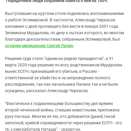
"
Порядочные люди сохранили память о ней на 100%"
Выступавшие на круглом столе поделились воспоминаниями
о работе Эстемировой. В частности, Александр Черкасов
напомнил о деле пропавшего без вести в январе 2001 года
Зелимхана Мурдалова, по делу о пытках которого, во многом
благодаря доказательствам, собранным Эстемировой, был
осужден милиционер Сергей Лапин
.
Решение суда стало "одним из редких прецедентов", а 31
марта 2020 года решение по иску родственников Мурдалова
вынес ЕСПЧ, признавший его убитым, а Россию -
ответственной за убийство и за непроведение полного
расследования, так как начальники Лапина так и не были
осуждены, рассказал Александр Черкасов.
"Фактически к подавляющему большинству дел времен
второй чеченской войны, ставших известными, приложила
руку Наташа. Многие из тех, кто добивается [даже] такой
неполной, кривой справедливости через решения ЕСПЧ - это
те, с кем работала Наташа", - сказал он.