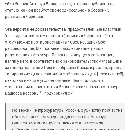
убил боевик Алхазур Башаев за то, что она опубликовала
статью, как он вербует своих односельчан в боевики", -
рассказал Черкасов.
Эта версия и ее доказательства, предоставленные властями,
"выглядели слишком нарочито", пояснил Черкасов. "Что
этому можно противопоставить? Свое независимое
расследование. Мы провели расследование, нашли
родственника Алхазура Башаева, живущего во Франции,
взяли у него, в соответствии с законодательством Франции и
законодательством России, образцы биоматериалов, провели
типирование ДНК и сравнили с образцами ДНК [похитителей],
находившимися в уголовном деле. Выяснилось, что
утверждения о присутствии биологических следов Алхазура
Башаева неверны", - подчеркнул он.
По версии Генпрокуратуры России, к убийству причастен
объявленный в международный розыск Алхазур
Башаев. Мотивом преступления стала месть за
публикации правозащитницы и дискредитация органов