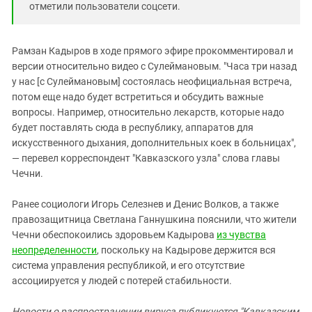
отметили пользователи соцсети.
Рамзан Кадыров в ходе прямого эфире прокомментировал и
версии относительно видео с Сулеймановым. "Часа три назад
у нас [с Сулеймановым] состоялась неофициальная встреча,
потом еще надо будет встретиться и обсудить важные
вопросы. Например, относительно лекарств, которые надо
будет поставлять сюда в республику, аппаратов для
искусственного дыхания, дополнительных коек в больницах",
— перевел корреспондент "Кавказского узла" слова главы
Чечни.
Ранее социологи Игорь Селезнев и Денис Волков, а также
правозащитница Светлана Ганнушкина пояснили, что жители
Чечни обеспокоились здоровьем Кадырова
из чувства
неопределенности
, поскольку на Кадырове держится вся
система управления республикой, и его отсутствие
ассоциируется у людей с потерей стабильности.
Новости о распространении вируса публикуются "Кавказским