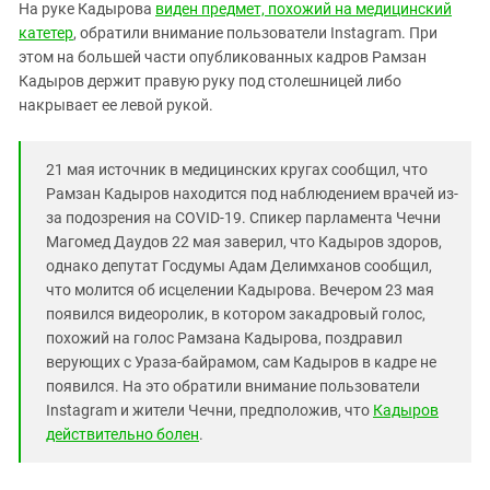
Южный Кавказ
На руке Кадырова
виден предмет, похожий на медицинский
катетер
, обратили внимание пользователи Instagram. При
ЮФО
этом на большей части опубликованных кадров Рамзан
Кадыров держит правую руку под столешницей либо
накрывает ее левой рукой.
21 мая источник в медицинских кругах сообщил, что
Рамзан Кадыров находится под наблюдением врачей из-
за подозрения на COVID-19. Спикер парламента Чечни
Магомед Даудов 22 мая заверил, что Кадыров здоров,
однако депутат Госдумы Адам Делимханов сообщил,
что молится об исцелении Кадырова. Вечером 23 мая
появился видеоролик, в котором закадровый голос,
похожий на голос Рамзана Кадырова, поздравил
верующих с Ураза-байрамом, сам Кадыров в кадре не
появился. На это обратили внимание пользователи
Instagram и жители Чечни, предположив, что
Кадыров
действительно болен
.