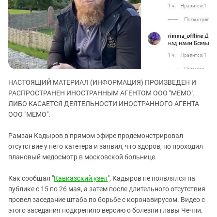
ЗАСТАВЛЯЕТ
Дагестан
КАВКАЗ ЗА ПАЛЕСТИНУ
Ингушетия
ИНАКОМЫСЛИЕ В ЧЕЧНЕ
Кабардино-Балкария
ПРЕСЛЕДОВАНИЕ АКТИВИСТОВ
МОБИЛИЗАЦИЯ И ПРОТЕСТЫ
Калмыкия
Карачаево-Черкесия
НАСТОЯЩИЙ МАТЕРИАЛ (ИНФОРМАЦИЯ) ПРОИЗВЕДЕН И
Краснодарский край
РАСПРОСТРАНЕН ИНОСТРАННЫМ АГЕНТОМ ООО "МЕМО",
Нагорный Карабах
ЛИБО КАСАЕТСЯ ДЕЯТЕЛЬНОСТИ ИНОСТРАННОГО АГЕНТА
Российская Федерация
ООО "МЕМО".
Ростовская область
Рамзан Кадыров в прямом эфире продемонстрировал
Северная Осетия - Алания
отсутствие у него катетера и заявил, что здоров, но проходил
плановый медосмотр в московской больнице.
СКФО
Ставропольский край
Как сообщал "
Кавказский узел
", Кадыров не появлялся на
Чечня
публике с 15 по 26 мая, а затем после длительного отсутствия
провел заседание штаба по борьбе с коронавирусом. Видео с
Южная Осетия
этого заседания подкрепило версию о болезни главы Чечни.