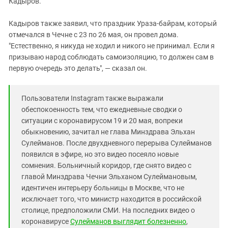
Кадыров.
Кадыров также заявил, что праздник Ураза-байрам, который
отмечался в Чечне с 23 по 26 мая, он провел дома.
"Естественно, я никуда не ходил и никого не принимал. Если я
призываю народ соблюдать самоизоляцию, то должен сам в
первую очередь это делать", — сказал он.
Пользователи Instagram также выражали
обеспокоенность тем, что ежедневные сводки о
ситуации с коронавирусом 19 и 20 мая, вопреки
обыкновению, зачитал не глава Минздрава Эльхан
Сулейманов. После двухдневного перерыва Сулейманов
появился в эфире, но это видео посеяло новые
сомнения. Больничный коридор, где снято видео с
главой Минздрава Чечни Эльханом Сулеймановым,
идентичен интерьеру больницы в Москве, что не
исключает того, что министр находится в российской
столице, предположили СМИ. На последних видео о
коронавирусе
Сулейманов выглядит болезненно
,