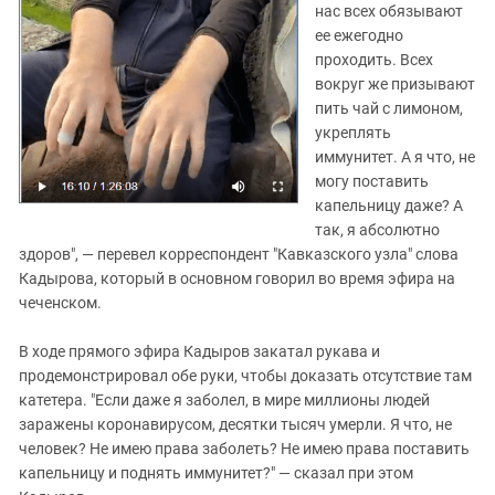
нас всех обязывают
ее ежегодно
проходить. Всех
вокруг же призывают
пить чай с лимоном,
укреплять
иммунитет. А я что, не
могу поставить
капельницу даже? А
так, я абсолютно
здоров", — перевел корреспондент "Кавказского узла" слова
Кадырова, который в основном говорил во время эфира на
чеченском.
В ходе прямого эфира Кадыров закатал рукава и
продемонстрировал обе руки, чтобы доказать отсутствие там
катетера. "Если даже я заболел, в мире миллионы людей
заражены коронавирусом, десятки тысяч умерли. Я что, не
человек? Не имею права заболеть? Не имею права поставить
капельницу и поднять иммунитет?" — сказал при этом