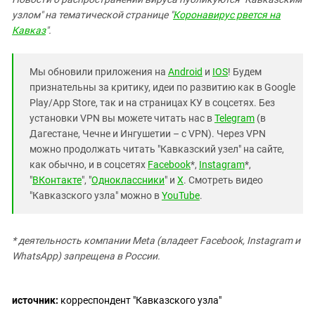
узлом" на тематической странице "
Коронавирус рвется на
Кавказ
".
Мы обновили приложения на
Android
и
IOS
! Будем
признательны за критику, идеи по развитию как в Google
Play/App Store, так и на страницах КУ в соцсетях. Без
установки VPN вы можете читать нас в
Telegram
(в
Дагестане, Чечне и Ингушетии – с VPN). Через VPN
можно продолжать читать "Кавказский узел" на сайте,
как обычно, и в соцсетях
Facebook
*,
Instagram
*,
"
ВКонтакте
", "
Одноклассники
" и
X
. Смотреть видео
"Кавказского узла" можно в
YouTube
.
* деятельность компании Meta (владеет Facebook, Instagram и
WhatsApp) запрещена в России.
источник:
корреспондент "Кавказского узла"