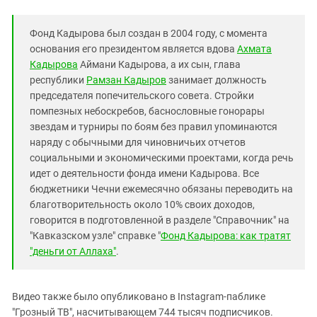
Фонд Кадырова был создан в 2004 году, с момента
основания его президентом является вдова
Ахмата
Кадырова
Аймани Кадырова, а их сын, глава
республики
Рамзан Кадыров
занимает должность
председателя попечительского совета. Стройки
помпезных небоскребов, баснословные гонорары
звездам и турниры по боям без правил упоминаются
наряду с обычными для чиновничьих отчетов
социальными и экономическими проектами, когда речь
идет о деятельности фонда имени Кадырова. Все
бюджетники Чечни ежемесячно обязаны переводить на
благотворительность около 10% своих доходов,
говорится в подготовленной в разделе "Справочник" на
"Кавказском узле" справке "
Фонд Кадырова: как тратят
"деньги от Аллаха"
.
Видео также было опубликовано в Instagram-паблике
"Грозный ТВ", насчитывающем 744 тысяч подписчиков.