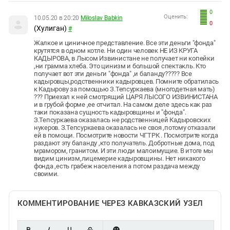
0
Оценить:
10.05.20 в 20:20
Miloslav Babkin
0
(Хулиган)
#
Жалкое и циничное представление. Все эти деньги "фонда"
крутятся в одном котле. Ни один человек НЕ ИЗ КРУГА
КАДЫРОВА, в Лысом Извинистане не получает ни копейки
,ни грамма хлеба. Это цинизм и большой спектакль. Кто
получает вот эти деньги "фонда" ,и баланду????? Все
кадыровцы,родственники кадыровцев. Помните обратилась
к Кадырову за помощью З.Тепсуркаева (многодетная мать)
??? Приехал к ней смотрящий ЦАРЯ ЛЫСОГО ИЗВИНИСТАНА
и в грубой форме ,ее отчитал. На самом деле здесь как раз
таки показана сущность кадыровщины и "фонда".
З.Тепсуркаева оказалась не родственницей Кадыровских
нукеров. З.Тепсуркаева оказалась не своя ,потому отказали
ей в помощи. Посмотрите новости ЧГТРК . Посмотрите когда
раздают эту баланду ,кто получатель. Добротные дома, под
мрамором, гранитом. И эти люди малоимущие. В итоге мы
видим цинизм,лицемерие кадыровщины. Нет никакого
фонда ,есть грабеж населения а потом раздача между
своими.
КОММЕНТИРОВАНИЕ ЧЕРЕЗ КАВКАЗСКИЙ УЗЕЛ