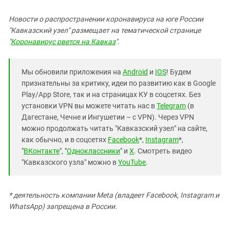
Новости о распространении коронавируса на юге России
"Кавказский узел" размещает на тематической странице
"
Коронавирус рвется на Кавказ
".
Мы обновили приложения на
Android
и
IOS
! Будем
признательны за критику, идеи по развитию как в Google
Play/App Store, так и на страницах КУ в соцсетях. Без
установки VPN вы можете читать нас в
Telegram
(в
Дагестане, Чечне и Ингушетии – с VPN). Через VPN
можно продолжать читать "Кавказский узел" на сайте,
как обычно, и в соцсетях
Facebook
*,
Instagram
*,
"
ВКонтакте
", "
Одноклассники
" и
X
. Смотреть видео
"Кавказского узла" можно в
YouTube
.
* деятельность компании Meta (владеет Facebook, Instagram и
WhatsApp) запрещена в России.