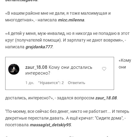
«В нашем районе мне не дали, я тоже малоимущая и
многодетная», - написала
micc.milenna
.
«4 детей у меня, муж-инвалид, но я никогда не попадаю в этот
круг (получателей помощи). И зарплату не дают вовремя», -
написала
grajdanka777
.
«Кому
они
достались, интересно?», - задался вопросом
zaur_18.08
.
"По-моему, все сейчас без денег, никто не работает... И теперь
декретные перестали давать. А ещё кричат: "Сидите дома", -
посетовала
massagist_detskiy95
.