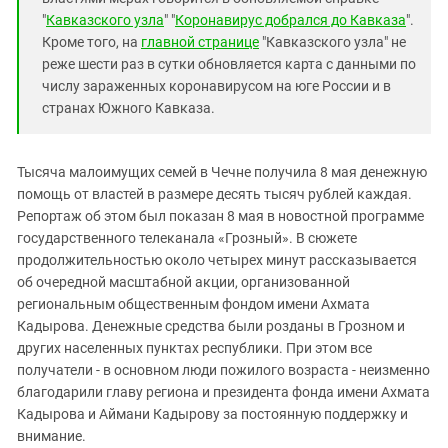
Южный Кавказ
"
Кавказского узла
" "
Коронавирус добрался до Кавказа
".
ЮФО
Кроме того, на
главной странице
"Кавказского узла" не
реже шести раз в сутки обновляется карта с данными по
числу зараженных коронавирусом на юге России и в
странах Южного Кавказа.
Тысяча малоимущих семей в Чечне получила 8 мая денежную
помощь от властей в размере десять тысяч рублей каждая.
Репортаж об этом был показан 8 мая в новостной программе
государственного телеканала «Грозный». В сюжете
продолжительностью около четырех минут рассказывается
об очередной масштабной акции, организованной
региональным общественным фондом имени Ахмата
Кадырова. Денежные средства были розданы в Грозном и
других населенных пунктах республики. При этом все
получатели - в основном люди пожилого возраста - неизменно
благодарили главу региона и президента фонда имени Ахмата
Кадырова и Аймани Кадырову за постоянную поддержку и
внимание.