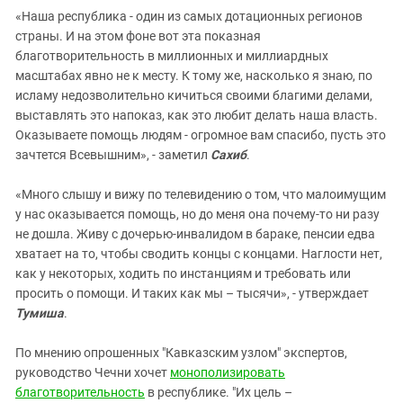
«Наша республика - один из самых дотационных регионов
страны. И на этом фоне вот эта показная
благотворительность в миллионных и миллиардных
масштабах явно не к месту. К тому же, насколько я знаю, по
исламу недозволительно кичиться своими благими делами,
выставлять это напоказ, как это любит делать наша власть.
Оказываете помощь людям - огромное вам спасибо, пусть это
зачтется Всевышним», - заметил
Сахиб
.
«Много слышу и вижу по телевидению о том, что малоимущим
у нас оказывается помощь, но до меня она почему-то ни разу
не дошла. Живу с дочерью-инвалидом в бараке, пенсии едва
хватает на то, чтобы сводить концы с концами. Наглости нет,
как у некоторых, ходить по инстанциям и требовать или
просить о помощи. И таких как мы – тысячи», - утверждает
Тумиша
.
По мнению опрошенных "Кавказским узлом" экспертов,
руководство Чечни хочет
монополизировать
благотворительность
в республике. "Их цель –