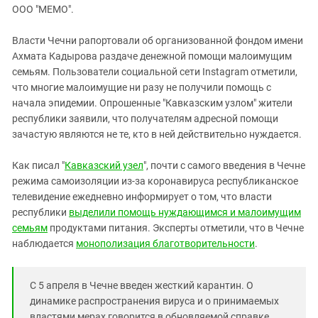
ЗАСТАВЛЯЕТ
ООО "МЕМО".
Дагестан
КАВКАЗ ЗА ПАЛЕСТИНУ
Ингушетия
ИНАКОМЫСЛИЕ В ЧЕЧНЕ
Власти Чечни рапортовали об организованной фондом имени
Ахмата Кадырова раздаче денежной помощи малоимущим
Кабардино-Балкария
ПРЕСЛЕДОВАНИЕ АКТИВИСТОВ
семьям. Пользователи социальной сети Instagram отметили,
МОБИЛИЗАЦИЯ И ПРОТЕСТЫ
Калмыкия
что многие малоимущие ни разу не получили помощь с
Карачаево-Черкесия
начала эпидемии. Опрошенные "Кавказским узлом" жители
республики заявили, что получателям адресной помощи
Краснодарский край
зачастую являются не те, кто в ней действительно нуждается.
Нагорный Карабах
Как писал "
Кавказский узел
", почти с самого введения в Чечне
Российская Федерация
режима самоизоляции из-за коронавируса республиканское
Ростовская область
телевидение ежедневно информирует о том, что власти
Северная Осетия - Алания
республики
выделили помощь нуждающимся и малоимущим
семьям
продуктами питания. Эксперты отметили, что в Чечне
СКФО
наблюдается
монополизация благотворительности
.
Ставропольский край
Чечня
С 5 апреля в Чечне введен жесткий карантин. О
Южная Осетия
динамике распространения вируса и о принимаемых
властями мерах говорится в обновляемой справке