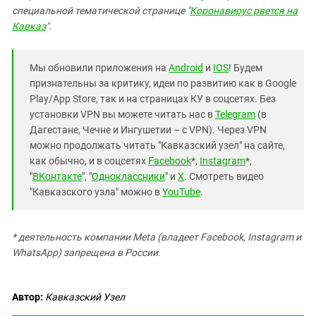
специальной тематической странице "
Коронавирус рвется на
Кавказ
".
Мы обновили приложения на
Android
и
IOS
! Будем
признательны за критику, идеи по развитию как в Google
Play/App Store, так и на страницах КУ в соцсетях. Без
установки VPN вы можете читать нас в
Telegram
(в
Дагестане, Чечне и Ингушетии – с VPN). Через VPN
можно продолжать читать "Кавказский узел" на сайте,
как обычно, и в соцсетях
Facebook
*,
Instagram
*,
"
ВКонтакте
", "
Одноклассники
" и
X
. Смотреть видео
"Кавказского узла" можно в
YouTube
.
* деятельность компании Meta (владеет Facebook, Instagram и
WhatsApp) запрещена в России.
Автор:
Кавказский Узел