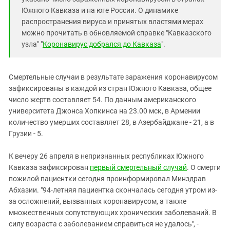
Южный Кавказ
Южного Кавказа и на юге России. О динамике
ЮФО
распространения вируса и принятых властями мерах
можно прочитать в обновляемой справке "Кавказского
узла" "
Коронавирус добрался до Кавказа
".
Смертельные случаи в результате заражения коронавирусом
зафиксированы в каждой из стран Южного Кавказа, общее
число жертв составляет 54. По данным американского
университета Джонса Хопкинса на 23.00 мск, в Армении
количество умерших составляет 28, в Азербайджане - 21, а в
Грузии - 5.
К вечеру 26 апреля в непризнанных республиках Южного
Кавказа зафиксирован
первый смертельный случай
. О смерти
пожилой пациентки сегодня проинформировал Минздрав
Абхазии. "94-летняя пациентка скончалась сегодня утром из-
за осложнений, вызванных коронавирусом, а также
множественных сопутствующих хронических заболеваний. В
силу возраста с заболеванием справиться не удалось", -