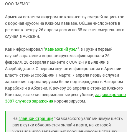
ЗАСТАВЛЯЕТ
ООО "МЕМО".
Дагестан
КАВКАЗ ЗА ПАЛЕСТИНУ
Ингушетия
ИНАКОМЫСЛИЕ В ЧЕЧНЕ
Армения остается лидером по количеству смертей пациентов
с коронавирусом на Южном Кавказе. Общее число жертв в
Кабардино-Балкария
ПРЕСЛЕДОВАНИЕ АКТИВИСТОВ
регионе к вечеру 26 апреля достигло 55 за счет смертельного
МОБИЛИЗАЦИЯ И ПРОТЕСТЫ
Калмыкия
случая в Абхазии.
Карачаево-Черкесия
Как информировал "
Кавказский узел
", в Грузии первый
Краснодарский край
случай заражения коронавирусом зафиксировали 26
Нагорный Карабах
февраля. 28 февраля пациента с COVID-19 выявили в
Азербайджане. О первом случае инфицирования в Армении
Российская Федерация
власти страны сообщили 1 марта; 7 апреля первые случаи
Ростовская область
заражения коронавирусом были подтверждены в Нагорном
Северная Осетия - Алания
Карабахе и в Абхазии. К вечеру 26 апреля в странах Южного
Кавказа, включая непризнанные республики,
зафиксировано
СКФО
3887 случаев заражения
коронавирусом.
Ставропольский край
Чечня
На
главной странице
"Кавказского узла" минимум шесть
Южная Осетия
раз в сутки обновляется онлайн-карта, на которой
указано число зараженных коронавирусом в странах