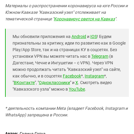
Материалы о распространении коронавируса на юге России и
Южном Кавказе "Кавказский узел" отслеживает на
тематической странице "
Коронавирус рвется на Кавказ
".
Мы обновили приложения на
Android
и
IOS
! Будем
признательны за критику, идеи по развитию как в Google
Play/App Store, так и на страницах КУ в соцсетях. Без
установки VPN вы можете читать нас в
Telegram
(в
Дагестане, Чечне и Ингушетии – с VPN). Через VPN
можно продолжать читать "Кавказский узел" на сайте,
как обычно, и в соцсетях
Facebook
*,
Instagram
*,
"
ВКонтакте
", "
Одноклассники
" и
X
. Смотреть видео
"Кавказского узла" можно в
YouTube
.
* деятельность компании Meta (владеет Facebook, Instagram и
WhatsApp) запрещена в России.
Автор:
Галина Готуа