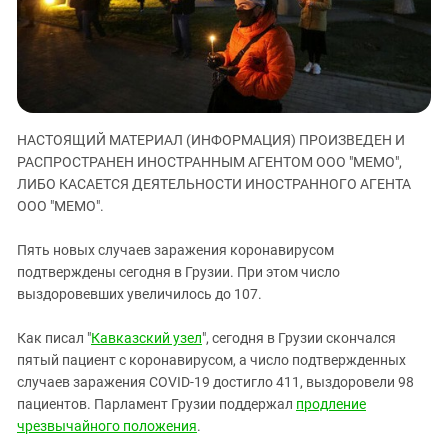
ЗАСТАВЛЯЕТ
Дагестан
КАВКАЗ ЗА ПАЛЕСТИНУ
Ингушетия
ИНАКОМЫСЛИЕ В ЧЕЧНЕ
Кабардино-Балкария
ПРЕСЛЕДОВАНИЕ АКТИВИСТОВ
МОБИЛИЗАЦИЯ И ПРОТЕСТЫ
Калмыкия
НАСТОЯЩИЙ МАТЕРИАЛ (ИНФОРМАЦИЯ) ПРОИЗВЕДЕН И
Карачаево-Черкесия
РАСПРОСТРАНЕН ИНОСТРАННЫМ АГЕНТОМ ООО "МЕМО",
Краснодарский край
ЛИБО КАСАЕТСЯ ДЕЯТЕЛЬНОСТИ ИНОСТРАННОГО АГЕНТА
Нагорный Карабах
ООО "МЕМО".
Российская Федерация
Пять новых случаев заражения коронавирусом
Ростовская область
подтверждены сегодня в Грузии. При этом число
выздоровевших увеличилось до 107.
Северная Осетия - Алания
СКФО
Как писал "
Кавказский узел
", сегодня в Грузии скончался
Ставропольский край
пятый пациент с коронавирусом, а число подтвержденных
случаев заражения COVID-19 достигло 411, выздоровели 98
Чечня
пациентов. Парламент Грузии поддержал
продление
Южная Осетия
чрезвычайного положения
.