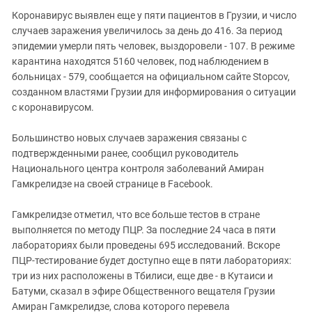
Южный Кавказ
Коронавирус выявлен еще у пяти пациентов в Грузии, и число
ЮФО
случаев заражения увеличилось за день до 416. За период
эпидемии умерли пять человек, выздоровели - 107. В режиме
карантина находятся 5160 человек, под наблюдением в
больницах - 579, сообщается на официальном сайте Stopcov,
созданном властями Грузии для информирования о ситуации
с коронавирусом.
Большинство новых случаев заражения связаны с
подтвержденными ранее, сообщил руководитель
Национального центра контроля заболеваний Амиран
Гамкрелидзе на своей странице в Facebook.
Гамкрелидзе отметил, что все больше тестов в стране
выполняется по методу ПЦР. За последние 24 часа в пяти
лабораториях были проведены 695 исследований. Вскоре
ПЦР-тестирование будет доступно еще в пяти лабораториях:
три из них расположены в Тбилиси, еще две - в Кутаиси и
Батуми, сказал в эфире Общественного вещателя Грузии
Амиран Гамкрелидзе, слова которого перевела