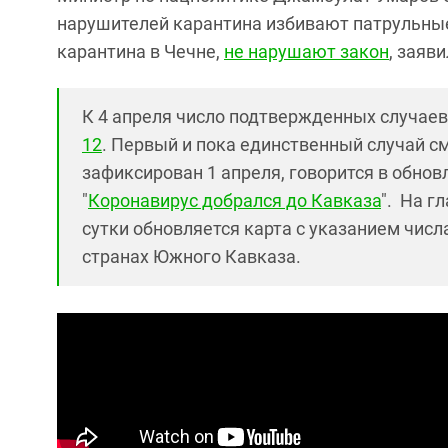
нарушителей карантина избивают патрульные
карантина в Чечне,
не нарушают закон
, заяв
К 4 апреля число подтвержденных случае
12
. Первый и пока единственный случай с
зафиксирован 1 апреля, говорится в обнов
"
Коронавирус добрался до Кавказа
". На г
сутки обновляется карта с указанием числ
странах Южного Кавказа.