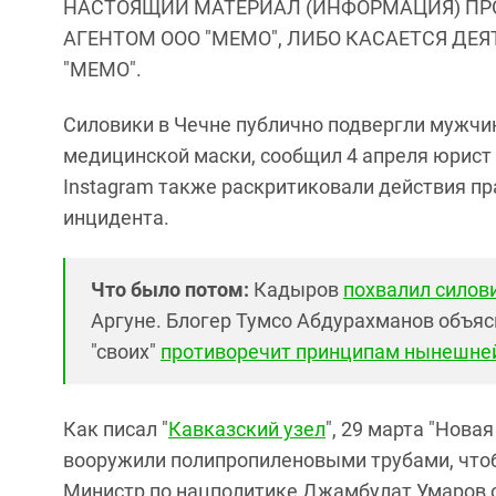
НАСТОЯЩИЙ МАТЕРИАЛ (ИНФОРМАЦИЯ) ПР
АГЕНТОМ ООО "МЕМО", ЛИБО КАСАЕТСЯ ДЕ
"МЕМО".
Силовики в Чечне публично подвергли мужчи
медицинской маски, сообщил 4 апреля юрист 
Instagram также раскритиковали действия п
инцидента.
Что было потом:
Кадыров
похвалил силов
Аргуне. Б
логер Тумсо Абдурахманов объяс
"своих"
противоречит принципам нынешней
Как писал "
Кавказский узел
", 29 марта "Нова
вооружили полипропиленовыми трубами, что
Министр по нацполитике Джамбулат Умаров о