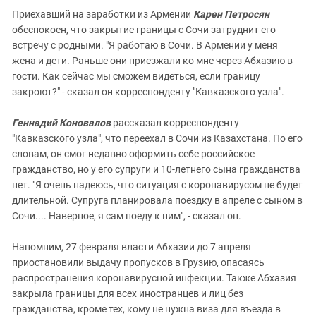
Приехавший на заработки из Армении
Карен Петросян
обеспокоен, что закрытие границы с Сочи затруднит его
встречу с родными. "Я работаю в Сочи. В Армении у меня
жена и дети. Раньше они приезжали ко мне через Абхазию в
гости. Как сейчас мы сможем видеться, если границу
закроют?" - сказал он корреспонденту "Кавказского узла".
Геннадий Коновалов
рассказал корреспонденту
"Кавказского узла", что переехал в Сочи из Казахстана. По его
словам, он смог недавно оформить себе российское
гражданство, но у его супруги и 10-летнего сына гражданства
нет. "Я очень надеюсь, что ситуация с коронавирусом не будет
длительной. Супруга планировала поездку в апреле с сыном в
Сочи.... Наверное, я сам поеду к ним", - сказал он.
Напомним, 27 февраля власти Абхазии до 7 апреля
приостановили выдачу пропусков в Грузию, опасаясь
распространения коронавирусной инфекции. Также Абхазия
закрыла границы для всех иностранцев и лиц без
гражданства, кроме тех, кому не нужна виза для въезда в