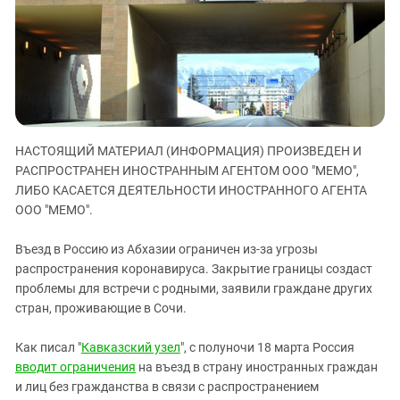
ЗАСТАВЛЯЕТ
Дагестан
КАВКАЗ ЗА ПАЛЕСТИНУ
Ингушетия
ИНАКОМЫСЛИЕ В ЧЕЧНЕ
Кабардино-Балкария
ПРЕСЛЕДОВАНИЕ АКТИВИСТОВ
МОБИЛИЗАЦИЯ И ПРОТЕСТЫ
Калмыкия
Карачаево-Черкесия
НАСТОЯЩИЙ МАТЕРИАЛ (ИНФОРМАЦИЯ) ПРОИЗВЕДЕН И
Краснодарский край
РАСПРОСТРАНЕН ИНОСТРАННЫМ АГЕНТОМ ООО "МЕМО",
Нагорный Карабах
ЛИБО КАСАЕТСЯ ДЕЯТЕЛЬНОСТИ ИНОСТРАННОГО АГЕНТА
Российская Федерация
ООО "МЕМО".
Ростовская область
Въезд в Россию из Абхазии ограничен из-за угрозы
Северная Осетия - Алания
распространения коронавируса. Закрытие границы создаст
проблемы для встречи с родными, заявили граждане других
СКФО
стран, проживающие в Сочи.
Ставропольский край
Чечня
Как писал "
Кавказский узел
", с полуночи 18 марта Россия
вводит ограничения
на въезд в страну иностранных граждан
Южная Осетия
и лиц без гражданства в связи с распространением