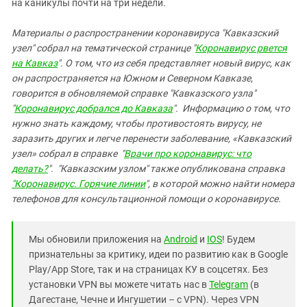
на каникулы почти на три недели.
Материалы о распространении коронавируса "Кавказский
узел" собрал на тематической странице "
Коронавирус рвется
на Кавказ
". О том, что из себя представляет новый вирус, как
он распространяется на Южном и Северном Кавказе,
говорится в обновляемой справке "Кавказского узла"
"
Коронавирус добрался до Кавказа
".
Информацию о том, что
нужно знать каждому, чтобы противостоять вирусу, не
заразить других и легче перенести заболевание, «Кавказский
узел» собрал в справке "
Врачи про коронавирус: что
делать?
".
"Кавказским узлом" также опубликована справка
"Коронавирус. Горячие линии
", в которой можно найти номера
телефонов для консультационной помощи о коронавирусе.
Мы обновили приложения на
Android
и
IOS
! Будем
признательны за критику, идеи по развитию как в Google
Play/App Store, так и на страницах КУ в соцсетях. Без
установки VPN вы можете читать нас в
Telegram
(в
Дагестане, Чечне и Ингушетии – с VPN). Через VPN