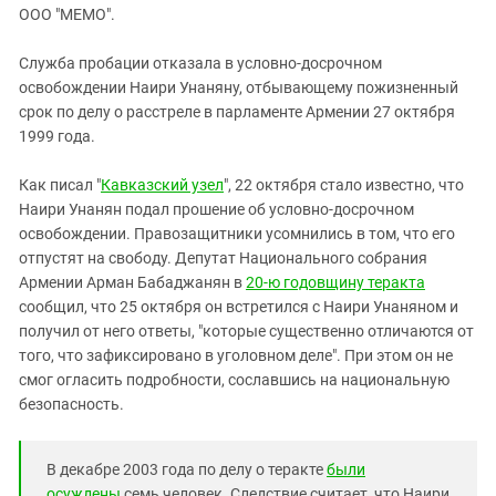
ЗАСТАВЛЯЕТ
ООО "МЕМО".
Дагестан
КАВКАЗ ЗА ПАЛЕСТИНУ
Ингушетия
ИНАКОМЫСЛИЕ В ЧЕЧНЕ
Служба пробации отказала в условно-досрочном
освобождении Наири Унаняну, отбывающему пожизненный
Кабардино-Балкария
ПРЕСЛЕДОВАНИЕ АКТИВИСТОВ
срок по делу о расстреле в парламенте Армении 27 октября
МОБИЛИЗАЦИЯ И ПРОТЕСТЫ
Калмыкия
1999 года.
Карачаево-Черкесия
Как писал "
Кавказский узел
", 22 октября стало известно, что
Краснодарский край
Наири Унанян подал прошение об условно-досрочном
Нагорный Карабах
освобождении. Правозащитники усомнились в том, что его
отпустят на свободу. Депутат Национального собрания
Российская Федерация
Армении Арман Бабаджанян в
20-ю годовщину теракта
Ростовская область
сообщил, что 25 октября он встретился с Наири Унаняном и
Северная Осетия - Алания
получил от него ответы, "которые существенно отличаются от
того, что зафиксировано в уголовном деле". При этом он не
СКФО
смог огласить подробности, сославшись на национальную
Ставропольский край
безопасность.
Чечня
Южная Осетия
В декабре 2003 года по делу о теракте
были
осуждены
семь человек. Следствие считает, что Наири