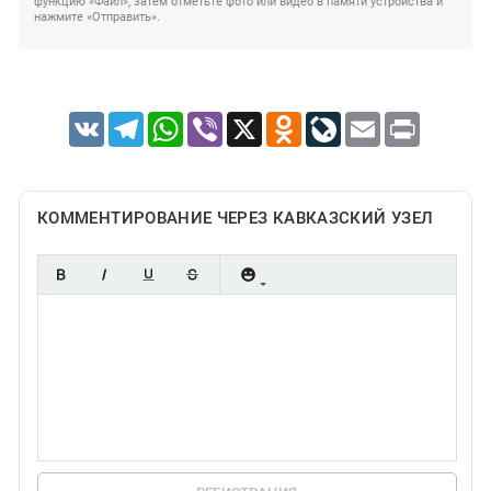
функцию «Файл», затем отметьте фото или видео в памяти устройства и
нажмите «Отправить».
VK
Telegram
WhatsApp
Viber
X
Odnoklassniki
LiveJournal
Email
Print
КОММЕНТИРОВАНИЕ ЧЕРЕЗ КАВКАЗСКИЙ УЗЕЛ