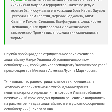
Южный Кавказ
Унанян был лидером террористов. Также по делу о
ЮФО
теракте были осуждены его младший брат Карен, Эдуард
Григорян, Врам Галстян, Дереник Беджанян, Ашот
Князян и Гамлет Степанян. Все фигуранты дела, кроме
Степаняна, были приговорены к пожизненному
заключению. Трое из них впоследствии скончались в
тюрьме.
Служба пробации дала отрицательное заключение по
ходатайству Наири Унаняна об условно-досрочном
освобождении, сообщила корреспонденту "Кавказского узла"
пресс-секретарь Минюста Армении Лусине Мартиросян.
"Учитывая, что ранее отрицательное заключение дала
Уголовно-исполнительная служба, администрация
пенитенциарного учреждения, в котором Унанян отбывает
пожизненный срок, сегодня приняла решение не направлять
на рассмотрение суда ходатайство о его условно-досрочном
освобождении", - сказала она.