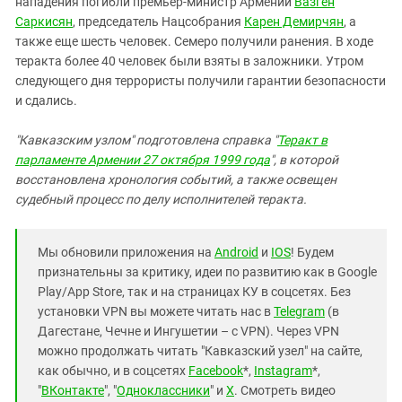
нападения погибли премьер-министр Армении
Вазген
Саркисян
, председатель Нацсобрания
Карен Демирчян
, а
также еще шесть человек. Семеро получили ранения. В ходе
теракта более 40 человек были взяты в заложники. Утром
следующего дня террористы получили гарантии безопасности
и сдались.
"Кавказским узлом" подготовлена справка "
Теракт в
парламенте Армении 27 октября 1999 года
", в которой
восстановлена хронология событий, а также освещен
судебный процесс по делу исполнителей теракта.
Мы обновили приложения на
Android
и
IOS
! Будем
признательны за критику, идеи по развитию как в Google
Play/App Store, так и на страницах КУ в соцсетях. Без
установки VPN вы можете читать нас в
Telegram
(в
Дагестане, Чечне и Ингушетии – с VPN). Через VPN
можно продолжать читать "Кавказский узел" на сайте,
как обычно, и в соцсетях
Facebook
*,
Instagram
*,
"
ВКонтакте
", "
Одноклассники
" и
X
. Смотреть видео