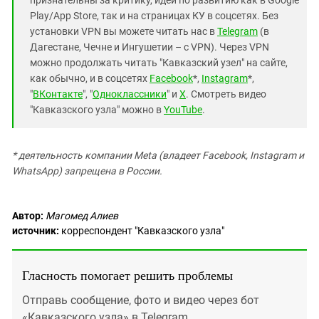
признательны за критику, идеи по развитию как в Google
Play/App Store, так и на страницах КУ в соцсетях. Без
установки VPN вы можете читать нас в
Telegram
(в
Дагестане, Чечне и Ингушетии – с VPN). Через VPN
можно продолжать читать "Кавказский узел" на сайте,
как обычно, и в соцсетях
Facebook
*,
Instagram
*,
"
ВКонтакте
", "
Одноклассники
" и
X
. Смотреть видео
"Кавказского узла" можно в
YouTube
.
* деятельность компании Meta (владеет Facebook, Instagram и
WhatsApp) запрещена в России.
Автор:
Магомед Алиев
источник:
корреспондент "Кавказского узла"
Гласность помогает решить проблемы
Отправь сообщение, фото и видео через бот
«Кавказского узла» в Telegram