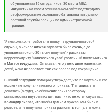
об увольнении 19 сотрудников. 30 марта МВД
Ингушетии на своем официальном сайте подтвердило
расформирование отдельного батальона патрульно-
постовой службы полиции по административной
границе.
"Я несколько лет работал в полку патрульно-постовой
службы, в начале низкая зарплата была очень, а до
увольнения около 30 тысяч получал", - рассказал
корреспонденту "Кавказского узла" уволенный после митинга
в Магасе
сотрудник
. Он сказал, что у него двое маленьких
детей, жена не работает, так как попала под сокращение.
Бывший сотрудник полиции утверждает, что 27 марта он и его
коллеги не получали никакого приказа. "Пытались это
доказать (в суде), но обвинение приняло сторону
министерства внутренних дел, нас никто не хотел слушать...
Командир сказал, что якобы дал нам приказ. Мы были в
резерве, и не получали приказа разгонять толпу, это ложь,