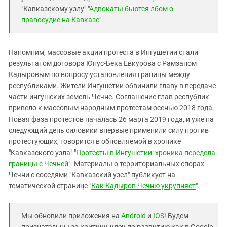
"Кавказскому узлу" "
Адвокаты бьются лбом о
правосудие на Кавказе
".
Напомним, массовые акции протеста в Ингушетии стали
результатом договора Юнус-Бека Евкурова с Рамзаном
Кадыровым по вопросу установления границы между
республиками. Жители Ингушетии обвинили главу в передаче
части ингушских земель Чечне. Соглашение глав республик
привело к массовым народным протестам осенью 2018 года.
Новая фаза протестов началась 26 марта 2019 года, и уже на
следующий день силовики впервые применили силу против
протестующих, говорится в обновляемой в хронике
"Кавказского узла" "
Протесты в Ингушетии: хроника передела
границы с Чечней
". Материалы о территориальных спорах
Чечни с соседями "Кавказский узел" публикует на
тематической странице "
Как Кадыров Чечню укрупняет
".
Мы обновили приложения на
Android
и
IOS
! Будем