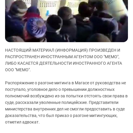
ЗАСТАВЛЯЕТ
Дагестан
КАВКАЗ ЗА ПАЛЕСТИНУ
Ингушетия
ИНАКОМЫСЛИЕ В ЧЕЧНЕ
Кабардино-Балкария
ПРЕСЛЕДОВАНИЕ АКТИВИСТОВ
МОБИЛИЗАЦИЯ И ПРОТЕСТЫ
Калмыкия
Карачаево-Черкесия
НАСТОЯЩИЙ МАТЕРИАЛ (ИНФОРМАЦИЯ) ПРОИЗВЕДЕН И
Краснодарский край
РАСПРОСТРАНЕН ИНОСТРАННЫМ АГЕНТОМ ООО "МЕМО",
Нагорный Карабах
ЛИБО КАСАЕТСЯ ДЕЯТЕЛЬНОСТИ ИНОСТРАННОГО АГЕНТА
Российская Федерация
ООО "МЕМО".
Ростовская область
Распоряжение о разгоне митинга в Магасе от руководства не
Северная Осетия - Алания
поступало, уголовное дело о превышении должностных
полномочий возбуждено из-за попытки отстоять свои права в
СКФО
суде, рассказали уволенные полицейские. Представители
Ставропольский край
министерства внутренних дел не смогли предоставить в суде
Чечня
доказательства, что был приказ о разгоне митингующих,
отметил адвокат.
Южная Осетия