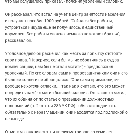
что мы ослушались приказа", - пояснил уволенный силовик.
Он рассказал, что встал на учет в центр занятости населения
и получает пособие 1900 рублей. "Сейчас я без работы,
устроиться никуда еще не получилось, я единственный
кормилец. Без работы сложно, немного помогают братья", -
рассказал он.
Уголовное дело он расценил как месть за попытку отстоять
свои права. "Наверное, если бы мы не обратились в суд за
компенсацией, нам бы не стали мстить", - предположил
уволенный. По его словам, сами к правозащитникам они и его
бывшие коллеги не обращались. "Они сами приезжали, мы
вообще не хотели огласки... так как я считаю, что это может
повредить нам", отметил бывший силовик. Он также отметил,
что их обвиняют по статье о превышении должностных
полномочий (ч. 2 статьи 286 УК РФ). обязали подписать
обязательно о неразглашении, они находятся под подпиской о
невыезде.
Отметим, санкции статьи предусматриваю до семи лет