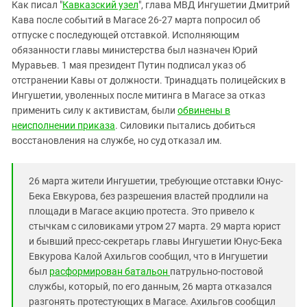
Южный Кавказ
Как писал "
Кавказский узел
", глава МВД Ингушетии Дмитрий
Кава после событий в Магасе 26-27 марта попросил об
ЮФО
отпуске с последующей отставкой. Исполняющим
обязанности главы министерства был назначен Юрий
Муравьев. 1 мая президент Путин подписал указ об
отстранении Кавы от должности. Тринадцать полицейских в
Ингушетии, уволенных после митинга в Магасе за отказ
применить силу к активистам, были
обвинены в
неисполнении приказа
. Силовики пытались добиться
восстановления на службе, но суд отказал им.
26 марта жители Ингушетии, требующие отставки Юнус-
Бека Евкурова, без разрешения властей продлили на
площади в Магасе акцию протеста. Это привело к
стычкам с силовиками утром 27 марта. 29 марта юрист
и бывший пресс-секретарь главы Ингушетии Юнус-Бека
Евкурова Калой Ахильгов сообщил, что в Ингушетии
был
расформирован батальон
патрульно-постовой
службы, который, по его данным, 26 марта отказался
разгонять протестующих в Магасе. Ахильгов сообщил